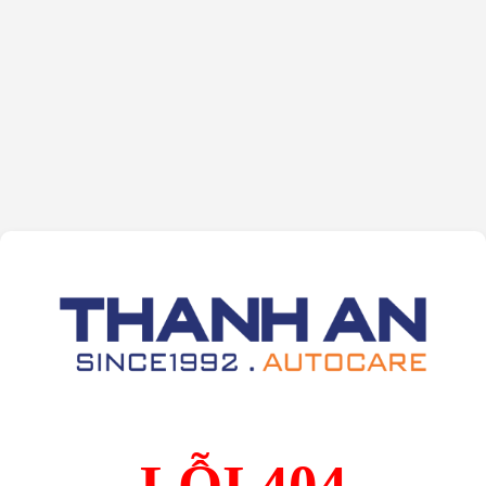
LỖI 404