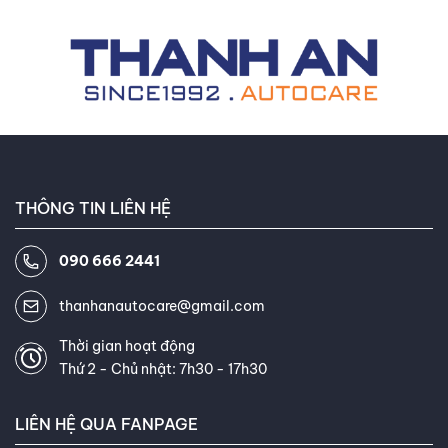
xe ô tô Việt Nam, luôn cập nhật
những kiến thức và công nghệ
mới nhất trong ngành. Khách
hàng thường xuyên khen ngợi khả
năng giải thích thông tin phức
tạp về lốp xe một cách dễ hiểu
và khả năng tư vấn tận tâm của
tôi. Mục tiêu của tôi là giúp bạn
THÔNG TIN LIÊN HỆ
tìm được loại lốp hoàn hảo, đáp
ứng chính xác nhu cầu và ngân
090 666 2441
sách của bạn. Kết nối với tôi trên
Facebook
,
TikTok
,
Youtube
,
thanhanautocare@gmail.com
Thời gian hoạt động
Thứ 2 - Chủ nhật: 7h30 - 17h30
LIÊN HỆ QUA FANPAGE