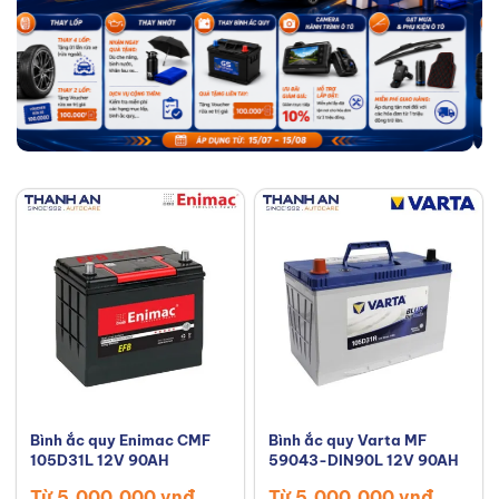
Bình ắc quy Enimac CMF
Bình ắc quy Varta MF
105D31L 12V 90AH
59043-DIN90L 12V 90AH
Từ 5,000,000 vnđ
Từ 5,000,000 vnđ