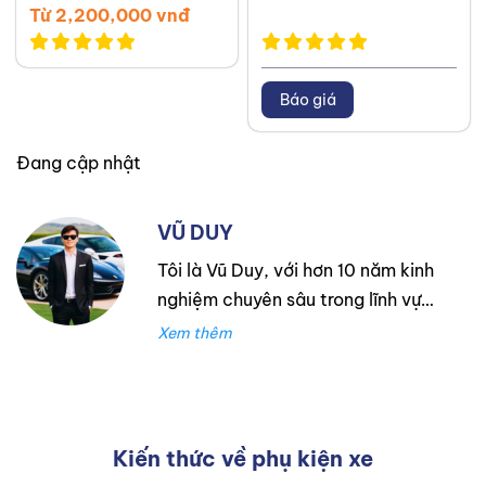
Từ 2,200,000 vnđ
Báo giá
Đang cập nhật
VŨ DUY
Tôi là Vũ Duy, với hơn 10 năm kinh
nghiệm chuyên sâu trong lĩnh vực
lốp xe. Trong suốt thời gian đó,
tôi đã làm việc tại Thanh An
Autocare với tư cách là kỹ thuật
viên lốp xe, chuyên lắp ráp và
cân bằng lốp hiệu suất cao.
Kiến thức về phụ kiện xe
Trước đó, tôi đã tích lũy kinh