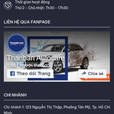
Thời gian hoạt động
tạp về lốp xe một cách dễ hiểu
Thứ 2 - Chủ nhật: 7h30 - 17h30
và khả năng tư vấn tận tâm của
tôi. Mục tiêu của tôi là giúp bạn
LIÊN HỆ QUA FANPAGE
tìm được loại lốp hoàn hảo, đáp
ứng chính xác nhu cầu và ngân
sách của bạn. Kết nối với tôi trên
Facebook
,
TikTok
,
Youtube
,
CHI NHÁNH
Chi nhánh 1: 123 Nguyễn Thị Thập, Phường Tân Mỹ, Tp. Hồ Chí
Minh