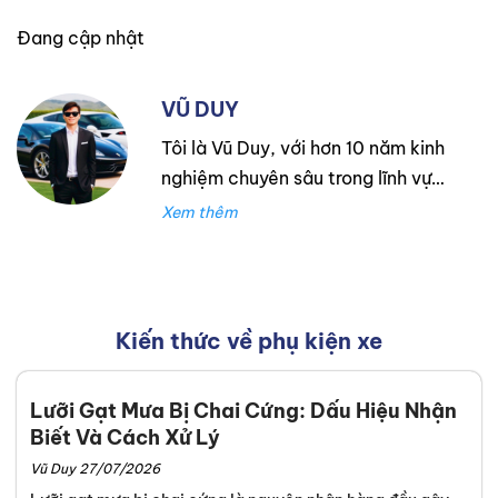
Đang cập nhật
VŨ DUY
Tôi là Vũ Duy, với hơn 10 năm kinh
nghiệm chuyên sâu trong lĩnh vực
lốp xe. Trong suốt thời gian đó,
tôi đã làm việc tại Thanh An
Autocare với tư cách là kỹ thuật
viên lốp xe, chuyên lắp ráp và
cân bằng lốp hiệu suất cao.
Kiến thức về phụ kiện xe
Trước đó, tôi đã tích lũy kinh
nghiệm tại hãng Mercedes với vai
Lưỡi Gạt Mưa Bị Chai Cứng: Dấu Hiệu Nhận
trò kỹ sư Công Nghệ Ô Tô. Tôi tự
Biết Và Cách Xử Lý
hào đã tư vấn thành công cho
Vũ Duy 27/07/2026
hơn 3000+ khách hàng, giúp họ