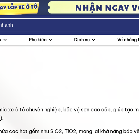
y
Phụ kiện
Dịch vụ
Về chúng 
c xe ô tô chuyên nghiệp, bảo vệ sơn cao cấp, giúp tạo mộ
t).
hứa các hạt gốm như SiO2, TiO2, mang lại khả năng bảo vệ 