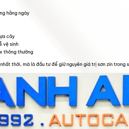
ụng hằng ngày
hựa cây
ễ vệ sinh
ax thông thường
ất thời, mà là đầu tư để giữ nguyên giá trị sơn zin trong s