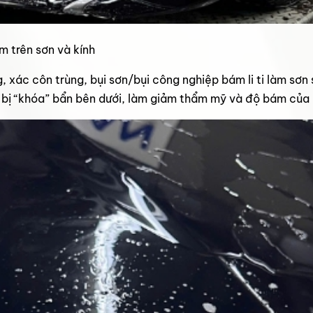
m trên sơn và kính
xác côn trùng, bụi sơn/bụi công nghiệp bám li ti làm sơn 
 bị “khóa” bẩn bên dưới, làm giảm thẩm mỹ và độ bám của 