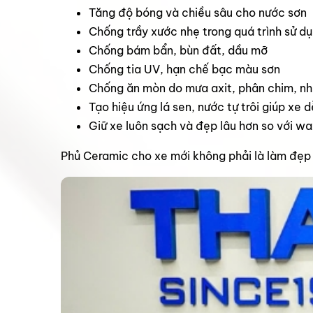
Tăng độ bóng và chiều sâu cho nước sơn
Chống trầy xước nhẹ trong quá trình sử d
Chống bám bẩn, bùn đất, dầu mỡ
Chống tia UV, hạn chế bạc màu sơn
Chống ăn mòn do mưa axit, phân chim, n
Tạo hiệu ứng lá sen, nước tự trôi giúp xe d
Giữ xe luôn sạch và đẹp lâu hơn so với w
Phủ Ceramic cho xe mới không phải là làm đẹp nh