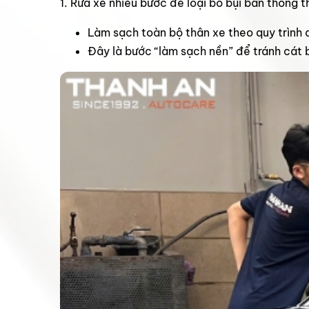
1. Rửa xe nhiều bước để loại bỏ bụi bẩn thông 
Làm sạch toàn bộ thân xe theo quy trình 
Đây là bước “làm sạch nền” để tránh cát b