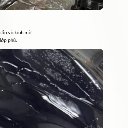
sần và kính mờ.
lớp phủ.