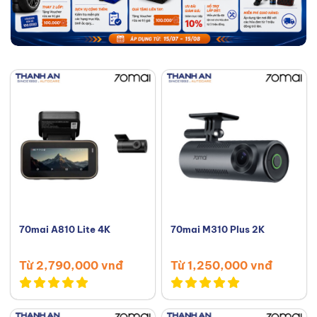
70mai A810 Lite 4K
70mai M310 Plus 2K
Từ 2,790,000 vnđ
Từ 1,250,000 vnđ