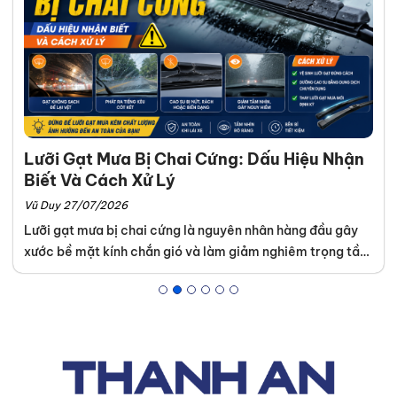
hơn 3000+ khách hàng, giúp họ
lựa chọn được loại lốp phù hợp,
từ đó cải thiện hiệu suất và an
toàn khi vận hành xe. Chuyên
môn của tôi tập trung vào việc
phân tích và giải thích các yếu tố
Lưỡi Gạt Mưa Bị Chai Cứng: Dấu Hiệu Nhận
quan trọng của lốp xe, bao gồm
Biết Và Cách Xử Lý
hợp chất, kiểu gai, chỉ số tốc độ
Vũ Duy 27/07/2026
và áp suất lốp, để đảm bảo hiệu
Lưỡi gạt mưa bị chai cứng là nguyên nhân hàng đầu gây
suất tối ưu cho từng điều kiện lái
xước bề mặt kính chắn gió và làm giảm nghiêm trọng tầm
xe và loại xe cụ thể. Tôi là một
nhìn khi di chuyển trong thời tiết xấu. Tình trạng này diễn
chuyên gia ô tô được chứng nhận
ra âm thầm nhưng để lại hậu quả lớn nếu chủ xe không
và là thành viên của Hiệp hội Lốp
kiểm tra định kỳ. Để đảm bảo an toàn và tiết kiệm chi phí
xe ô tô Việt Nam, luôn cập nhật
thay kính lái về sau, Thanh An Autocare sẽ hướng dẫn bạn
những kiến thức và công nghệ
cách xác định độ lão hóa của cao su và phương án xử lý
mới nhất trong ngành. Khách
hiệu quả nhất.