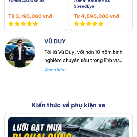
70mai A800SE 4K
70mai A800SE 4K
SpeedEye
Từ 3,190,000 vnđ
Từ 4,590,000 vnđ
VŨ DUY
Tôi là Vũ Duy, với hơn 10 năm kinh
nghiệm chuyên sâu trong lĩnh vực
lốp xe. Trong suốt thời gian đó,
tôi đã làm việc tại Thanh An
Autocare với tư cách là kỹ thuật
viên lốp xe, chuyên lắp ráp và
cân bằng lốp hiệu suất cao.
Kiến thức về phụ kiện xe
Trước đó, tôi đã tích lũy kinh
nghiệm tại hãng Mercedes với vai
trò kỹ sư Công Nghệ Ô Tô. Tôi tự
hào đã tư vấn thành công cho