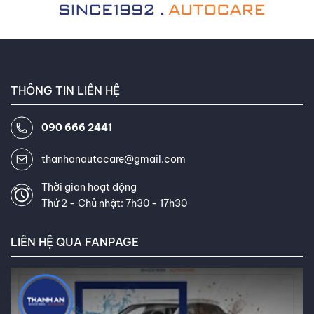
hàng thường xuyên khen ngợi khả
năng giải thích thông tin phức
tạp về lốp xe một cách dễ hiểu
và khả năng tư vấn tận tâm của
tôi. Mục tiêu của tôi là giúp bạn
THÔNG TIN LIÊN HỆ
tìm được loại lốp hoàn hảo, đáp
ứng chính xác nhu cầu và ngân
090 666 2441
sách của bạn. Kết nối với tôi trên
Facebook
,
TikTok
,
Youtube
,
thanhanautocare@gmail.com
Thời gian hoạt động
Thứ 2 - Chủ nhật: 7h30 - 17h30
LIÊN HỆ QUA FANPAGE