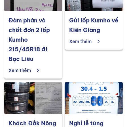
Đàm phán và
Gửi lốp Kumho về
chốt đơn 2 lốp
Kiên Giang
Kumho
Xem thêm
215/45R18 đi
Bạc Liêu
Xem thêm
Khách Đắk Nông
Nghỉ lễ từng