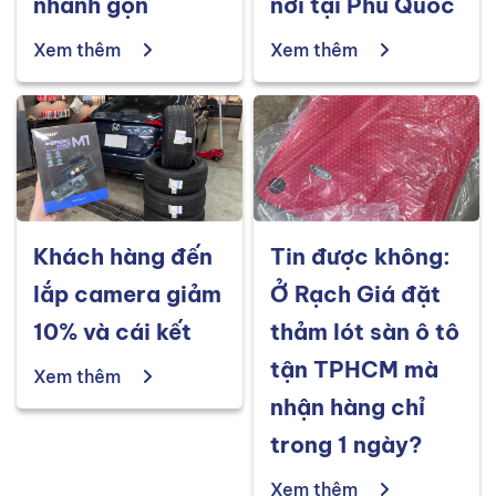
nhanh gọn
nơi tại Phú Quốc
Xem thêm
Xem thêm
Khách hàng đến
Tin được không:
lắp camera giảm
Ở Rạch Giá đặt
10% và cái kết
thảm lót sàn ô tô
tận TPHCM mà
Xem thêm
nhận hàng chỉ
trong 1 ngày?
Xem thêm