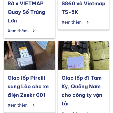
Rỡ x VIETMAP
S860 và Vietmap
Quay Số Trúng
TS-5K
Lớn
Xem thêm
Xem thêm
Giao lốp Pirelli
Giao lốp đi Tam
sang Lào cho xe
Kỳ, Quảng Nam
điện Zeekr 001
cho công ty vận
tải
Xem thêm