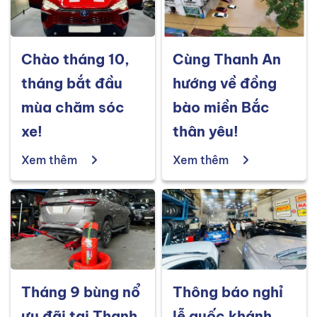
Chào tháng 10,
Cùng Thanh An
tháng bắt đầu
hướng về đồng
mùa chăm sóc
bào miền Bắc
xe!
thân yêu!
Xem thêm
Xem thêm
Tháng 9 bùng nổ
Thông báo nghỉ
ưu đãi tại Thanh
lễ quốc khánh