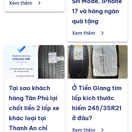
SH Mode, iPhone
Xem thêm
17 và hàng ngàn
quà tặng
Xem thêm
Tại sao khách
Ở Tiền Giang tìm
hàng Tân Phú lại
lốp kích thước
chốt liền 2 lốp xe
hiếm 245/35R21
khác loại tại
ở đâu?
Thanh An chỉ
Xem thêm