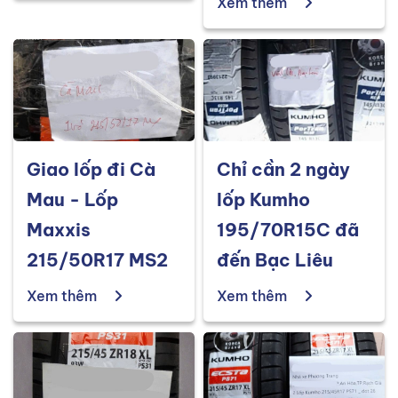
Xem thêm
Giao lốp đi Cà
Chỉ cần 2 ngày
Mau - Lốp
lốp Kumho
Maxxis
195/70R15C đã
215/50R17 MS2
đến Bạc Liêu
Xem thêm
Xem thêm