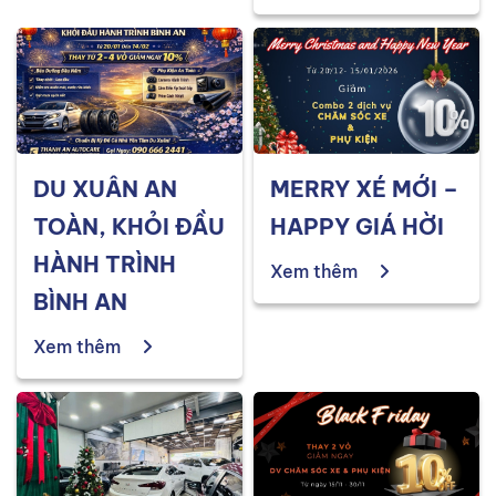
DU XUÂN AN
MERRY XÉ MỚI –
TOÀN, KHỎI ĐẦU
HAPPY GIÁ HỜI
HÀNH TRÌNH
Xem thêm
BÌNH AN
Xem thêm