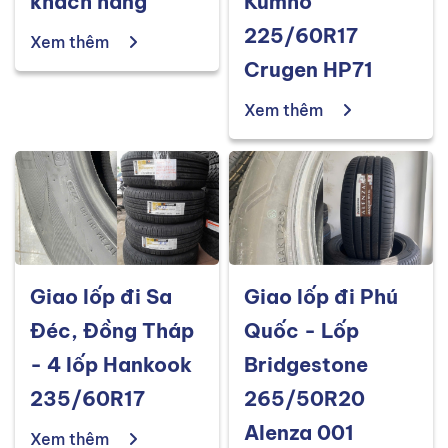
khách hàng
Kumho
225/60R17
Xem thêm
Crugen HP71
Xem thêm
Giao lốp đi Sa
Giao lốp đi Phú
Đéc, Đồng Tháp
Quốc - Lốp
- 4 lốp Hankook
Bridgestone
235/60R17
265/50R20
Alenza 001
Xem thêm