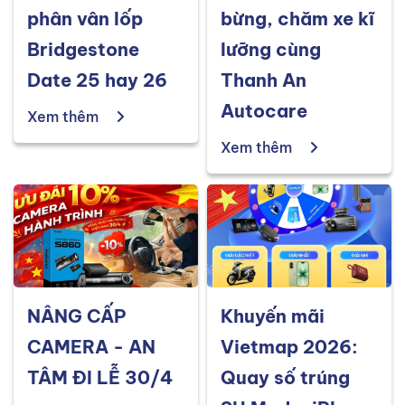
phân vân lốp
bừng, chăm xe kĩ
Bridgestone
lưỡng cùng
Date 25 hay 26
Thanh An
Autocare
Xem thêm
Xem thêm
NÂNG CẤP
Khuyến mãi
CAMERA - AN
Vietmap 2026:
TÂM ĐI LỄ 30/4
Quay số trúng