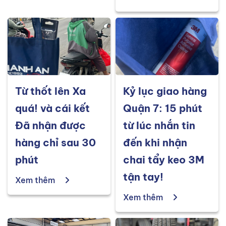
Từ thốt lên Xa
Kỷ lục giao hàng
quá! và cái kết
Quận 7: 15 phút
Đã nhận được
từ lúc nhắn tin
hàng chỉ sau 30
đến khi nhận
phút
chai tẩy keo 3M
tận tay!
Xem thêm
Xem thêm