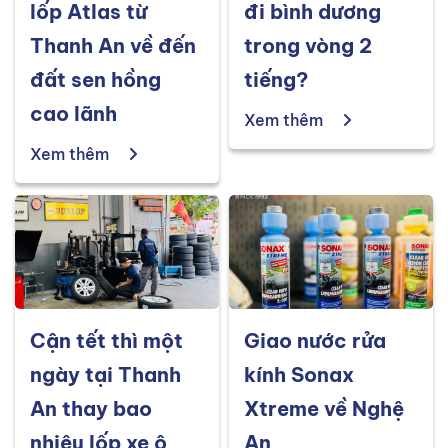
lốp Atlas từ
đi bình dương
Thanh An về đến
trong vòng 2
đất sen hồng
tiếng?
cao lãnh
Xem thêm
Xem thêm
Cận tết thì một
Giao nước rửa
ngày tại Thanh
kính Sonax
An thay bao
Xtreme về Nghệ
nhiêu lốp xe ô
An