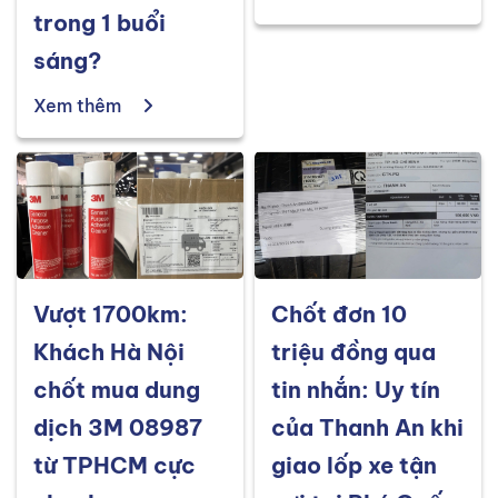
trong 1 buổi
sáng?
Xem thêm
Vượt 1700km:
Chốt đơn 10
Khách Hà Nội
triệu đồng qua
chốt mua dung
tin nhắn: Uy tín
dịch 3M 08987
của Thanh An khi
từ TPHCM cực
giao lốp xe tận