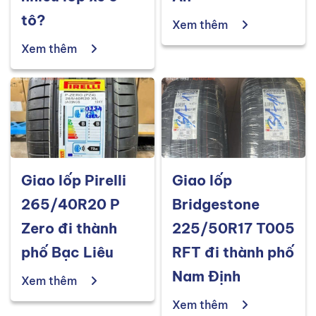
tô?
Xem thêm
Xem thêm
Giao lốp Pirelli
Giao lốp
265/40R20 P
Bridgestone
Zero đi thành
225/50R17 T005
phố Bạc Liêu
RFT đi thành phố
Nam Định
Xem thêm
Xem thêm