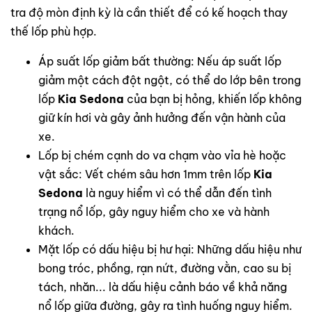
tra độ mòn định kỳ là cần thiết để có kế hoạch thay
thế lốp phù hợp.
Áp suất lốp giảm bất thường: Nếu áp suất lốp
giảm một cách đột ngột, có thể do lớp bên trong
lốp
Kia Sedona
của bạn bị hỏng, khiến lốp không
giữ kín hơi và gây ảnh hưởng đến vận hành của
xe.
Lốp bị chém cạnh do va chạm vào vỉa hè hoặc
vật sắc: Vết chém sâu hơn 1mm trên lốp
Kia
Sedona
là nguy hiểm vì có thể dẫn đến tình
trạng nổ lốp, gây nguy hiểm cho xe và hành
khách.
Mặt lốp có dấu hiệu bị hư hại: Những dấu hiệu như
bong tróc, phồng, rạn nứt, đường vằn, cao su bị
tách, nhăn... là dấu hiệu cảnh báo về khả năng
nổ lốp giữa đường, gây ra tình huống nguy hiểm.