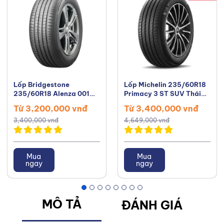
Lốp Bridgestone
Lốp Michelin 235/60R18
235/60R18 Alenza 001
Primacy 3 ST SUV Thái
Nhật Bản
Lan
Từ 3,200,000 vnđ
Từ 3,400,000 vnđ
3,400,000 vnđ
4,649,000 vnđ
Mua
Mua
ngay
ngay
MÔ TẢ
ĐÁNH GIÁ