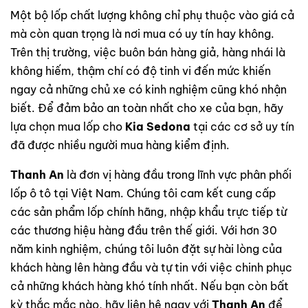
Một bộ lốp chất lượng không chỉ phụ thuộc vào giá cả
mà còn quan trọng là nơi mua có uy tín hay không.
Trên thị trường, việc buôn bán hàng giả, hàng nhái là
không hiếm, thậm chí có độ tinh vi đến mức khiến
ngay cả những chủ xe có kinh nghiệm cũng khó nhận
biết. Để đảm bảo an toàn nhất cho xe của bạn, hãy
lựa chọn mua lốp cho
Kia Sedona
tại các cơ sở uy tín
đã được nhiều người mua hàng kiểm định.
Thanh An
là đơn vị hàng đầu trong lĩnh vực phân phối
lốp ô tô tại Việt Nam. Chúng tôi cam kết cung cấp
các sản phẩm lốp chính hãng, nhập khẩu trực tiếp từ
các thương hiệu hàng đầu trên thế giới. Với hơn 30
năm kinh nghiệm, chúng tôi luôn đặt sự hài lòng của
khách hàng lên hàng đầu và tự tin với việc chinh phục
cả những khách hàng khó tính nhất. Nếu bạn còn bất
kỳ thắc mắc nào, hãy liên hệ ngay với
Thanh An
để