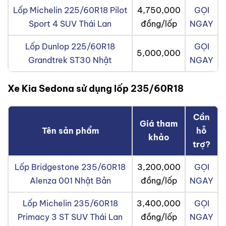
Lốp Michelin 225/60R18 Pilot
4,750,000
GỌI
Sport 4 SUV Thái Lan
đồng/lốp
NGAY
Lốp Dunlop 225/60R18
GỌI
5,000,000
Grandtrek ST30 Nhật
NGAY
Xe Kia Sedona sử dụng lốp 235/60R18
Cần
Giá tham
Tên sản phẩm
hỗ
khảo
trợ?
Lốp Bridgestone 235/60R18
3,200,000
GỌI
Alenza 001 Nhật Bản
đồng/lốp
NGAY
Lốp Michelin 235/60R18
3,400,000
GỌI
Primacy 3 ST SUV Thái Lan
đồng/lốp
NGAY