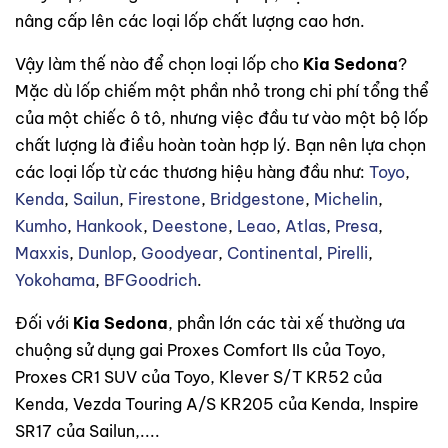
nâng cấp lên các loại lốp chất lượng cao hơn.
Vậy làm thế nào để chọn loại lốp cho
Kia Sedona
?
Mặc dù lốp chiếm một phần nhỏ trong chi phí tổng thể
của một chiếc ô tô, nhưng việc đầu tư vào một bộ lốp
chất lượng là điều hoàn toàn hợp lý. Bạn nên lựa chọn
các loại lốp từ các thương hiệu hàng đầu như:
Toyo
,
Kenda
,
Sailun
,
Firestone
,
Bridgestone
,
Michelin
,
Kumho
,
Hankook
,
Deestone
,
Leao
,
Atlas
,
Presa
,
Maxxis
,
Dunlop
,
Goodyear
,
Continental
,
Pirelli
,
Yokohama
,
BFGoodrich
.
Đối với
Kia Sedona
, phần lớn các tài xế thường ưa
chuộng sử dụng gai Proxes Comfort IIs của Toyo,
Proxes CR1 SUV của Toyo, Klever S/T KR52 của
Kenda, Vezda Touring A/S KR205 của Kenda, Inspire
SR17 của Sailun,....