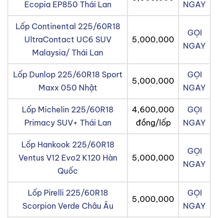
Ecopia EP850 Thái Lan
NGAY
Lốp Continental 225/60R18
GỌI
UltraContact UC6 SUV
5,000,000
NGAY
Malaysia/ Thái Lan
Lốp Dunlop 225/60R18 Sport
GỌI
5,000,000
Maxx 050 Nhật
NGAY
Lốp Michelin 225/60R18
4,600,000
GỌI
Primacy SUV+ Thái Lan
đồng/lốp
NGAY
Lốp Hankook 225/60R18
GỌI
Ventus V12 Evo2 K120 Hàn
5,000,000
NGAY
Quốc
Lốp Pirelli 225/60R18
GỌI
5,000,000
Scorpion Verde Châu Âu
NGAY