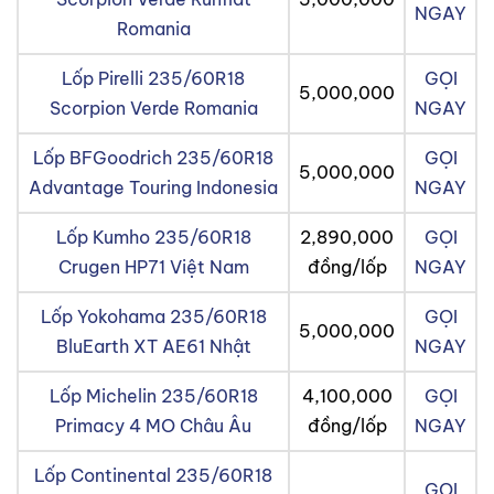
NGAY
Romania
Lốp Pirelli 235/60R18
GỌI
5,000,000
Scorpion Verde Romania
NGAY
Lốp BFGoodrich 235/60R18
GỌI
5,000,000
Advantage Touring Indonesia
NGAY
Lốp Kumho 235/60R18
2,890,000
GỌI
Crugen HP71 Việt Nam
đồng/lốp
NGAY
Lốp Yokohama 235/60R18
GỌI
5,000,000
BluEarth XT AE61 Nhật
NGAY
Lốp Michelin 235/60R18
4,100,000
GỌI
Primacy 4 MO Châu Âu
đồng/lốp
NGAY
Lốp Continental 235/60R18
GỌI