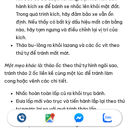
hành kích xe để bánh xe nhấc lên khỏi mặt đất.
Trong quá trình kích, hãy đảm bảo xe vẫn ổn
định. Nếu thấy có bất kỳ dấu hiệu mất cân bằng
nào, hãy tạm ngưng và điều chỉnh lại vị trí của
kích.
Tháo bu-lông ra khỏi lazang và các ốc vít theo
thứ tự để tránh mất mát.
Một mẹo khác là:
tháo ốc theo thứ tự hình ngôi sao,
tránh tháo 2 ốc liền kề cùng một lúc để tránh làm
cong hoặc vênh các chi tiết.
Nhấc hoàn toàn lốp cũ ra khỏi trục bánh.
Đưa lốp mới vào trục và tiến hành lắp lại theo thứ
tự ngược lại so với quá trình tháo lốp.
Hạ kích dần xuống cho đến khi bánh xe tiếp xúc
với mặt đất và rút kích ra ngoài.