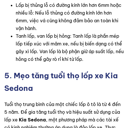
Lốp bị thủng lỗ có đường kính lớn hơn 6mm hoặc
nhiều lỗ: Nếu lỗ thủng có đường kính lớn hơn
6mm, việc vá cũng không đảm bảo an toàn khi
vận hành.
Tanh lốp, van lốp bị hỏng: Tanh lốp là phần mép
lốp tiếp xúc với mâm xe, nếu bị biến dạng có thể
gây xì lốp. Van lốp là bộ phận giữ áp suất lốp, nếu
hỏng có thể gây rò rỉ khí từ lốp.
5. Mẹo tăng tuổi thọ lốp xe Kia
Sedona
Tuổi thọ trung bình của một chiếc lốp ô tô là từ 4 đến
5 năm. Để gia tăng tuổi thọ và hiệu suất sử dụng của
lốp xe
Kia Sedona
, một phương pháp mà các tài xế
có kinh nghiệm thường áp dụng là đảo lốp xe. Thực