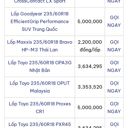
CrossContact LX Sport
NGAY
Lốp Goodyear 235/60R18
GỌI
EfficientGrip Performance
5,000,000
NGAY
SUV Trung Quốc
Lốp Maxxis 235/60R18 Bravo
2,200,000
GỌI
HP-M3 Thái Lan
đồng/lốp
NGAY
Lốp Toyo 235/60R18 OPA3G
GỌI
3,634,295
Nhật Bản
NGAY
Lốp Toyo 235/60R18 OPUT
GỌI
3,353,520
Malaysia
NGAY
Lốp Toyo 235/60R18 Proxes
GỌI
5,000,000
CR1
NGAY
Lốp Toyo 235/60R18 PXR45
GỌI
3,634,295