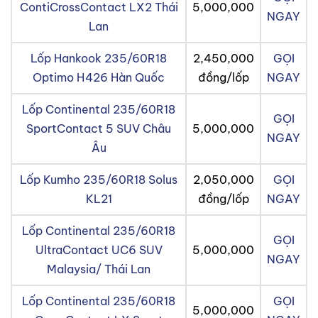
ContiCrossContact LX2 Thái
5,000,000
NGAY
Lan
Lốp Hankook 235/60R18
2,450,000
GỌI
Optimo H426 Hàn Quốc
đồng/lốp
NGAY
Lốp Continental 235/60R18
GỌI
SportContact 5 SUV Châu
5,000,000
NGAY
Âu
Lốp Kumho 235/60R18 Solus
2,050,000
GỌI
KL21
đồng/lốp
NGAY
Lốp Continental 235/60R18
GỌI
UltraContact UC6 SUV
5,000,000
NGAY
Malaysia/ Thái Lan
Lốp Continental 235/60R18
GỌI
5,000,000