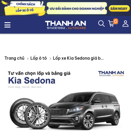
0
Lốp xe Kia Sedona giá bao nhiêu? Sử dụng các kích thước nào?
Trang chủ
Lốp ô tô