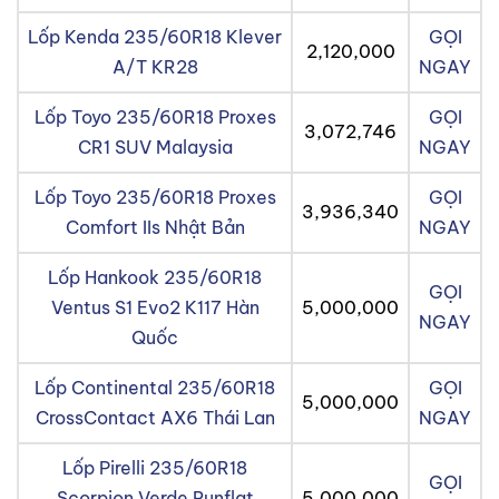
Lốp Kenda 235/60R18 Klever
GỌI
2,120,000
A/T KR28
NGAY
Lốp Toyo 235/60R18 Proxes
GỌI
3,072,746
CR1 SUV Malaysia
NGAY
Lốp Toyo 235/60R18 Proxes
GỌI
3,936,340
Comfort IIs Nhật Bản
NGAY
Lốp Hankook 235/60R18
GỌI
Ventus S1 Evo2 K117 Hàn
5,000,000
NGAY
Quốc
Lốp Continental 235/60R18
GỌI
5,000,000
CrossContact AX6 Thái Lan
NGAY
Lốp Pirelli 235/60R18
GỌI
Scorpion Verde Runflat
5,000,000