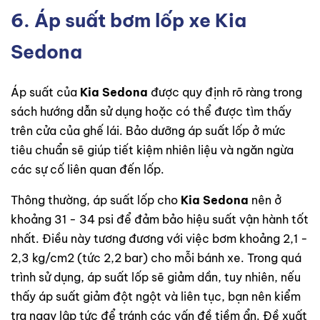
6. Áp suất bơm lốp xe Kia
Sedona
Áp suất của
Kia Sedona
được quy định rõ ràng trong
sách hướng dẫn sử dụng hoặc có thể được tìm thấy
trên cửa của ghế lái. Bảo dưỡng áp suất lốp ở mức
tiêu chuẩn sẽ giúp tiết kiệm nhiên liệu và ngăn ngừa
các sự cố liên quan đến lốp.
Thông thường, áp suất lốp cho
Kia Sedona
nên ở
khoảng 31 - 34 psi để đảm bảo hiệu suất vận hành tốt
nhất. Điều này tương đương với việc bơm khoảng 2,1 -
2,3 kg/cm2 (tức 2,2 bar) cho mỗi bánh xe. Trong quá
trình sử dụng, áp suất lốp sẽ giảm dần, tuy nhiên, nếu
thấy áp suất giảm đột ngột và liên tục, bạn nên kiểm
tra ngay lập tức để tránh các vấn đề tiềm ẩn. Đề xuất