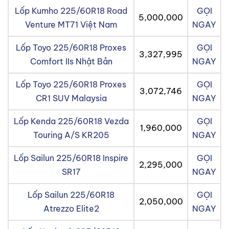
Lốp Kumho 225/60R18 Road
GỌI
5,000,000
Venture MT71 Việt Nam
NGAY
Lốp Toyo 225/60R18 Proxes
GỌI
3,327,995
Comfort IIs Nhật Bản
NGAY
Lốp Toyo 225/60R18 Proxes
GỌI
3,072,746
CR1 SUV Malaysia
NGAY
Lốp Kenda 225/60R18 Vezda
GỌI
1,960,000
Touring A/S KR205
NGAY
Lốp Sailun 225/60R18 Inspire
GỌI
2,295,000
SR17
NGAY
Lốp Sailun 225/60R18
GỌI
2,050,000
Atrezzo Elite2
NGAY