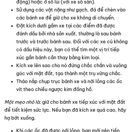
động) hoặc ở số lùi (với xe số sàn).
Sử dụng các vật nặng như gạch, đá để chèn vào
các bánh xe để giữ cho xe không di chuyển.
Đặt kích dưới gầm xe tại các điểm đã được
đánh dấu bởi nhà sản xuất, thường là sau bánh
trước và trước bánh sau. Đối với các xe cũ không
có dấu hiệu này, bạn có thể tìm một vị trí tiếp
xúc gần bánh cần thay bằng kim loại.
Kích xe lên sao cho nó đứng chắc chắn và vuông
góc với mặt đất, tạo thành một trụ vững chắc.
Tháo nắp chụp trục bánh xe và nới lỏng các ốc
vít theo chiều ngược kim đồng hồ.
Một mẹo nhỏ là:
giữ cho bánh xe tiếp xúc với mặt đất
để tiết kiệm sức lực. Nếu bạn đã kích xe quá cao, hãy
hạ bớt xuống.
Khi các ốc đã được nới lỏng, bạn mới nên tiến