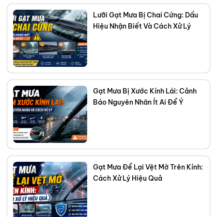
sửa chữa chi tiết hao mòn này tiềm ẩn nhiều rủi ro cho
Lưỡi Gạt Mưa Bị Chai Cứng: Dấu
kính lái hơn bạn nghĩ. Tại
Thanh An Autocare
, chúng tôi
Hiệu Nhận Biết Và Cách Xử Lý
luôn khuyến nghị giải pháp thay thế triệt để nhằm đảm
bảo an toàn tuyệt đối.
Gạt Mưa Bị Xước Kính Lái: Cảnh
Báo Nguyên Nhân Ít Ai Để Ý
Gạt Mưa Để Lại Vệt Mờ Trên Kính:
Cách Xử Lý Hiệu Quả