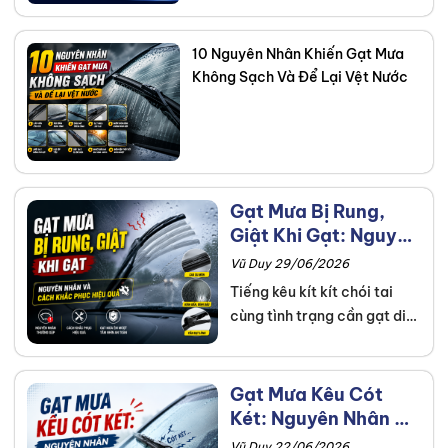
10 Nguyên Nhân Khiến Gạt Mưa
Không Sạch Và Để Lại Vệt Nước
Gạt Mưa Bị Rung,
Giật Khi Gạt: Nguyên
Nhân Và Cách Khắc
Vũ Duy 29/06/2026
Phục Hiệu Quả
Tiếng kêu kít kít chói tai
cùng tình trạng cần gạt di
chuyển không mượt mà là
nỗi ám ảnh khiến tài xế mất
tập trung khi lái xe dưới trời
Gạt Mưa Kêu Cót
mưa. Thanh An Autocare
Két: Nguyên Nhân Và
hiểu rằng đây là dấu hiệu
Cách Xử Lý Nhanh
Vũ Duy 22/06/2026