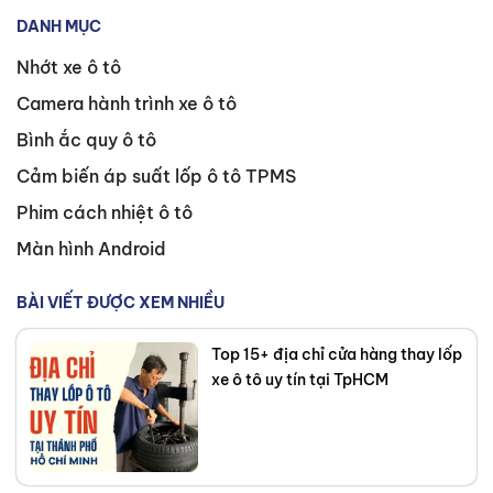
đúng không? Bài viết so
DANH MỤC
sánh Vietmap M1 và
Vietmap M2 dưới đây, được
Nhớt xe ô tô
các chuyên gia tại Thanh
Camera hành trình xe ô tô
An Autocare phân tích
chuyên sâu, sẽ giải đáp mọi
Bình ắc quy ô tô
thắc mắc về hai dòng sản
Cảm biến áp suất lốp ô tô TPMS
phẩm này. Thông qua các
Phim cách nhiệt ô tô
dữ liệu đối chiếu khách
quan, chúng tôi sẽ giúp quý
Màn hình Android
vị xác định mẫu camera
hành trình phù hợp nhất với
BÀI VIẾT ĐƯỢC XEM NHIỀU
nhu cầu và ngân sách của
mình.
Top 15+ địa chỉ cửa hàng thay lốp
xe ô tô uy tín tại TpHCM