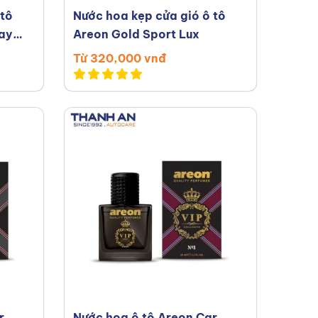
 tô
Nước hoa kẹp cửa gió ô tô
hay
Areon Gold Sport Lux
Từ 320,000 vnđ
r
Nước hoa ô tô Areon Car