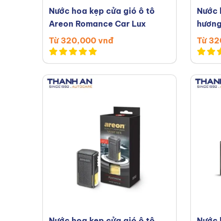
Nước hoa kẹp cửa gió ô tô
Nước 
Areon Romance Car Lux
hương
Car L
Từ 320,000 vnđ
Từ 32
Nước hoa kẹp cửa gió ô tô
Nước 