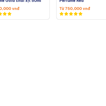
me Gold chai xịt 50ml
Perfume Red
0,000 vnđ
Từ 750,000 vnđ