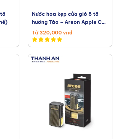
 tô
Nước hoa kẹp cửa gió ô tô
hế)
hương Táo – Areon Apple Car
Lux
Từ 320,000 vnđ