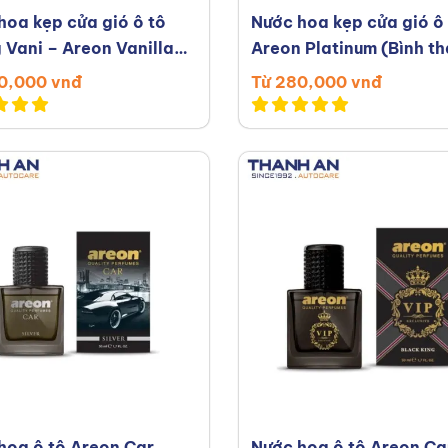
hoa kẹp cửa gió ô tô
Nước hoa kẹp cửa gió ô
 Vani – Areon Vanilla
Areon Platinum (Bình t
ux
thế)
0,000 vnđ
Từ 280,000 vnđ
hoa ô tô Areon Car
Nước hoa ô tô Areon Ca