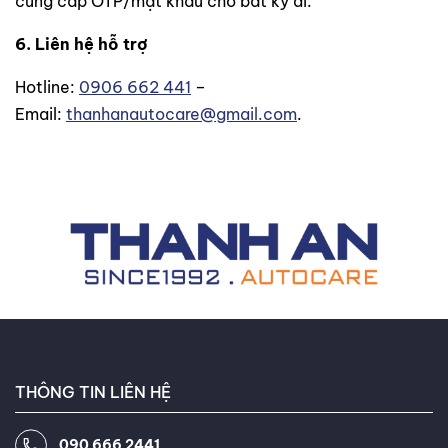
cung cấp OTP/mật khẩu cho bất kỳ ai.
6. Liên hệ hỗ trợ
Hotline:
0906 662 441
–
Email:
thanhanautocare@gmail.com
.
THÔNG TIN LIÊN HỆ
090 666 2441