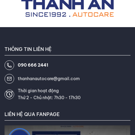
mới nhất trong ngành. Khách
hàng thường xuyên khen ngợi khả
năng giải thích thông tin phức
tạp về lốp xe một cách dễ hiểu
và khả năng tư vấn tận tâm của
tôi. Mục tiêu của tôi là giúp bạn
THÔNG TIN LIÊN HỆ
tìm được loại lốp hoàn hảo, đáp
ứng chính xác nhu cầu và ngân
090 666 2441
sách của bạn. Kết nối với tôi trên
Facebook
,
TikTok
,
Youtube
,
thanhanautocare@gmail.com
Thời gian hoạt động
Thứ 2 - Chủ nhật: 7h30 - 17h30
LIÊN HỆ QUA FANPAGE