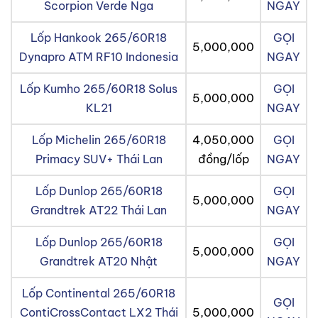
Scorpion Verde Nga
NGAY
Lốp Hankook 265/60R18
GỌI
5,000,000
Dynapro ATM RF10 Indonesia
NGAY
Lốp Kumho 265/60R18 Solus
GỌI
5,000,000
KL21
NGAY
Lốp Michelin 265/60R18
4,050,000
GỌI
Primacy SUV+ Thái Lan
đồng/lốp
NGAY
Lốp Dunlop 265/60R18
GỌI
5,000,000
Grandtrek AT22 Thái Lan
NGAY
Lốp Dunlop 265/60R18
GỌI
5,000,000
Grandtrek AT20 Nhật
NGAY
Lốp Continental 265/60R18
GỌI
ContiCrossContact LX2 Thái
5,000,000