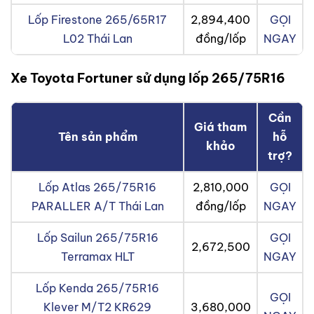
Lốp Firestone 265/65R17
2,894,400
GỌI
L02 Thái Lan
đồng/lốp
NGAY
Xe Toyota Fortuner sử dụng lốp 265/75R16
Cần
Giá tham
Tên sản phẩm
hỗ
khảo
trợ?
Lốp Atlas 265/75R16
2,810,000
GỌI
PARALLER A/T Thái Lan
đồng/lốp
NGAY
Lốp Sailun 265/75R16
GỌI
2,672,500
Terramax HLT
NGAY
Lốp Kenda 265/75R16
GỌI
Klever M/T2 KR629
3,680,000