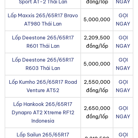
Sport AT-2 Thái Lan
đồng/lốp
NGAY
Lốp Maxxis 265/65R17 Bravo
GỌI
5,000,000
AT980 Thái Lan
NGAY
Lốp Deestone 265/65R17
2,209,500
GỌI
R601 Thái Lan
đồng/lốp
NGAY
Lốp Deestone 265/65R17
GỌI
5,000,000
R603 Thái Lan
NGAY
Lốp Kumho 265/65R17 Road
2,550,000
GỌI
Venture AT52
đồng/lốp
NGAY
Lốp Hankook 265/65R17
2,650,000
GỌI
Dynapro AT2 Xtreme RF12
đồng/lốp
NGAY
Indonesia
Lốp Sailun 265/65R17
GỌI