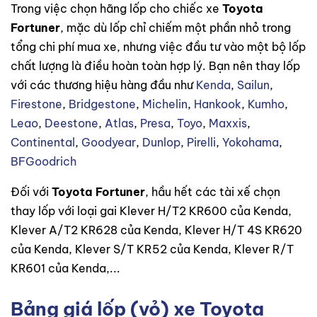
Trong việc chọn hãng lốp cho chiếc xe
Toyota
Fortuner
, mặc dù lốp chỉ chiếm một phần nhỏ trong
tổng chi phí mua xe, nhưng việc đầu tư vào một bộ lốp
chất lượng là điều hoàn toàn hợp lý. Bạn nên thay lốp
với các thương hiệu hàng đầu như
Kenda
,
Sailun
,
Firestone
,
Bridgestone
,
Michelin
,
Hankook
,
Kumho
,
Leao
,
Deestone
,
Atlas
,
Presa
,
Toyo
,
Maxxis
,
Continental
,
Goodyear
,
Dunlop
,
Pirelli
,
Yokohama
,
BFGoodrich
Đối với
Toyota Fortuner
, hầu hết các tài xế chọn
thay lốp với loại gai Klever H/T2 KR600 của Kenda,
Klever A/T2 KR628 của Kenda, Klever H/T 4S KR620
của Kenda, Klever S/T KR52 của Kenda, Klever R/T
KR601 của Kenda,...
Bảng giá lốp (vỏ) xe Toyota