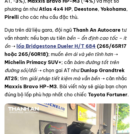
AT, ~
3%
),
Maxxis Bravo HP-M3
(~
4%
) và một số
phương án như
Atlas 4x4 HP
,
Deestone
,
Yokohama
,
Pirelli
cho các nhu cầu đặc thù.
Dựa trên dữ liệu gara, đội ngũ
Thanh An Autocare
tư
vấn nhanh: nếu bạn ưu tiên
bền – ổn định cao tốc – ít
ồn
➝
lốp Bridgestone Dueler H/T 684
(265/65R17
hoặc 265/60R18)
; muốn
êm ái và yên tĩnh hơn
➝
Michelin Primacy SUV+
; cần
bám đường tốt trên
đường sỏi/đồi
➝ chọn gai AT như
Dunlop Grandtrek
AT25
; tìm
giải pháp tiết kiệm mà vẫn bền
➝ cân nhắc
Maxxis Bravo HP-M3
. Bài viết này sẽ giúp bạn chọn
đúng bộ lốp phù hợp nhất cho chiếc
Toyota Fortuner
.