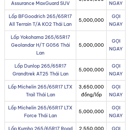
Assurance MaxGuard SUV
NGAY
Lốp BFGoodrich 265/65R17
GỌI
5,000,000
All Terrain T/A KO2 Thái Lan
NGAY
Lốp Yokohama 265/65R17
GỌI
Geolandar H/T G056 Thái
5,000,000
NGAY
Lan
Lốp Dunlop 265/65R17
GỌI
5,000,000
Grandtrek AT25 Thái Lan
NGAY
Lốp Michelin 265/65R17 LTX
3,650,000
GỌI
Trail Thái Lan
đồng/lốp
NGAY
Lốp Michelin 265/65R17 LTX
GỌI
5,000,000
Force Thái Lan
NGAY
Lốp Kumho 265/65R17 Road
2,550,000
GỌI