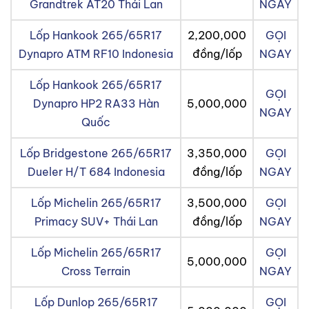
Grandtrek AT20 Thái Lan
NGAY
Lốp Hankook 265/65R17
2,200,000
GỌI
Dynapro ATM RF10 Indonesia
đồng/lốp
NGAY
Lốp Hankook 265/65R17
GỌI
Dynapro HP2 RA33 Hàn
5,000,000
NGAY
Quốc
Lốp Bridgestone 265/65R17
3,350,000
GỌI
Dueler H/T 684 Indonesia
đồng/lốp
NGAY
Lốp Michelin 265/65R17
3,500,000
GỌI
Primacy SUV+ Thái Lan
đồng/lốp
NGAY
Lốp Michelin 265/65R17
GỌI
5,000,000
Cross Terrain
NGAY
Lốp Dunlop 265/65R17
GỌI