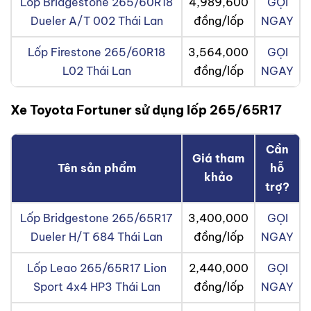
Lốp Bridgestone 265/60R18
4,989,600
GỌI
Dueler A/T 002 Thái Lan
đồng/lốp
NGAY
Lốp Firestone 265/60R18
3,564,000
GỌI
L02 Thái Lan
đồng/lốp
NGAY
Xe Toyota Fortuner sử dụng lốp 265/65R17
Cần
Giá tham
Tên sản phẩm
hỗ
khảo
trợ?
Lốp Bridgestone 265/65R17
3,400,000
GỌI
Dueler H/T 684 Thái Lan
đồng/lốp
NGAY
Lốp Leao 265/65R17 Lion
2,440,000
GỌI
Sport 4x4 HP3 Thái Lan
đồng/lốp
NGAY