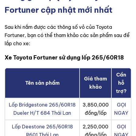
Fortuner cập nhật mới nhất
Sau khi nắm được các thông số vỏ của Toyota
Fortuner, bạn có thể tham khảo các sản phẩm sau để
lắp cho xe:
Xe Toyota Fortuner sử dụng lốp 265/60R18
Cần
Giá tham
Tên sản phẩm
hỗ
khảo
trợ?
Lốp Bridgestone 265/60R18
3,850,000
GỌI
Dueler H/T 684 Thái Lan
đồng/lốp
NGAY
Lốp Deestone 265/60R18
2,250,000
GỌI
R601 Thái Lan
đồng/lốp
NGAY