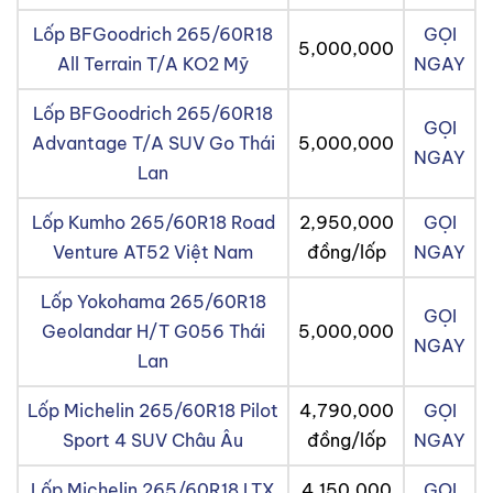
Lốp BFGoodrich 265/60R18
GỌI
5,000,000
All Terrain T/A KO2 Mỹ
NGAY
Lốp BFGoodrich 265/60R18
GỌI
Advantage T/A SUV Go Thái
5,000,000
NGAY
Lan
Lốp Kumho 265/60R18 Road
2,950,000
GỌI
Venture AT52 Việt Nam
đồng/lốp
NGAY
Lốp Yokohama 265/60R18
GỌI
Geolandar H/T G056 Thái
5,000,000
NGAY
Lan
Lốp Michelin 265/60R18 Pilot
4,790,000
GỌI
Sport 4 SUV Châu Âu
đồng/lốp
NGAY
Lốp Michelin 265/60R18 LTX
4,150,000
GỌI