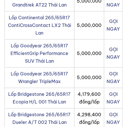
5,000,000
Grandtrek AT22 Thái Lan
NGAY
Lốp Continental 265/65R17
GỌI
ContiCrossContact LX2 Thái
5,000,000
NGAY
Lan
Lốp Goodyear 265/65R17
GỌI
EfficientGrip Performance
5,000,000
NGAY
SUV Thái Lan
Lốp Goodyear 265/65R17
GỌI
5,000,000
Wrangler TripleMax
NGAY
Lốp Bridgestone 265/65R17
4,179,600
GỌI
Ecopia H/L 001 Thái Lan
đồng/lốp
NGAY
Lốp Bridgestone 265/65R17
4,298,400
GỌI
Dueler A/T 002 Thái Lan
đồng/lốp
NGAY