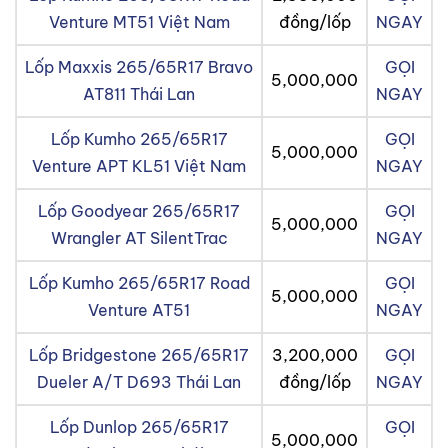
Venture MT51 Việt Nam
đồng/lốp
NGAY
Lốp Maxxis 265/65R17 Bravo
GỌI
5,000,000
AT811 Thái Lan
NGAY
Lốp Kumho 265/65R17
GỌI
5,000,000
Venture APT KL51 Việt Nam
NGAY
Lốp Goodyear 265/65R17
GỌI
5,000,000
Wrangler AT SilentTrac
NGAY
Lốp Kumho 265/65R17 Road
GỌI
5,000,000
Venture AT51
NGAY
Lốp Bridgestone 265/65R17
3,200,000
GỌI
Dueler A/T D693 Thái Lan
đồng/lốp
NGAY
Lốp Dunlop 265/65R17
GỌI
5,000,000