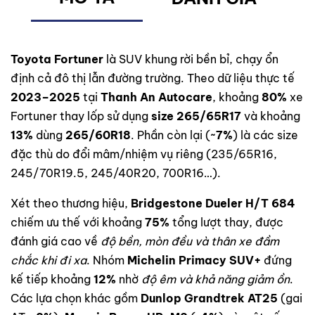
Toyota Fortuner
là SUV khung rời bền bỉ, chạy ổn
định cả đô thị lẫn đường trường. Theo dữ liệu thực tế
2023–2025
tại
Thanh An Autocare
, khoảng
80%
xe
Fortuner thay lốp sử dụng
size 265/65R17
và khoảng
13%
dùng
265/60R18
. Phần còn lại (
~7%
) là các size
đặc thù do đổi mâm/nhiệm vụ riêng (235/65R16,
245/70R19.5, 245/40R20, 700R16…).
Xét theo thương hiệu,
Bridgestone Dueler H/T 684
chiếm ưu thế với khoảng
75%
tổng lượt thay, được
đánh giá cao về
độ bền, mòn đều và thân xe đầm
chắc khi đi xa
. Nhóm
Michelin Primacy SUV+
đứng
kế tiếp khoảng
12%
nhờ
độ êm và khả năng giảm ồn
.
Các lựa chọn khác gồm
Dunlop Grandtrek AT25
(gai