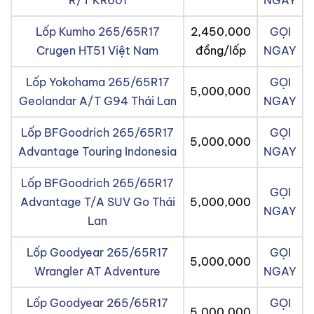
R/T KR601
NGAY
Lốp Kumho 265/65R17
2,450,000
GỌI
Crugen HT51 Việt Nam
đồng/lốp
NGAY
Lốp Yokohama 265/65R17
GỌI
5,000,000
Geolandar A/T G94 Thái Lan
NGAY
Lốp BFGoodrich 265/65R17
GỌI
5,000,000
Advantage Touring Indonesia
NGAY
Lốp BFGoodrich 265/65R17
GỌI
Advantage T/A SUV Go Thái
5,000,000
NGAY
Lan
Lốp Goodyear 265/65R17
GỌI
5,000,000
Wrangler AT Adventure
NGAY
Lốp Goodyear 265/65R17
GỌI
5,000,000