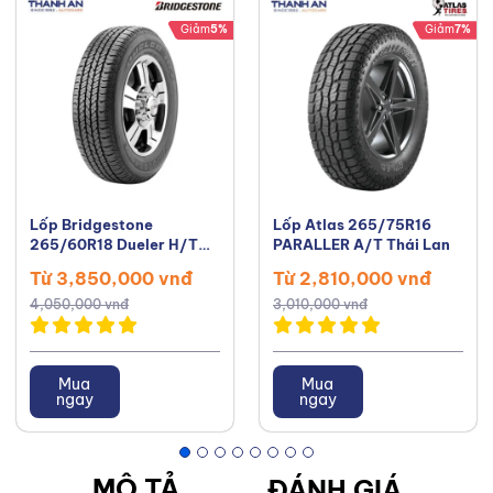
Giảm
5%
Giảm
7%
Lốp Bridgestone
Lốp Atlas 265/75R16
265/60R18 Dueler H/T
PARALLER A/T Thái Lan
684 Thái Lan
Từ 3,850,000 vnđ
Từ 2,810,000 vnđ
4,050,000 vnđ
3,010,000 vnđ
Mua
Mua
ngay
ngay
MÔ TẢ
ĐÁNH GIÁ