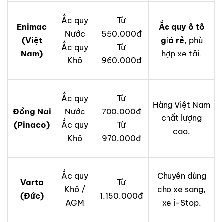
Ắc quy
Từ
Enimac
Ắc quy ô tô
Nước
550.000đ
(Việt
giá rẻ
, phù
Ắc quy
Từ
Nam)
hợp xe tải.
Khô
960.000đ
Ắc quy
Từ
Hàng Việt Nam
Đồng Nai
Nước
700.000đ
chất lượng
(Pinaco)
Ắc quy
Từ
cao.
Khô
970.000đ
Ắc quy
Chuyên dùng
Varta
Từ
Khô /
cho xe sang,
(Đức)
1.150.000đ
AGM
xe i-Stop.