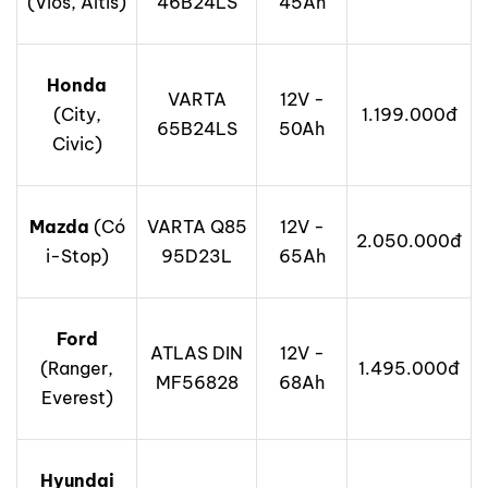
(Vios, Altis)
46B24LS
45Ah
Honda
VARTA
12V -
(City,
1.199.000đ
65B24LS
50Ah
Civic)
Mazda
(Có
VARTA Q85
12V -
2.050.000đ
i-Stop)
95D23L
65Ah
Ford
ATLAS DIN
12V -
(Ranger,
1.495.000đ
MF56828
68Ah
Everest)
Hyundai