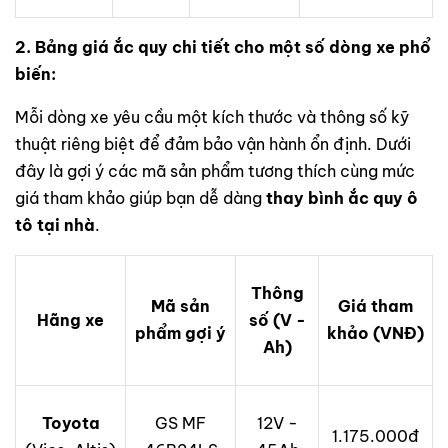
2. Bảng giá ắc quy chi tiết cho một số dòng xe phổ
biến:
Mỗi dòng xe yêu cầu một kích thước và thông số kỹ
thuật riêng biệt để đảm bảo vận hành ổn định. Dưới
đây là gợi ý các mã sản phẩm tương thích cùng mức
giá tham khảo giúp bạn dễ dàng
thay bình ắc quy ô
tô tại nhà
.
Thông
Mã sản
Giá tham
Hãng xe
số (V -
phẩm gợi ý
khảo (VNĐ)
Ah)
Toyota
GS MF
12V -
1.175.000đ