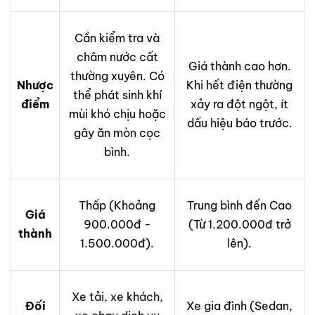
Cần kiểm tra và
châm nước cất
Giá thành cao hơn.
thường xuyên. Có
Nhược
Khi hết điện thường
thể phát sinh khí
điểm
xảy ra đột ngột, ít
mùi khó chịu hoặc
dấu hiệu báo trước.
gây ăn mòn cọc
bình.
Thấp (Khoảng
Trung bình đến Cao
Giá
900.000đ -
(Từ 1.200.000đ trở
thành
1.500.000đ).
lên).
Xe tải, xe khách,
Đối
Xe gia đình (Sedan,