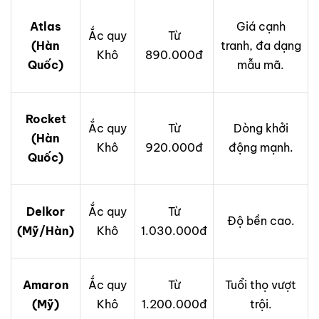
Atlas
Giá cạnh
Ắc quy
Từ
(Hàn
tranh, đa dạng
Khô
890.000đ
Quốc)
mẫu mã.
Rocket
Ắc quy
Từ
Dòng khởi
(Hàn
Khô
920.000đ
động mạnh.
Quốc)
Delkor
Ắc quy
Từ
Độ bền cao.
(Mỹ/Hàn)
Khô
1.030.000đ
Amaron
Ắc quy
Từ
Tuổi thọ vượt
(Mỹ)
Khô
1.200.000đ
trội.