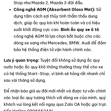
Stop như Mazda 2, Mazda 3 đời đầu.
Công nghệ AGM (Absorbent Glass Mat):
Sử
dụng tấm cách sợi thủy tinh thẩm thấu dung
dịch, giúp ắc quy kín khí hoàn toàn và có hiệu
suất khởi động cực cao.
Bình ắc quy xe ô tô
công nghệ AGM là lựa chọn bắt buộc cho các
dòng xe sang như Mercedes, BMW, Audi để đảm
bảo hệ thống điện tử vận hành chính xác.
Lưu ý quan trọng:
Tuyệt đối không sử dụng ắc quy
nước hoặc ắc quy khô thông thường thay thế cho xe
có hệ thống Start-Stop, vì bình sẽ hỏng rất nhanh chỉ
sau vài tháng sử dụng.
Để nhận báo giá ưu đãi mới nhất và được tư vấn chính
xác loại ắc quy tương thích với dòng xe của mình, quý
khách vui lòng kết nối ngay qua Zalo OA hoặc gọi trực
tiếp Hotline 0906662441.