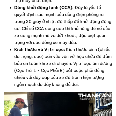
thọ máy phát điện.
Dòng khởi động lạnh (CCA):
Đây là yếu tố
quyết định sức mạnh của dòng điện phóng ra
trong 30 giây ở nhiệt độ thấp để khởi động động
cơ. Chỉ số CCA càng cao thì khả năng đề nổ của
xe càng mạnh mẽ và dứt khoát, đặc biệt quan
trọng với các dòng xe máy dầu.
Kích thước và Vị trí cọc:
Kích thước bình (chiều
dài, rộng, cao) cần vừa vặn với hộc chứa để đảm
bảo an toàn khi xe di chuyển. Vị trí cọc âm dương
(Cọc Trái L - Cọc Phải R) bắt buộc phải đúng
chiều với dây cáp của xe để tránh hiện tượng
ngắn mạch do dây không đủ dài.