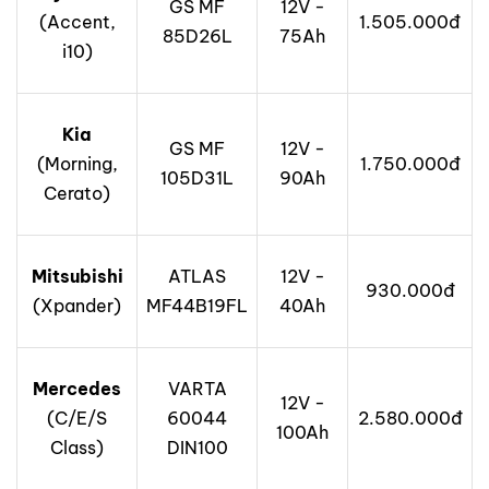
GS MF
12V -
(Accent,
1.505.000đ
85D26L
75Ah
i10)
Kia
GS MF
12V -
(Morning,
1.750.000đ
105D31L
90Ah
Cerato)
Mitsubishi
ATLAS
12V -
930.000đ
(Xpander)
MF44B19FL
40Ah
Mercedes
VARTA
12V -
(C/E/S
60044
2.580.000đ
100Ah
Class)
DIN100