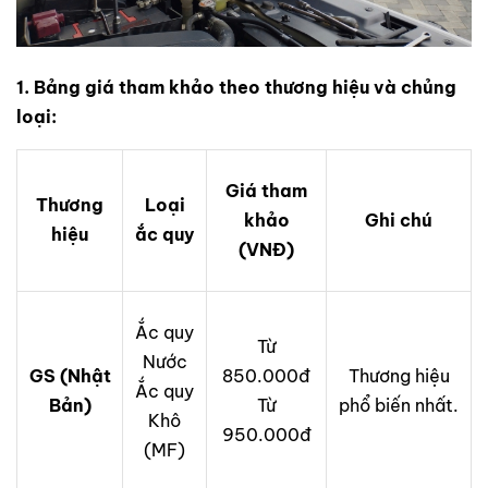
1. Bảng giá tham khảo theo thương hiệu và chủng
loại:
Giá tham
Thương
Loại
khảo
Ghi chú
hiệu
ắc quy
(VNĐ)
Ắc quy
Từ
Nước
GS (Nhật
850.000đ
Thương hiệu
Ắc quy
Bản)
Từ
phổ biến nhất.
Khô
950.000đ
(MF)