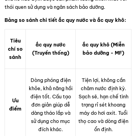
thói quen sử dụng và ngân sách bảo dưỡng.
Bảng so sánh chi tiết ắc quy nước và ắc quy khô:
Tiêu
ắc quy nước
ắc quy khô (Miễn
chí so
(Truyền thống)
bảo dưỡng - MF)
sánh
Dòng phóng điện
Tiện lợi, không cần
khỏe, khả năng hồi
châm nước định kỳ.
điện tốt. Cấu tạo
Sạch sẽ, hạn chế tình
Ưu
đơn giản giúp dễ
trạng rỉ sét khoang
điểm
dàng tháo lắp và
máy do hơi axit. Tuổi
sử dụng cho mục
thọ cao và dòng điện
đích khác.
ổn định.