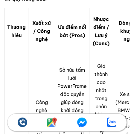
Nhược
Xuất xứ
Dòng 
Thương
Ưu điểm nổi
điểm /
/ Công
khuy
hiệu
bật (Pros)
Lưu ý
nghệ
ngh
(Cons)
Giá
Sở hữu tấm
thành
lưới
cao
PowerFrame
nhất
độc quyền
Xe sa
trong
Công
giúp dòng
(Merce
phân
nghệ
khởi động
BMW),
khúc.
Đức (Sản
(CCA) cực
có i-S
Varta
Yêu cầu
xuất tại
mạnh. Độ
(Mazd
hệ