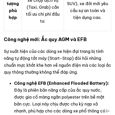
xe chạy dịch vụ
tượng
SUV), xe đời mới yêu
(Taxi, Grab) cần
phù
cầu sự an toàn và
tối ưu chi phí đầu
hợp
tiện dụng cao.
tư.
Công nghệ mới: Ắc quy AGM và EFB
Sự xuất hiện của các dòng xe hiện đại trang bị tính
năng tự động tắt máy (Start-Stop) đòi hỏi những
chuẩn mực khắt khe hơn về nguồn điện mà các loại ắc
quy thông thường không thể đáp ứng.
Công nghệ EFB (Enhanced Flooded Battery):
Đây là phiên bản nâng cấp của ắc quy nước,
được gia cố màng ngăn polyester trên bề mặt
bản cực. Loại này chịu được chu kỳ nạp xả
nhanh, phù hợp cho các dòng xe phổ thông có i-