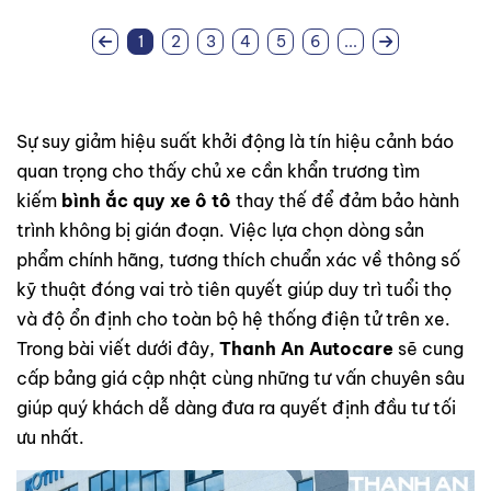
1
2
3
4
5
6
...
Sự suy giảm hiệu suất khởi động là tín hiệu cảnh báo
quan trọng cho thấy chủ xe cần khẩn trương tìm
kiếm
bình ắc quy xe ô tô
thay thế để đảm bảo hành
trình không bị gián đoạn. Việc lựa chọn dòng sản
phẩm chính hãng, tương thích chuẩn xác về thông số
kỹ thuật đóng vai trò tiên quyết giúp duy trì tuổi thọ
và độ ổn định cho toàn bộ hệ thống điện tử trên xe.
Trong bài viết dưới đây,
Thanh An Autocare
sẽ cung
cấp bảng giá cập nhật cùng những tư vấn chuyên sâu
giúp quý khách dễ dàng đưa ra quyết định đầu tư tối
ưu nhất.