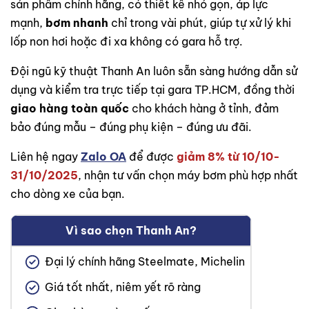
sản phẩm chính hãng, có thiết kế nhỏ gọn, áp lực
mạnh,
bơm nhanh
chỉ trong vài phút, giúp tự xử lý khi
lốp non hơi hoặc đi xa không có gara hỗ trợ.
Đội ngũ kỹ thuật Thanh An luôn sẵn sàng hướng dẫn sử
dụng và kiểm tra trực tiếp tại gara TP.HCM, đồng thời
giao hàng toàn quốc
cho khách hàng ở tỉnh, đảm
bảo đúng mẫu – đúng phụ kiện – đúng ưu đãi.
Liên hệ ngay
Zalo OA
để được
giảm 8% từ 10/10-
31/10/2025
, nhận tư vấn chọn máy bơm phù hợp nhất
cho dòng xe của bạn.
Vì sao chọn Thanh An?
Đại lý chính hãng Steelmate, Michelin
Giá tốt nhất, niêm yết rõ ràng