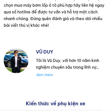
chọn mua máy bơm lốp ô tô phù hợp hãy liên hệ ngay
qua số hotline để được tư vấn và hỗ trợ một cách
nhanh chóng. Đừng quên đánh giá và theo dõi nhiều
bài viết thú vị khác nhé!
VŨ DUY
Tôi là Vũ Duy, với hơn 10 năm kinh
nghiệm chuyên sâu trong lĩnh vực
lốp xe. Trong suốt thời gian đó,
tôi đã làm việc tại Thanh An
Autocare với tư cách là kỹ thuật
viên lốp xe, chuyên lắp ráp và
cân bằng lốp hiệu suất cao.
Kiến thức về phụ kiện xe
Trước đó, tôi đã tích lũy kinh