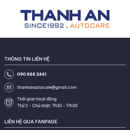
những kiến thức và công nghệ
mới nhất trong ngành. Khách
hàng thường xuyên khen ngợi khả
năng giải thích thông tin phức
tạp về lốp xe một cách dễ hiểu
và khả năng tư vấn tận tâm của
tôi. Mục tiêu của tôi là giúp bạn
THÔNG TIN LIÊN HỆ
tìm được loại lốp hoàn hảo, đáp
ứng chính xác nhu cầu và ngân
090 666 2441
sách của bạn. Kết nối với tôi trên
Facebook
,
TikTok
,
Youtube
,
thanhanautocare@gmail.com
Thời gian hoạt động
Thứ 2 - Chủ nhật: 7h30 - 17h30
LIÊN HỆ QUA FANPAGE