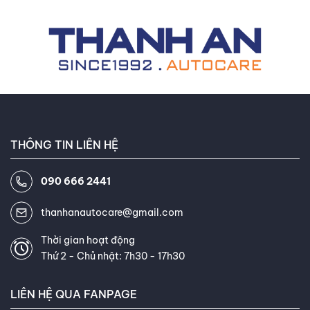
hành. Nắm bắt các kiến thức cốt lõi này giúp bạn chủ
hợp chất, kiểu gai, chỉ số tốc độ
động đánh giá tình trạng nguồn cấp điện và tối ưu hóa chi
và áp suất lốp, để đảm bảo hiệu
phí bảo dưỡng.
suất tối ưu cho từng điều kiện lái
xe và loại xe cụ thể. Tôi là một
chuyên gia ô tô được chứng nhận
và là thành viên của Hiệp hội Lốp
xe ô tô Việt Nam, luôn cập nhật
THÔNG TIN LIÊN HỆ
những kiến thức và công nghệ
mới nhất trong ngành. Khách
090 666 2441
hàng thường xuyên khen ngợi khả
năng giải thích thông tin phức
thanhanautocare@gmail.com
tạp về lốp xe một cách dễ hiểu
và khả năng tư vấn tận tâm của
Thời gian hoạt động
Thứ 2 - Chủ nhật: 7h30 - 17h30
tôi. Mục tiêu của tôi là giúp bạn
tìm được loại lốp hoàn hảo, đáp
LIÊN HỆ QUA FANPAGE
ứng chính xác nhu cầu và ngân