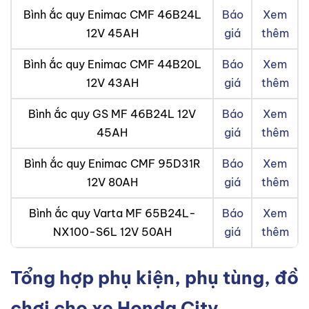
Bình ắc quy Enimac CMF 46B24L
Báo
Xem
12V 45AH
giá
thêm
Bình ắc quy Enimac CMF 44B20L
Báo
Xem
12V 43AH
giá
thêm
Bình ắc quy GS MF 46B24L 12V
Báo
Xem
45AH
giá
thêm
Bình ắc quy Enimac CMF 95D31R
Báo
Xem
12V 80AH
giá
thêm
Bình ắc quy Varta MF 65B24L-
Báo
Xem
NX100-S6L 12V 50AH
giá
thêm
Tổng hợp phụ kiện, phụ tùng, đồ
chơi cho xe Honda City