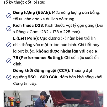
số kỹ thuật cốt lõi sau:
Dung lượng (65Ah):
Mức năng lượng cân bằng,
tối ưu cho các xe du lịch cỡ trung.
Kích thước D23:
Kích thước vật lý gọn gàng (Dài
x Rộng x Cao: ~232 x 173 x 225 mm).
L (Left Pole):
Cực dương (+) nằm bên trái khi
nhìn thẳng vào mặt trước của bình. Chi tiết này
là bắt buộc,
không được nhầm lẫn với cọc R
.
75 (Performance Rating):
Chỉ số hiệu suất ổn
định.
Dòng khởi động nguội (CCA):
Thường đạt
ngưỡng
550 – 600 CCA
, đảm bảo khả năng khởi
động tin cậy.