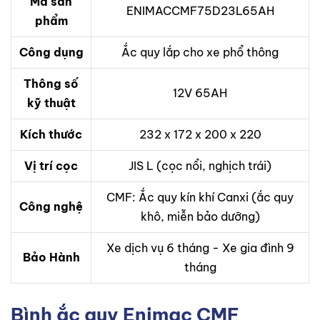
Mã sản
ENIMACCMF75D23L65AH
phẩm
Công dụng
Ắc quy lắp cho xe phổ thông
Thông số
12V 65AH
kỹ thuật
Kích thước
232 x 172 x 200 x 220
Vị trí cọc
JIS L (cọc nổi, nghịch trái)
CMF: Ắc quy kín khí Canxi (ắc quy
Công nghệ
khô, miễn bảo dưỡng)
Xe dịch vụ 6 tháng - Xe gia đình 9
Bảo Hành
tháng
Bình ắc quy Enimac CMF