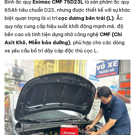
Bình ắc quy
Enimac CMF 75D23L
là sản phẩm ắc quy
65Ah tiêu chuẩn D23, nhưng được thiết kế với sự khác
biệt quan trọng là vị trí
cọc dương bên trái (L)
. Ắc
quy này cung cấp hiệu suất khởi động mạnh mẽ, độ
bền cao và tính tiện dụng nhờ công nghệ
CMF (Chì
Axit Khô, Miễn bảo dưỡng)
, phù hợp cho các dòng
xe yêu cầu bố trí dây cáp đặc thù cọc L.