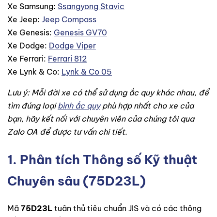
Xe Samsung:
Ssangyong Stavic
Xe Jeep:
Jeep Compass
Xe Genesis:
Genesis GV70
Xe Dodge:
Dodge Viper
Xe Ferrari:
Ferrari 812
Xe Lynk & Co:
Lynk & Co 05
Lưu ý: Mỗi đời xe có thể sử dụng ắc quy khác nhau, để
tìm đúng loại
bình ắc quy
phù hợp nhất cho xe của
bạn, hãy kết nối với chuyên viên của chúng tôi qua
Zalo OA để được tư vấn chi tiết.
1. Phân tích Thông số Kỹ thuật
Chuyên sâu (75D23L)
Mã
75D23L
tuân thủ tiêu chuẩn JIS và có các thông