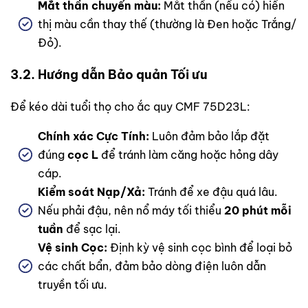
Mắt thần chuyển màu:
Mắt thần (nếu có) hiển
thị màu cần thay thế (thường là Đen hoặc Trắng/
Đỏ).
3.2. Hướng dẫn Bảo quản Tối ưu
Để kéo dài tuổi thọ cho ắc quy CMF 75D23L:
Chính xác Cực Tính:
Luôn đảm bảo lắp đặt
đúng
cọc L
để tránh làm căng hoặc hỏng dây
cáp.
Kiểm soát Nạp/Xả:
Tránh để xe đậu quá lâu.
Nếu phải đậu, nên nổ máy tối thiểu
20 phút mỗi
tuần
để sạc lại.
Vệ sinh Cọc:
Định kỳ vệ sinh cọc bình để loại bỏ
các chất bẩn, đảm bảo dòng điện luôn dẫn
truyền tối ưu.