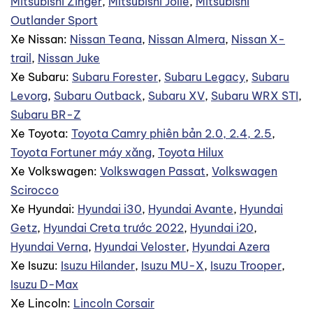
Mitsubishi Zinger
,
Mitsubishi Jolie
,
Mitsubishi
Outlander Sport
Xe Nissan:
Nissan Teana
,
Nissan Almera
,
Nissan X-
trail
,
Nissan Juke
Xe Subaru:
Subaru Forester
,
Subaru Legacy
,
Subaru
Levorg
,
Subaru Outback
,
Subaru XV
,
Subaru WRX STI
,
Subaru BR-Z
Xe Toyota:
Toyota Camry phiên bản 2.0, 2.4, 2.5
,
Toyota Fortuner máy xăng
,
Toyota Hilux
Xe Volkswagen:
Volkswagen Passat
,
Volkswagen
Scirocco
Xe Hyundai:
Hyundai i30
,
Hyundai Avante
,
Hyundai
Getz
,
Hyundai Creta trước 2022
,
Hyundai i20
,
Hyundai Verna
,
Hyundai Veloster
,
Hyundai Azera
Xe Isuzu:
Isuzu Hilander
,
Isuzu MU-X
,
Isuzu Trooper
,
Isuzu D-Max
Xe Lincoln:
Lincoln Corsair