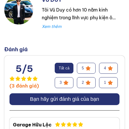
Tôi Vũ Duy có hơn 10 năm kinh
nghiệm trong lĩnh vực phụ kiện ô
tô. Tôi là một người thực sự đam
mê mãnh liệt với nghề tư vấn lựa
chọn phụ tùng và phụ kiện cho xe
ô tô. Với mong muốn đem lại lựa
Đánh giá
chọn tốt nhất và phù hợp với
khách hàng.
Facebook
,
TikTok
,
5/5
Tất cả
5
4
Youtube
,
3
2
1
(3 đánh giá)
Bạn hãy gửi đánh giá của bạn
Garage Hữu Lộc