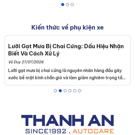
Kiến thức về phụ kiện xe
Lưỡi Gạt Mưa Bị Chai Cứng: Dấu Hiệu Nhận
Biết Và Cách Xử Lý
Vũ Duy 27/07/2026
Lưỡi gạt mưa bị chai cứng là nguyên nhân hàng đầu gây
xước bề mặt kính chắn gió và làm giảm nghiêm trọng tầm
nhìn khi di chuyển trong thời tiết xấu. Tình trạng này diễn
ra âm thầm nhưng để lại hậu quả lớn nếu chủ xe không
kiểm tra định kỳ. Để đảm bảo an toàn và tiết kiệm chi phí
thay kính lái về sau, Thanh An Autocare sẽ hướng dẫn bạn
cách xác định độ lão hóa của cao su và phương án xử lý
hiệu quả nhất.