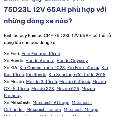
75D23L 12V 65AH phù hợp với
những dòng xe nào?
Bình ắc quy Enimac CMF 75D23L 12V 65AH có thể sử
dụng lắp cho các dòng xe:
Xe Ford:
Ford Escape đời cũ
Xe Honda:
Honda Accord
,
Honda Odyssey
Xe KIA:
Kia Carens trước 2023
,
Kia Forte đời cũ
,
Kia
Rio đời cũ
,
Kia Rondo
,
Kia Sportage đời trước 2016
Xe Mazda:
Mazda 3 đời cũ
,
Mazda 6 đời cũ
,
Mazda
CX-5 đời cũ
,
Mazda 323
,
Mazda 626
,
Mazda
Premacy
Xe Mitsubishi:
Mitsubishi Attrage
,
Mitsubishi
Outlander
,
Mitsubishi Lancer
,
Mitsubishi Mirage
,