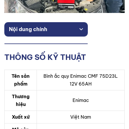
Nội dung chính
THÔNG SỐ KỸ THUẬT
Tên sản
Bình ắc quy Enimac CMF 75D23L
phẩm
12V 65AH
Thương
Enimac
hiệu
Xuất xứ
Việt Nam