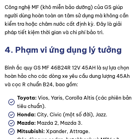
Công nghệ MF (khô miễn bảo dưỡng) của GS giúp
người dùng hoàn toàn an tâm sử dụng mà không cần
kiểm tra hoặc châm nước cất định kỳ. Đây là giải
pháp tiết kiệm thời gian và chi phí bảo trì.
4. Phạm vi ứng dụng lý tưởng
Bình ắc quy GS MF 46B24R 12V 45AH là sự lựa chọn
hoàn hảo cho các dòng xe yêu cầu dung lượng 45Ah
và cọc R chuẩn B24, bao gồm:
Toyota:
Vios, Yaris, Corolla Altis (các phiên bản
tiêu chuẩn).
Honda:
City, Civic (một số đời), Jazz.
Mazda:
Mazda 2, Mazda 3.
Mitsubishi:
Xpander, Attrage.