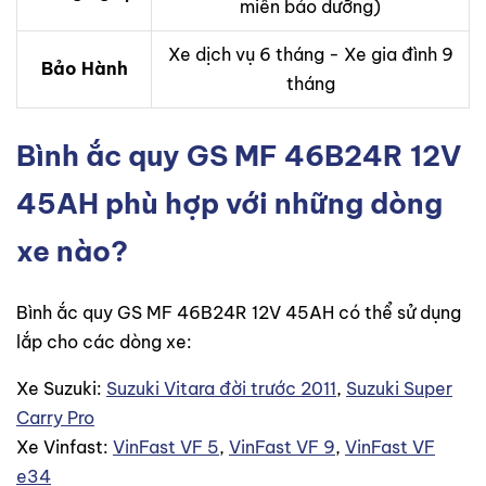
miễn bảo dưỡng)
Xe dịch vụ 6 tháng - Xe gia đình 9
Bảo Hành
tháng
Bình ắc quy GS MF 46B24R 12V
45AH phù hợp với những dòng
xe nào?
Bình ắc quy GS MF 46B24R 12V 45AH có thể sử dụng
lắp cho các dòng xe:
Xe Suzuki:
Suzuki Vitara đời trước 2011
,
Suzuki Super
Carry Pro
Xe Vinfast:
VinFast VF 5
,
VinFast VF 9
,
VinFast VF
e34