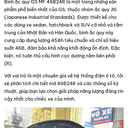
Bình ắc quy GS MF 46B24R là một trong những sản
phẩm phổ biến nhất của GS, thuộc nhóm ắc quy JIS
(Japanese Industrial Standards). Được thiết kế cho
các dòng xe sedan, hatchback và SUV cỡ nhỏ và tầm
trung của Nhật Bản và Hàn Quốc, bình ắc quy này
cung cấp dung lượng 45Ah tiêu chuẩn và chỉ số hiệu
suất 46B, đảm bảo khả năng khởi động ổn định. Đặc
biệt, nó tuân thủ cấu hình cọc dương nằm bên phải
(R).
Với vai trò là một chuyên gia về hệ thống điện ô tô, tôi
sẽ phân tích chi tiết mã 46B24R và các thông số kỹ
thuật, giúp bạn lựa chọn giải pháp năng lượng đáng tin
cậy nhất cho chiếc xe của mình.