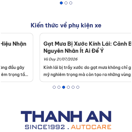
Kiến thức về phụ kiện xe
Gạt Mưa Bị Xước Kính Lái: Cảnh Báo
Nguyên Nhân Ít Ai Để Ý
Vũ Duy 21/07/2026
Kính lái bị trầy xước do gạt mưa không chỉ gây mất thẩm
mỹ nghiêm trọng mà còn tạo ra những vùng lóa nguy hiểm
khi lái xe đối diện với ánh đèn ban đêm. Thanh An
Autocare nhận thấy rất nhiều chủ xe thường bỏ qua những
hư hỏng nhỏ ở lưỡi gạt, dẫn đến hậu quả là phải tốn hàng
triệu đồng để đánh bóng hoặc thay kính mới. Bài viết này
sẽ cung cấp kiến thức chuyên sâu giúp bạn nhận diện sớm
và xử lý triệt để tình trạng gạt mưa phá hủy bề mặt kính.