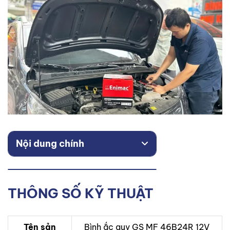
Nội dung chính
THÔNG SỐ KỸ THUẬT
Tên sản
Bình ắc quy GS MF 46B24R 12V