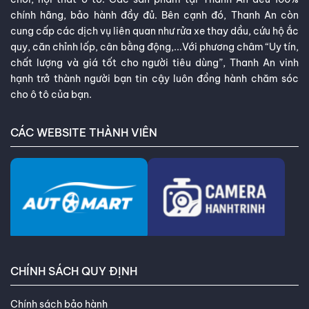
VỀ THANH AN AUTOCARE
Thanh An Autocare với hơn 32 năm kinh nghiệm là chuỗi cửa
hàng chuyên phân phối các sản phẩm lốp xe ô tô, ắc quy, đồ
chơi, nội thất ô tô. Các sản phẩm tại Thanh An đều 100%
chính hãng, bảo hành đầy đủ. Bên cạnh đó, Thanh An còn
cung cấp các dịch vụ liên quan như rửa xe thay dầu, cứu hộ ắc
quy, căn chỉnh lốp, cân bằng động,...Với phương châm “Uy tín,
chất lượng và giá tốt cho người tiêu dùng”, Thanh An vinh
hạnh trở thành người bạn tin cậy luôn đồng hành chăm sóc
cho ô tô của bạn.