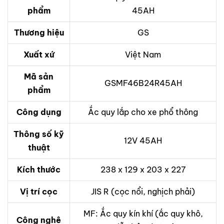
phẩm
45AH
Thương hiệu
GS
Xuất xứ
Việt Nam
Mã sản
GSMF46B24R45AH
phẩm
Công dụng
Ắc quy lắp cho xe phổ thông
Thông số kỹ
12V 45AH
thuật
Kích thước
238 x 129 x 203 x 227
Vị trí cọc
JIS R (cọc nổi, nghịch phải)
MF: Ắc quy kín khí (ắc quy khô,
Công nghệ