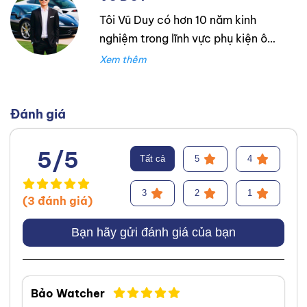
Tôi Vũ Duy có hơn 10 năm kinh
nghiệm trong lĩnh vực phụ kiện ô
tô. Tôi là một người thực sự đam
mê mãnh liệt với nghề tư vấn lựa
chọn phụ tùng và phụ kiện cho xe
ô tô. Với mong muốn đem lại lựa
Đánh giá
chọn tốt nhất và phù hợp với
khách hàng.
Facebook
,
TikTok
,
5/5
Tất cả
5
4
Youtube
,
3
2
1
(3 đánh giá)
Bạn hãy gửi đánh giá của bạn
Bảo Watcher