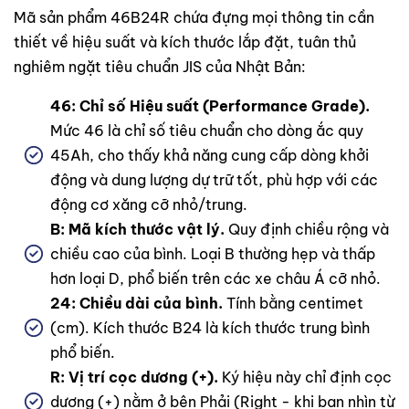
Mã sản phẩm 46B24R chứa đựng mọi thông tin cần
thiết về hiệu suất và kích thước lắp đặt, tuân thủ
nghiêm ngặt tiêu chuẩn JIS của Nhật Bản:
46: Chỉ số Hiệu suất (Performance Grade).
Mức 46 là chỉ số tiêu chuẩn cho dòng ắc quy
45Ah, cho thấy khả năng cung cấp dòng khởi
động và dung lượng dự trữ tốt, phù hợp với các
động cơ xăng cỡ nhỏ/trung.
B: Mã kích thước vật lý.
Quy định chiều rộng và
chiều cao của bình. Loại B thường hẹp và thấp
hơn loại D, phổ biến trên các xe châu Á cỡ nhỏ.
24: Chiều dài của bình.
Tính bằng centimet
(cm). Kích thước B24 là kích thước trung bình
phổ biến.
R: Vị trí cọc dương (+).
Ký hiệu này chỉ định cọc
dương (+) nằm ở bên Phải (Right - khi bạn nhìn từ