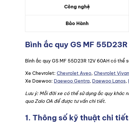
Công nghệ
Bảo Hành
Bình ắc quy GS MF 55D23R 
Bình ắc quy GS MF 55D23R 12V 60AH có thể sử
Xe Chevrolet:
Chevrolet Aveo
,
Chevrolet Vivan
Xe Daewoo:
Daewoo Gentra
,
Daewoo Lanos
,
Lưu ý: Mỗi đời xe có thể sử dụng ắc quy khác n
qua Zalo OA để được tư vấn chi tiết.
1. Thông số kỹ thuật chi t