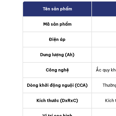
Tên sản phẩm
Mã sản phẩm
Điện áp
Dung lượng (Ah)
Công nghệ
Ắc quy kh
Dòng khởi động nguội (CCA)
Thườn
Kích thước (DxRxC)
Kích 
Vị trí cọc bình