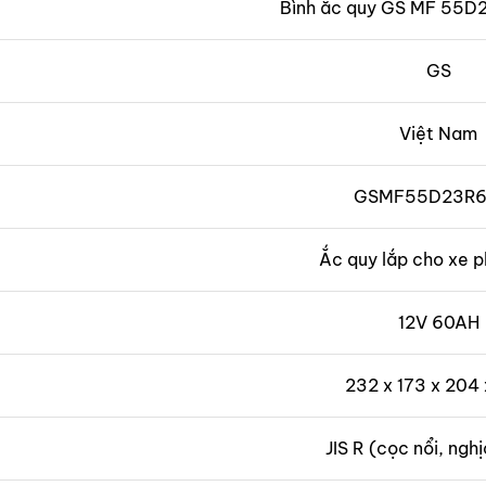
Bình ắc quy GS MF 55D
GS
Việt Nam
GSMF55D23R
Ắc quy lắp cho xe 
12V 60AH
232 x 173 x 204
JIS R (cọc nổi, ngh