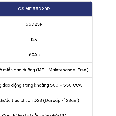
GS MF 55D23R
55D23R
12V
60Ah
ô miễn bảo dưỡng (MF - Maintenance-Free)
g dao động trong khoảng 500 - 550 CCA
thước tiêu chuẩn D23 (Dài xấp xỉ 23cm)
Cọc dương (+) nằm bên phải (R)