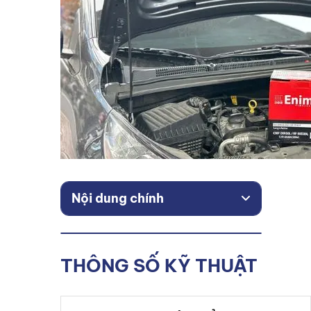
Nội dung chính
THÔNG SỐ KỸ THUẬT