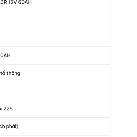
23R 12V 60AH
60AH
phổ thông
 x 225
ịch phải)