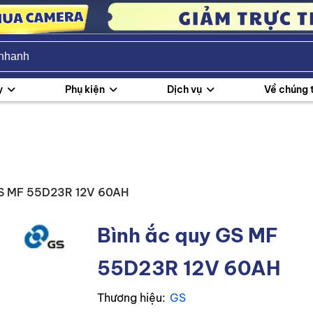
y
Phụ kiện
Dịch vụ
Về chúng 
GS MF 55D23R 12V 60AH
Bình ắc quy GS MF
55D23R 12V 60AH
Thương hiệu:
GS