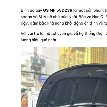
Bình ắc quy
GS MF 55D23R
là một sản phẩm t
sedan và SUV cỡ nhỏ của Nhật Bản và Hàn Quố
cậy, đảm bảo khả năng khởi động ổn định và t
Với vai trò là một chuyên gia về hệ thống điện ô
lượng hiệu quả nhất.