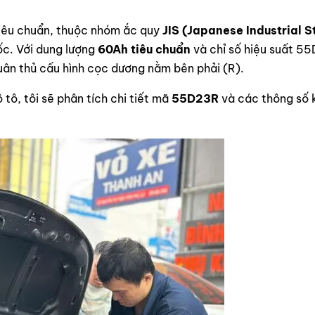
iêu chuẩn, thuộc nhóm ắc quy
JIS (Japanese Industrial 
c. Với dung lượng
60Ah tiêu chuẩn
và chỉ số hiệu suất 55
uân thủ cấu hình cọc dương nằm bên phải (R).
 tô, tôi sẽ phân tích chi tiết mã
55D23R
và các thông số k