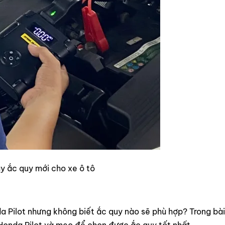
ay ắc quy mới cho xe ô tô
 Pilot nhưng không biết ắc quy nào sẽ phù hợp? Trong bài
 Honda Pilot và mẹo để chọn được ắc quy tốt nhất.