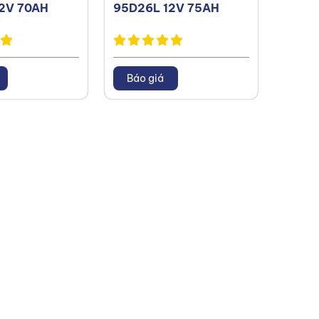
2V 70AH
95D26L 12V 75AH
80D26
70AH
Báo giá
Báo 