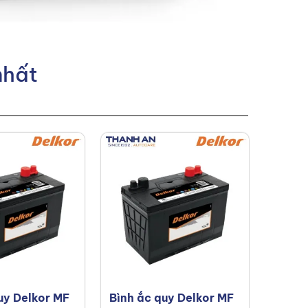
nhất
uy Delkor MF
Bình ắc quy Delkor MF
Bình 