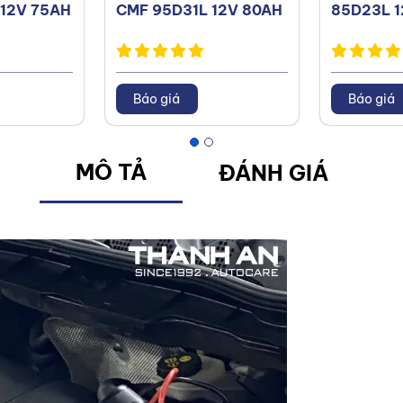
12V 75AH
CMF 95D31L 12V 80AH
85D23L 1
Báo giá
Báo giá
MÔ TẢ
ĐÁNH GIÁ