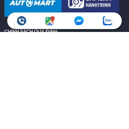
CHÍNH SÁCH QUY ĐỊNH
Chính sách bảo hành
Giao hàng toàn quốc
Chính sách kiểm hàng
Chính sách hoàn trả
Thông tin về vận chuyển và giao nhận
Thông tin về các phương thức thanh toán
Ưu đãi dành cho doanh nghiệp
THEO DÕI THANH AN QUA