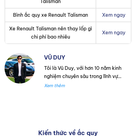
Talisman
Bình ắc quy xe Renault Talisman
Xem ngay
Xe Renault Talisman nên thay lốp gì
Xem ngay
chi phí bao nhiêu
VŨ DUY
Tôi là Vũ Duy, với hơn 10 năm kinh
nghiệm chuyên sâu trong lĩnh vực
lốp xe. Trong suốt thời gian đó,
tôi đã làm việc tại Thanh An
Autocare với tư cách là kỹ thuật
viên lốp xe, chuyên lắp ráp và
cân bằng lốp hiệu suất cao.
Trước đó, tôi đã tích lũy kinh
Kiến thức về ắc quy
nghiệm tại hãng Mercedes với vai