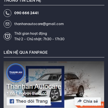
THÔNG TIN LIÊN HỆ
những kiến thức và công nghệ
mới nhất trong ngành. Khách
090 666 2441
hàng thường xuyên khen ngợi khả
năng giải thích thông tin phức
thanhanautocare@gmail.com
tạp về lốp xe một cách dễ hiểu
và khả năng tư vấn tận tâm của
Thời gian hoạt động
Thứ 2 - Chủ nhật: 7h30 - 17h30
tôi. Mục tiêu của tôi là giúp bạn
tìm được loại lốp hoàn hảo, đáp
LIÊN HỆ QUA FANPAGE
ứng chính xác nhu cầu và ngân
sách của bạn. Kết nối với tôi trên
Facebook
,
TikTok
,
Youtube
,