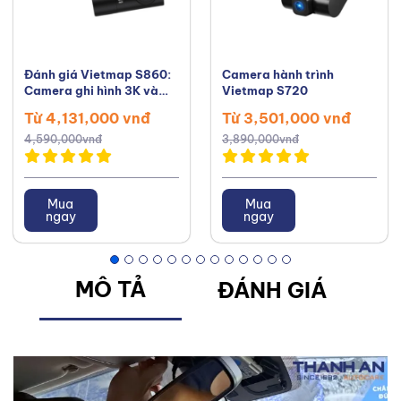
Đánh giá Vietmap S860:
Camera hành trình
Camera ghi hình 3K và
Vietmap S720
cảnh báo giao thông
Từ 4,131,000 vnđ
Từ 3,501,000 vnđ
4,590,000vnđ
3,890,000vnđ
Mua
Mua
ngay
ngay
MÔ TẢ
ĐÁNH GIÁ