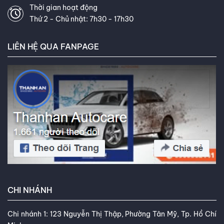
và khả năng tư vấn tận tâm của
Thời gian hoạt động
Thứ 2 - Chủ nhật: 7h30 - 17h30
tôi. Mục tiêu của tôi là giúp bạn
tìm được loại lốp hoàn hảo, đáp
LIÊN HỆ QUA FANPAGE
ứng chính xác nhu cầu và ngân
sách của bạn. Kết nối với tôi trên
Facebook
,
TikTok
,
Youtube
,
CHI NHÁNH
Chi nhánh 1: 123 Nguyễn Thị Thập, Phường Tân Mỹ, Tp. Hồ Chí