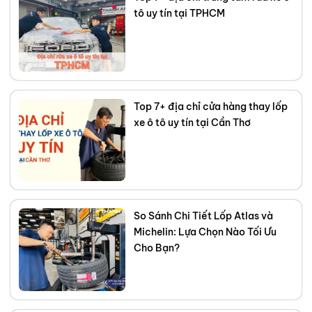
Facebook
,
TikTok
,
Youtube
,
tô uy tín tại TPHCM
Top 7+ địa chỉ cửa hàng thay lốp
xe ô tô uy tín tại Cần Thơ
So Sánh Chi Tiết Lốp Atlas và
Michelin: Lựa Chọn Nào Tối Ưu
Cho Bạn?