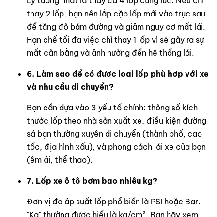
Lý tưởng nhất là thay cả 4 lốp cùng lúc. Nếu chỉ
thay 2 lốp, bạn nên lắp cặp lốp mới vào trục sau
để tăng độ bám đường và giảm nguy cơ mất lái.
Hạn chế tối đa việc chỉ thay 1 lốp vì sẽ gây ra sự
mất cân bằng và ảnh hưởng đến hệ thống lái.
6. Làm sao để có được loại lốp phù hợp với xe
và nhu cầu di chuyển?
Bạn cần dựa vào 3 yếu tố chính: thông số kích
thước lốp theo nhà sản xuất xe, điều kiện đường
sá bạn thường xuyên di chuyển (thành phố, cao
tốc, địa hình xấu), và phong cách lái xe của bạn
(êm ái, thể thao).
7. Lốp xe ô tô bơm bao nhiêu kg?
Đơn vị đo áp suất lốp phổ biến là PSI hoặc Bar.
"Kg" thường được hiểu là kg/cm². Bạn hãy xem