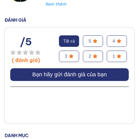
lốp xe. Trong suốt thời gian đó,
tôi đã làm việc tại Thanh An
Autocare với tư cách là kỹ thuật
ĐÁNH GIÁ
viên lốp xe, chuyên lắp ráp và
cân bằng lốp hiệu suất cao.
/5
Tất cả
5
4
Trước đó, tôi đã tích lũy kinh
nghiệm tại hãng Mercedes với vai
3
2
1
( đánh giá)
trò kỹ sư Công Nghệ Ô Tô. Tôi tự
hào đã tư vấn thành công cho
Bạn hãy gửi đánh giá của bạn
hơn 3000+ khách hàng, giúp họ
lựa chọn được loại lốp phù hợp,
từ đó cải thiện hiệu suất và an
toàn khi vận hành xe. Chuyên
môn của tôi tập trung vào việc
phân tích và giải thích các yếu tố
quan trọng của lốp xe, bao gồm
DANH MỤC
hợp chất, kiểu gai, chỉ số tốc độ