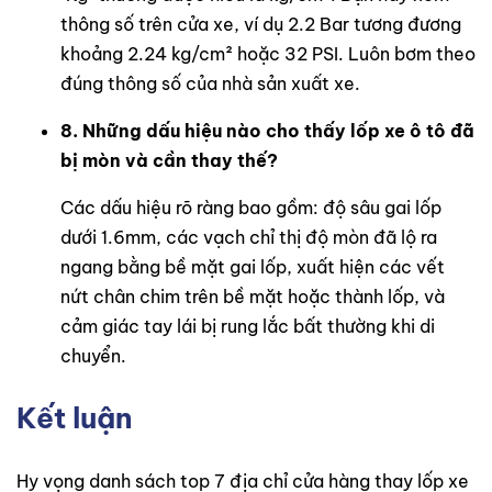
thông số trên cửa xe, ví dụ 2.2 Bar tương đương
khoảng 2.24 kg/cm² hoặc 32 PSI. Luôn bơm theo
đúng thông số của nhà sản xuất xe.
8. Những dấu hiệu nào cho thấy lốp xe ô tô đã
bị mòn và cần thay thế?
Các dấu hiệu rõ ràng bao gồm: độ sâu gai lốp
dưới 1.6mm, các vạch chỉ thị độ mòn đã lộ ra
ngang bằng bề mặt gai lốp, xuất hiện các vết
nứt chân chim trên bề mặt hoặc thành lốp, và
cảm giác tay lái bị rung lắc bất thường khi di
chuyển.
Kết luận
Hy vọng danh sách top 7 địa chỉ cửa hàng thay lốp xe