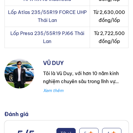
Lốp Atlas 235/55R19 FORCE UHP
Từ 2,630,000
Thái Lan
đồng/lốp
Lốp Presa 235/55R19 PJ66 Thái
Từ 2,722,500
Lan
đồng/lốp
VŨ DUY
Tôi là Vũ Duy, với hơn 10 năm kinh
nghiệm chuyên sâu trong lĩnh vực
lốp xe. Trong suốt thời gian đó,
tôi đã làm việc tại Thanh An
Autocare với tư cách là kỹ thuật
viên lốp xe, chuyên lắp ráp và
Đánh giá
cân bằng lốp hiệu suất cao.
Trước đó, tôi đã tích lũy kinh