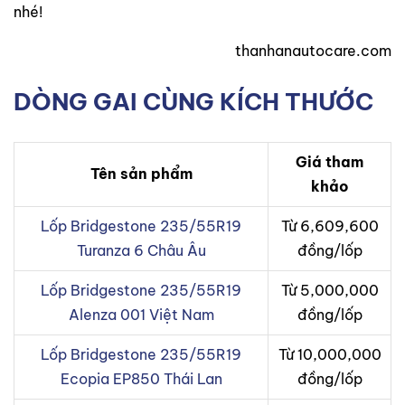
nhé!
thanhanautocare.com
DÒNG GAI CÙNG KÍCH THƯỚC
Giá tham
Tên sản phẩm
khảo
Lốp Bridgestone 235/55R19
Từ 6,609,600
Turanza 6 Châu Âu
đồng/lốp
Lốp Bridgestone 235/55R19
Từ 5,000,000
Alenza 001 Việt Nam
đồng/lốp
Lốp Bridgestone 235/55R19
Từ 10,000,000
Ecopia EP850 Thái Lan
đồng/lốp