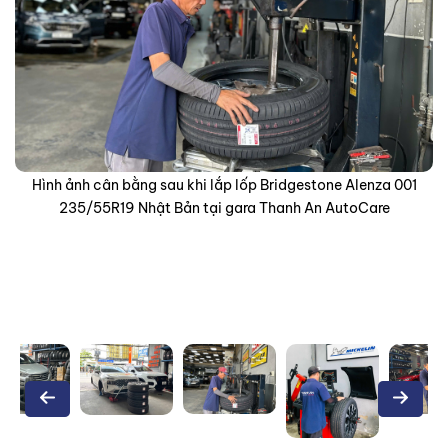
Cận cảnh KTV đưa lốp Bridgestone Alenza 001 235/55R19
vào lazang, làm tại gara Thanh An AutoCare