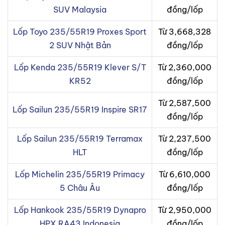
SUV Malaysia
đồng/lốp
Lốp Toyo 235/55R19 Proxes Sport
Từ 3,668,328
2 SUV Nhật Bản
đồng/lốp
Lốp Kenda 235/55R19 Klever S/T
Từ 2,360,000
KR52
đồng/lốp
Từ 2,587,500
Lốp Sailun 235/55R19 Inspire SR17
đồng/lốp
Lốp Sailun 235/55R19 Terramax
Từ 2,237,500
HLT
đồng/lốp
Lốp Michelin 235/55R19 Primacy
Từ 6,610,000
5 Châu Âu
đồng/lốp
Lốp Hankook 235/55R19 Dynapro
Từ 2,950,000
HPX RA43 Indonesia
đồng/lốp