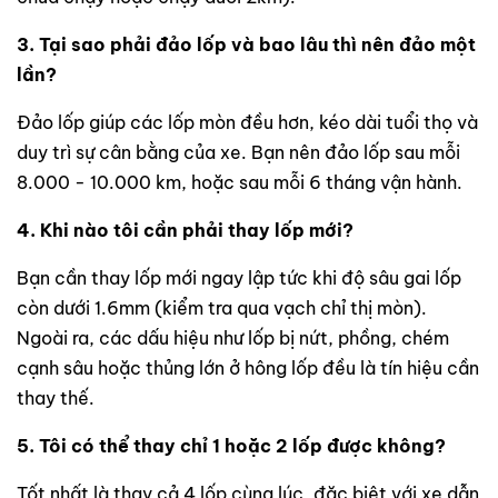
3. Tại sao phải đảo lốp và bao lâu thì nên đảo một
lần?
Đảo lốp giúp các lốp mòn đều hơn, kéo dài tuổi thọ và
duy trì sự cân bằng của xe. Bạn nên đảo lốp sau mỗi
8.000 - 10.000 km, hoặc sau mỗi 6 tháng vận hành.
4. Khi nào tôi cần phải thay lốp mới?
Bạn cần thay lốp mới ngay lập tức khi độ sâu gai lốp
còn dưới 1.6mm (kiểm tra qua vạch chỉ thị mòn).
Ngoài ra, các dấu hiệu như lốp bị nứt, phồng, chém
cạnh sâu hoặc thủng lớn ở hông lốp đều là tín hiệu cần
thay thế.
5. Tôi có thể thay chỉ 1 hoặc 2 lốp được không?
Tốt nhất là thay cả 4 lốp cùng lúc, đặc biệt với xe dẫn