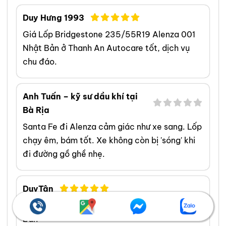
những kiến thức và công nghệ
Duy Hưng 1993
mới nhất trong ngành. Khách
Giá Lốp Bridgestone 235/55R19 Alenza 001
hàng thường xuyên khen ngợi khả
Nhật Bản ở Thanh An Autocare tốt, dịch vụ
năng giải thích thông tin phức
chu đáo.
tạp về lốp xe một cách dễ hiểu
và khả năng tư vấn tận tâm của
tôi. Mục tiêu của tôi là giúp bạn
Anh Tuấn – kỹ sư dầu khí tại
tìm được loại lốp hoàn hảo, đáp
Bà Rịa
ứng chính xác nhu cầu và ngân
Santa Fe đi Alenza cảm giác như xe sang. Lốp
sách của bạn. Kết nối với tôi trên
chạy êm, bám tốt. Xe không còn bị 'sóng' khi
Facebook
,
TikTok
,
Youtube
,
đi đường gồ ghề nhẹ.
DuyTân
Lốp Bridgestone 235/55R19 Alenza 001 Nhật
Bản