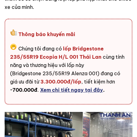
xe của mình.
Thông báo khuyến mãi
Chúng tôi đang có
lốp Bridgestone
235/55R19 Ecopia H/L 001 Thái Lan
cùng tính
năng và thương hiệu với lốp này
(
Bridgestone 235/55R19 Alenza 001
) đang có
giá ưu đãi từ
3.300.000đ/lốp
, tiết kiệm hơn
~700.000đ
.
Xem chi tiết ngay tại đây
.