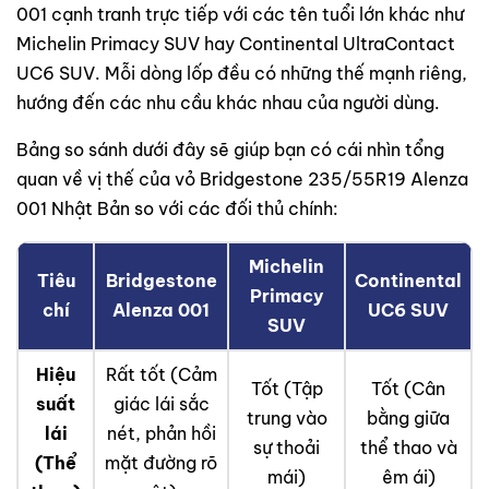
001 cạnh tranh trực tiếp với các tên tuổi lớn khác như
Michelin Primacy SUV hay Continental UltraContact
UC6 SUV. Mỗi dòng lốp đều có những thế mạnh riêng,
hướng đến các nhu cầu khác nhau của người dùng.
Bảng so sánh dưới đây sẽ giúp bạn có cái nhìn tổng
quan về vị thế của vỏ Bridgestone 235/55R19 Alenza
001 Nhật Bản so với các đối thủ chính:
Michelin
Tiêu
Bridgestone
Continental
Primacy
chí
Alenza 001
UC6 SUV
SUV
Hiệu
Rất tốt (Cảm
Tốt (Tập
Tốt (Cân
suất
giác lái sắc
trung vào
bằng giữa
lái
nét, phản hồi
sự thoải
thể thao và
(Thể
mặt đường rõ
mái)
êm ái)