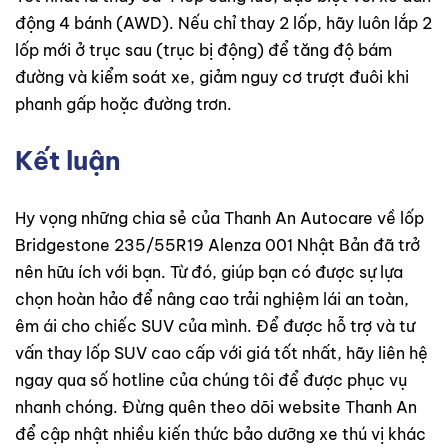
động 4 bánh (AWD). Nếu chỉ thay 2 lốp, hãy luôn lắp 2
lốp mới ở trục sau (trục bị động) để tăng độ bám
đường và kiểm soát xe, giảm nguy cơ trượt đuôi khi
phanh gấp hoặc đường trơn.
Kết luận
Hy vọng những chia sẻ của Thanh An Autocare về lốp
Bridgestone 235/55R19 Alenza 001 Nhật Bản đã trở
nên hữu ích với bạn. Từ đó, giúp bạn có được sự lựa
chọn hoàn hảo để nâng cao trải nghiệm lái an toàn,
êm ái cho chiếc SUV của mình. Để được hỗ trợ và tư
vấn thay lốp SUV cao cấp với giá tốt nhất, hãy liên hệ
ngay qua số hotline của chúng tôi để được phục vụ
nhanh chóng. Đừng quên theo dõi website Thanh An
để cập nhật nhiều kiến thức bảo dưỡng xe thú vị khác