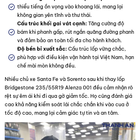
thiểu tiếng ồn vọng vào khoang lái, mang lại
không gian yên tĩnh và thư thái.
Cấu trúc khối gai vát cạnh:
Tăng cường độ
bám khi phanh gấp, rút ngắn quãng đường phanh
và đảm bảo an toàn tối đa cho hành khách.
Độ bền bỉ xuất sắc:
Cấu trúc lốp vững chắc,
phù hợp với điều kiện vận hành tại Việt Nam, hạn
chế mài mòn không đều.
Nhiều chủ xe Santa Fe và Sorento sau khi thay lốp
Bridgestone 235/55R19 Alenza 001 đều cảm nhận rõ
rệt sự êm ái khi đi qua gờ giảm tốc. Họ cũng đánh giá
cao khả năng kiểm soát lái chắc chắn khi vào cua ở
tốc độ cao, mang lại cảm giác tự tin và an tâm.