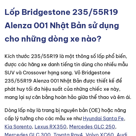
Lốp Bridgestone 235/55R19
Alenza 001 Nhật Bản sử dụng
cho những dòng xe nào?
Kích thước 235/55R19 là một thông số lốp phổ biến,
được các hãng xe danh tiếng tin dùng cho nhiều mẫu
SUV và Crossover hạng sang. Vỏ Bridgestone
235/55R19 Alenza 001 Nhật Bản được thiết kế để
phát huy tối đa hiệu suất của những chiếc xe này,
mang lại sự cân bằng hoàn hảo giữa thể thao và êm ái.
Dòng lốp này là trang bị nguyên bản (OE) hoặc nâng
cấp lý tưởng cho các mẫu xe như
Hyundai Santa Fe
,
Kia Sorento
,
Lexus RX350
,
Mercedes GLC 250
,
Mercedes GLC 300
,
Toyota Rav4
,
Volvo XC60
,
Audi