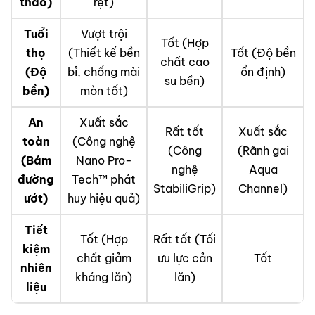
thao)
rệt)
Tuổi
Vượt trội
Tốt (Hợp
thọ
(Thiết kế bền
Tốt (Độ bền
chất cao
(Độ
bỉ, chống mài
ổn định)
su bền)
bền)
mòn tốt)
An
Xuất sắc
Rất tốt
Xuất sắc
toàn
(Công nghệ
(Công
(Rãnh gai
(Bám
Nano Pro-
nghệ
Aqua
đường
Tech™ phát
StabiliGrip)
Channel)
ướt)
huy hiệu quả)
Tiết
Tốt (Hợp
Rất tốt (Tối
kiệm
chất giảm
ưu lực cản
Tốt
nhiên
kháng lăn)
lăn)
liệu