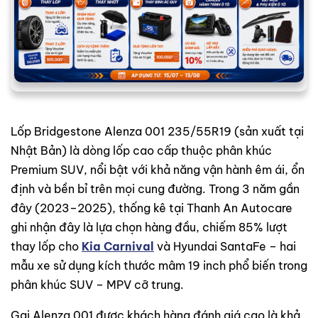
Lốp Bridgestone Alenza 001 235/55R19 (sản xuất tại
Nhật Bản) là dòng lốp cao cấp thuộc phân khúc
Premium SUV, nổi bật với khả năng vận hành êm ái, ổn
định và bền bỉ trên mọi cung đường. Trong 3 năm gần
đây (2023–2025), thống kê tại Thanh An Autocare
ghi nhận đây là lựa chọn hàng đầu, chiếm 85% lượt
thay lốp cho
Kia Carnival
và Hyundai SantaFe – hai
mẫu xe sử dụng kích thước mâm 19 inch phổ biến trong
phân khúc SUV – MPV cỡ trung.
Gai Alenza 001 được khách hàng đánh giá cao là khả