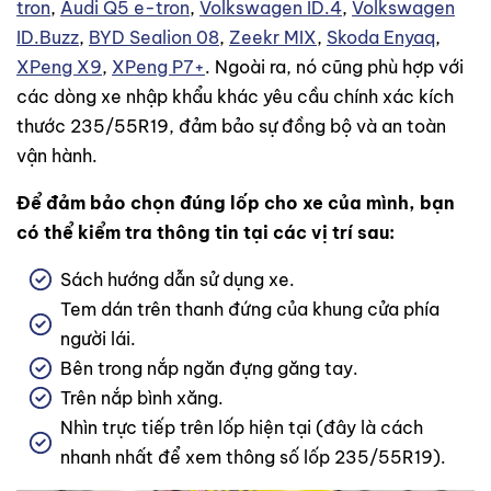
tron
,
Audi Q5 e-tron
,
Volkswagen ID.4
,
Volkswagen
ID.Buzz
,
BYD Sealion 08
,
Zeekr MIX
,
Skoda Enyaq
,
XPeng X9
,
XPeng P7+
. Ngoài ra, nó cũng phù hợp với
các dòng xe nhập khẩu khác yêu cầu chính xác kích
thước 235/55R19, đảm bảo sự đồng bộ và an toàn
vận hành.
Để đảm bảo chọn đúng lốp cho xe của mình, bạn
có thể kiểm tra thông tin tại các vị trí sau:
Sách hướng dẫn sử dụng xe.
Tem dán trên thanh đứng của khung cửa phía
người lái.
Bên trong nắp ngăn đựng găng tay.
Trên nắp bình xăng.
Nhìn trực tiếp trên lốp hiện tại (đây là cách
nhanh nhất để xem thông số lốp 235/55R19).