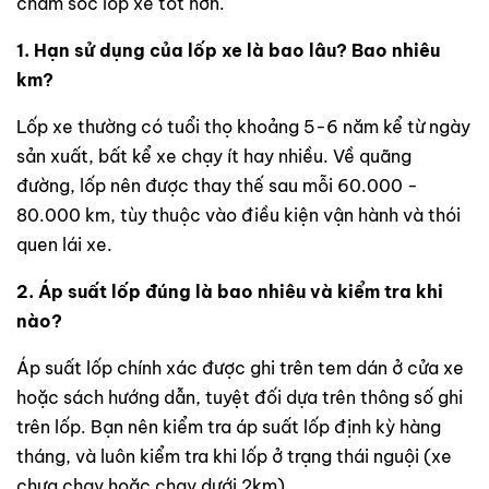
chăm sóc lốp xe tốt hơn.
1. Hạn sử dụng của lốp xe là bao lâu? Bao nhiêu
km?
Lốp xe thường có tuổi thọ khoảng 5-6 năm kể từ ngày
sản xuất, bất kể xe chạy ít hay nhiều. Về quãng
đường, lốp nên được thay thế sau mỗi 60.000 -
80.000 km, tùy thuộc vào điều kiện vận hành và thói
quen lái xe.
2. Áp suất lốp đúng là bao nhiêu và kiểm tra khi
nào?
Áp suất lốp chính xác được ghi trên tem dán ở cửa xe
hoặc sách hướng dẫn, tuyệt đối dựa trên thông số ghi
trên lốp. Bạn nên kiểm tra áp suất lốp định kỳ hàng
tháng, và luôn kiểm tra khi lốp ở trạng thái nguội (xe
chưa chạy hoặc chạy dưới 2km).