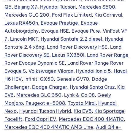
Q5
,
Beijing X7
,
Hyundai Tucson
,
Mercedes S500
,
Mercedes GLC 200
,
Ford Flex Limited
,
Kia Carnival
,
Lexus RX450h
,
Evoque Prestige
,
Evoque
Autobiography
,
Evoque HSE
,
Evoque Pure
,
VinFast VF
7
,
Lincoln MKT
,
Hyundai Santafe 2.2 diesel
,
Hyundai
Santafe 2.4 xăng
,
Land Rover Discovery HSE
,
Land
Rover Discovery SE
,
Lexus RX350l
,
Land Rover Range
Rover Evoque Dynamic SE
,
Land Rover Range Rover
Evoque S
,
Volkswagen Viloran
,
Hyundai Ioniq 5
,
Haval
H6 HEV
,
Infiniti QX50
,
Genesis GV70
,
Dodge
Challenger
,
Dodge Charger
,
Hyundai Santa Cruz
,
Kia
EV6
,
Mercedes GLC 350
,
Lynk & Co 08
,
Geely
Monjaro
,
Peugeot e-5008
,
Toyota Mirai
,
Hyundai
Nexo
,
Hyundai Tucson Hybrid
,
Kia EV5
,
Kia Sportage
Facelift
,
Ford Capri EV
,
Mercedes EQC 400 4MATIC
,
Mercedes EQC 400 4MATIC AMG Line
,
Audi Q4 e-