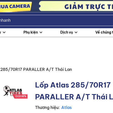
y
Phụ kiện
Dịch vụ
Về chúng 
s 285/70R17 PARALLER A/T Thái Lan
Lốp Atlas 285/70R17
PARALLER A/T Thái 
Giảm
6%
Thương hiệu:
Atlas