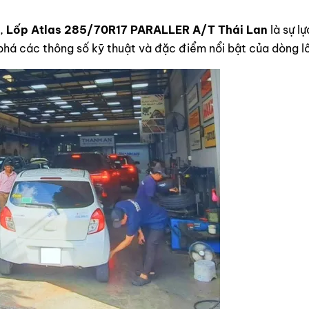
u,
Lốp Atlas 285/70R17 PARALLER A/T Thái Lan
là sự l
há các thông số kỹ thuật và đặc điểm nổi bật của dòng l