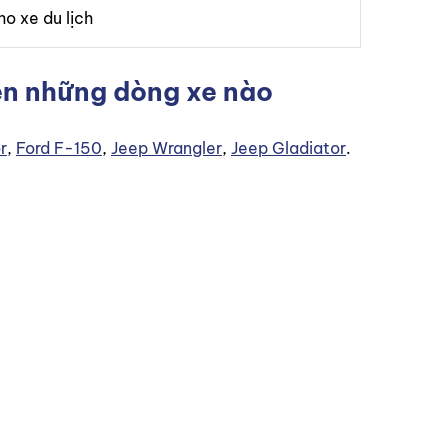
ho xe du lịch
ên những dòng xe nào
r
,
Ford F-150
,
Jeep Wrangler
,
Jeep Gladiator
.