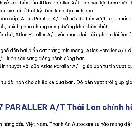
h xẻ sắc bén của Atlas Paraller A/T tạo nên lực bám vượt t
át xe, dù ở bất kỳ điều kiện địa hình nào.
 cao cấp, Atlas Paraller A/T sở hữu độ bền vượt trội, chống
ách, chinh phục những cung đường khó khăn nhất.
ầm hố, Atlas Paraller A/T vẫn mang lại trải nghiệm lái êm á
 ghề đến bãi biển cát trắng mịn màng, Atlas Paraller A/T đ
 A/T luôn sẵn sàng đồng hành cùng bạn.
nh tuyệt vời của Atlas Paraller A/T giúp bạn tự tin vượt 
 tư dài hạn cho chiếc xe của bạn. Độ bền vượt trội giúp giả
7 PARALLER A/T Thái Lan
chính hã
 tín hàng đầu Việt Nam, Thanh An Autocare tự hào mang đế