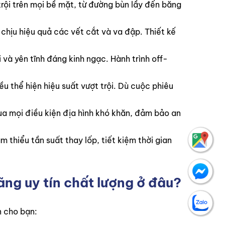
rội trên mọi bề mặt, từ đường bùn lầy đến băng
 chịu hiệu quả các vết cắt và va đập. Thiết kế
i và yên tĩnh đáng kinh ngạc. Hành trình off-
ều thể hiện hiệu suất vượt trội. Dù cuộc phiêu
qua mọi điều kiện địa hình khó khăn, đảm bảo an
m thiểu tần suất thay lốp, tiết kiệm thời gian
ng uy tín chất lượng ở đâu?
n cho bạn: