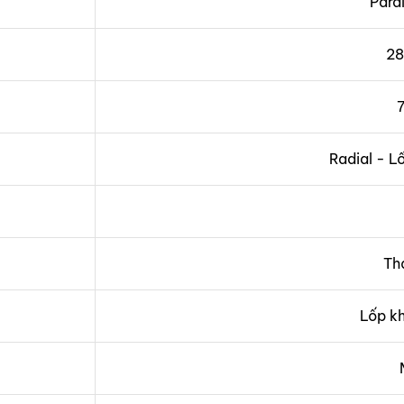
Para
2
Radial - L
Th
Lốp k