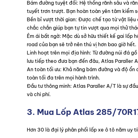
Bám đường tuyệt đối: Hệ thống rãnh sâu và rãn
tuyết trơn trượt. Bạn hoàn toàn yên tâm kiểm so
Bền bỉ vượt thời gian: Được chế tạo từ vật liệu
chắc chắn giúp bạn tự tin vượt qua mọi thử th
Êm ái bất ngờ: Mặc dù sở hữu thiết kế gai lốp h
road của bạn sẽ trở nên thú vị hơn bao giờ hết.
Linh hoạt trên mọi địa hình: Từ đường núi đá gồ
lưu tiếp theo đưa bạn đến đâu, Atlas Paraller
An toàn tối ưu: Khả năng bám đường và độ ổn đị
toàn tối đa trên mọi hành trình.
Đầu tư thông minh: Atlas Paraller A/T là sự đầu
và chi phí.
3. Mua
Lốp Atlas 285/70R1
Hơn 30 là đại lý phân phối lốp xe ô tô năm uy