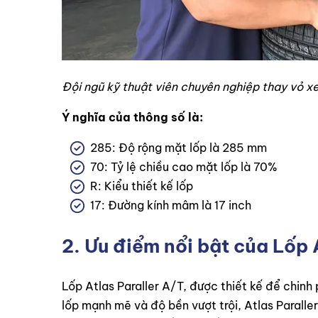
Đội ngũ kỹ thuật viên chuyên nghiệp thay vỏ xe
Ý nghĩa của thông số là:
285: Độ rộng mặt lốp là 285 mm
70: Tỷ lệ chiều cao mặt lốp là 70%
R: Kiểu thiết kế lốp
17: Đường kính mâm là 17 inch
2. Ưu điểm nổi bật của Lố
Lốp Atlas Paraller A/T, được thiết kế để chinh
lốp mạnh mẽ và độ bền vượt trội, Atlas Paraller