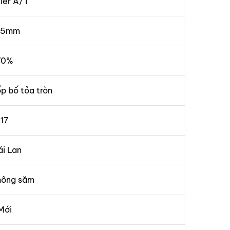
ller A/T
85mm
70%
ốp bố tỏa tròn
17
ái Lan
hông săm
Mới