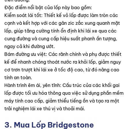
Đặc điểm nổi bật của lốp này bao gồm:
Kiểm soát lái tốt: Thiết kế vỏ lốp được làm tròn các
cạnh và kết hợp với các gân zic zắc xung quanh mặt
lốp, giúp tăng cường tính ổn định khi lái xe qua các
cung đường và cung cấp hiệu suất phanh ấn tượng,
ngay cả khi đường ướt.
Bám đường ưu việt: Các rãnh chính và phụ được thiết
kế để nhanh chóng thoát nước ra khỏi lốp, giảm nguy
cơ trơn trượt khi lái xe ở tốc độ cao, từ đó nâng cao
tính an toàn.
Hành trình êm ái, yên tĩnh: Cấu trúc của các khối gai
lốp được tối ưu hóa thông qua việc sử dụng phần mềm
máy tính cao cấp, giảm thiểu tiếng ồn và tạo ra một
trải nghiệm lái xe thú vị và thoải mái.
3. Mua
Lốp Bridgestone