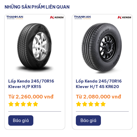
sách của bạn. Kết nối với tôi trên
NHỮNG SẢN PHẨM LIÊN QUAN
Facebook
,
TikTok
,
Youtube
,
Lốp Kenda 245/70R16
Lốp Kenda 245/70R16
Klever H/P KR15
Klever H/T 4S KR620
Từ 2,260,000 vnđ
Từ 2,080,000 vnđ
Báo giá
Báo giá