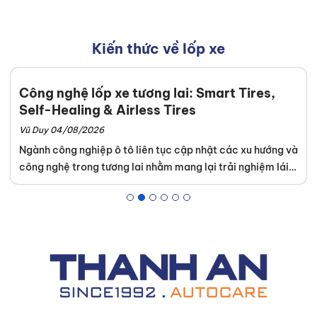
Kiến thức về lốp xe
Công nghệ lốp xe tương lai: Smart Tires,
Self-Healing & Airless Tires
Vũ Duy 04/08/2026
Ngành công nghiệp ô tô liên tục cập nhật các xu hướng và
công nghệ trong tương lai nhằm mang lại trải nghiệm lái
xe an toàn tuyệt đối. Khách hàng dễ dàng tìm thấy những
dòng sản phẩm tích hợp kỹ thuật cao tại hệ thống của
Thanh An Autocare
. Sự am hiểu tường tận về lốp xe thông
minh, lốp tự phục hồi và lốp không hơi giúp chủ xe tối ưu
ngân sách bảo dưỡng dài hạn.