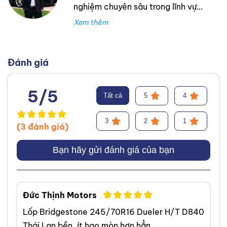
nghiệm chuyên sâu trong lĩnh vực
lốp xe. Trong suốt thời gian đó,
tôi đã làm việc tại Thanh An
Autocare với tư cách là kỹ thuật
viên lốp xe, chuyên lắp ráp và
Đánh giá
cân bằng lốp hiệu suất cao.
Trước đó, tôi đã tích lũy kinh
5/5
Tất cả
5
4
nghiệm tại hãng Mercedes với vai
trò kỹ sư Công Nghệ Ô Tô. Tôi tự
3
2
1
(3 đánh giá)
hào đã tư vấn thành công cho
hơn 3000+ khách hàng, giúp họ
Bạn hãy gửi đánh giá của bạn
lựa chọn được loại lốp phù hợp,
từ đó cải thiện hiệu suất và an
toàn khi vận hành xe. Chuyên
Đức Thịnh Motors
môn của tôi tập trung vào việc
Lốp Bridgestone 245/70R16 Dueler H/T D840
phân tích và giải thích các yếu tố
Thái Lan bền, ít hao mòn hơn hẳn.
quan trọng của lốp xe, bao gồm