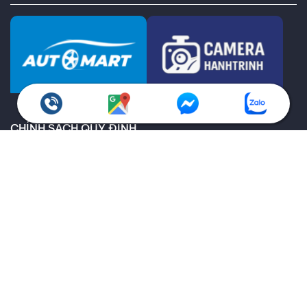
CHÍNH SÁCH QUY ĐỊNH
Chính sách bảo hành
Giao hàng toàn quốc
Chính sách kiểm hàng
Chính sách hoàn trả
Thông tin về vận chuyển và giao nhận
Thông tin về các phương thức thanh toán
Ưu đãi dành cho doanh nghiệp