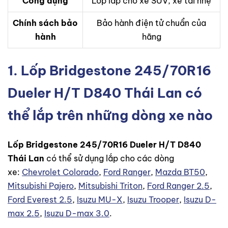
Công dụng
Lốp lắp cho xe SUV, xe tải nhẹ
Chính sách bảo
Bảo hành điện tử chuẩn của
hành
hãng
1. Lốp Bridgestone 245/70R16
Dueler H/T D840 Thái Lan có
thể lắp trên những dòng xe nào
Lốp Bridgestone 245/70R16 Dueler H/T D840
Thái Lan
có thể sử dụng lắp cho các dòng
xe:
Chevrolet Colorado
,
Ford Ranger
,
Mazda BT50
,
Mitsubishi Pajero
,
Mitsubishi Triton
,
Ford Ranger 2.5
,
Ford Everest 2.5
,
Isuzu MU-X
,
Isuzu Trooper
,
Isuzu D-
max 2.5
,
Isuzu D-max 3.0
.