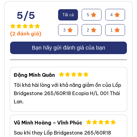
cân bằng lốp hiệu suất cao.
Trước đó, tôi đã tích lũy kinh
5/5
Tất cả
5
4
nghiệm tại hãng Mercedes với vai
trò kỹ sư Công Nghệ Ô Tô. Tôi tự
3
2
1
(2 đánh giá)
hào đã tư vấn thành công cho
hơn 3000+ khách hàng, giúp họ
Bạn hãy gửi đánh giá của bạn
lựa chọn được loại lốp phù hợp,
từ đó cải thiện hiệu suất và an
toàn khi vận hành xe. Chuyên
Đặng Minh Quân
môn của tôi tập trung vào việc
Tôi khá hài lòng với khả năng giảm ồn của Lốp
phân tích và giải thích các yếu tố
Bridgestone 265/60R18 Ecopia H/L 001 Thái
quan trọng của lốp xe, bao gồm
Lan.
hợp chất, kiểu gai, chỉ số tốc độ
và áp suất lốp, để đảm bảo hiệu
suất tối ưu cho từng điều kiện lái
Vũ Minh Hoàng – Vĩnh Phúc
xe và loại xe cụ thể. Tôi là một
Sau khi thay Lốp Bridgestone 265/60R18
chuyên gia ô tô được chứng nhận