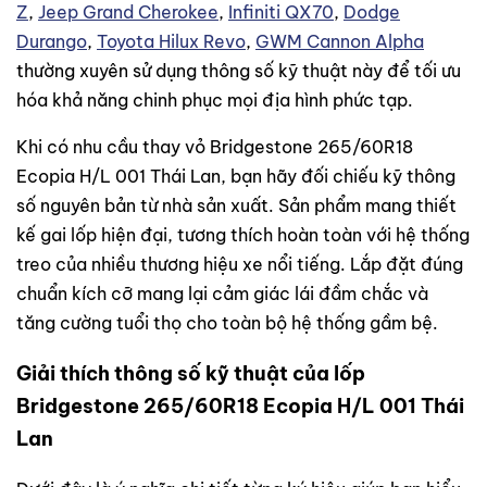
Z
,
Jeep Grand Cherokee
,
Infiniti QX70
,
Dodge
Durango
,
Toyota Hilux Revo
,
GWM Cannon Alpha
thường xuyên sử dụng thông số kỹ thuật này để tối ưu
hóa khả năng chinh phục mọi địa hình phức tạp.
Khi có nhu cầu thay vỏ Bridgestone 265/60R18
Ecopia H/L 001 Thái Lan, bạn hãy đối chiếu kỹ thông
số nguyên bản từ nhà sản xuất. Sản phẩm mang thiết
kế gai lốp hiện đại, tương thích hoàn toàn với hệ thống
treo của nhiều thương hiệu xe nổi tiếng. Lắp đặt đúng
chuẩn kích cỡ mang lại cảm giác lái đầm chắc và
tăng cường tuổi thọ cho toàn bộ hệ thống gầm bệ.
Giải thích thông số kỹ thuật của lốp
Bridgestone 265/60R18 Ecopia H/L 001 Thái
Lan