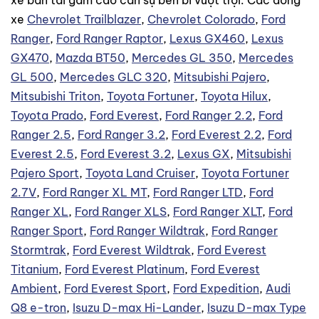
xe bán tải gầm cao cần sự bền bỉ vượt trội. Các dòng
xe
Chevrolet Trailblazer
,
Chevrolet Colorado
,
Ford
Ranger
,
Ford Ranger Raptor
,
Lexus GX460
,
Lexus
GX470
,
Mazda BT50
,
Mercedes GL 350
,
Mercedes
GL 500
,
Mercedes GLC 320
,
Mitsubishi Pajero
,
Mitsubishi Triton
,
Toyota Fortuner
,
Toyota Hilux
,
Toyota Prado
,
Ford Everest
,
Ford Ranger 2.2
,
Ford
Ranger 2.5
,
Ford Ranger 3.2
,
Ford Everest 2.2
,
Ford
Everest 2.5
,
Ford Everest 3.2
,
Lexus GX
,
Mitsubishi
Pajero Sport
,
Toyota Land Cruiser
,
Toyota Fortuner
2.7V
,
Ford Ranger XL MT
,
Ford Ranger LTD
,
Ford
Ranger XL
,
Ford Ranger XLS
,
Ford Ranger XLT
,
Ford
Ranger Sport
,
Ford Ranger Wildtrak
,
Ford Ranger
Stormtrak
,
Ford Everest Wildtrak
,
Ford Everest
Titanium
,
Ford Everest Platinum
,
Ford Everest
Ambient
,
Ford Everest Sport
,
Ford Expedition
,
Audi
Q8 e-tron
,
Isuzu D-max Hi-Lander
,
Isuzu D-max Type