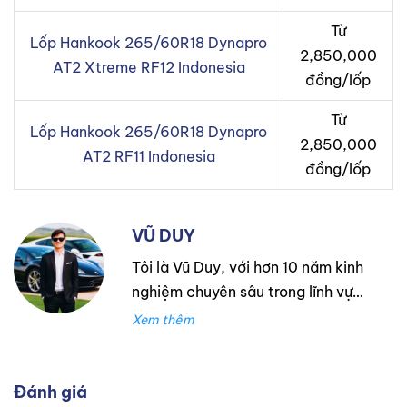
Từ
Lốp Hankook 265/60R18 Dynapro
2,850,000
AT2 Xtreme RF12 Indonesia
đồng/lốp
Từ
Lốp Hankook 265/60R18 Dynapro
2,850,000
AT2 RF11 Indonesia
đồng/lốp
VŨ DUY
Tôi là Vũ Duy, với hơn 10 năm kinh
nghiệm chuyên sâu trong lĩnh vực
lốp xe. Trong suốt thời gian đó,
tôi đã làm việc tại Thanh An
Autocare với tư cách là kỹ thuật
viên lốp xe, chuyên lắp ráp và
Đánh giá