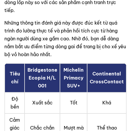
dòng lốp này so với các sản phẩm cạnh tranh trực
tiếp.
Những thông tin đánh giá này được đúc kết từ quá
trình đo lường thực tế và phản hồi tích cực từ hàng
ngàn người dùng xe gầm cao. Nhờ đó, bạn dễ dàng
nắm bắt ưu điểm từng dòng gai để trang bị cho xế yêu
bộ vỏ hoàn hảo nhất.
Bridgestone
Michelin
Tiêu
Continental
Ecopia H/L
Primacy
chí
CrossContact
001
SUV+
Độ
Xuất sắc
Tốt
Khá
bền
Cảm
giác
Chắc chắn
Mượt mà
Thể thao