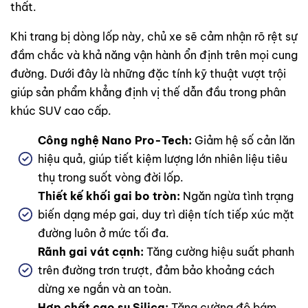
thất.
Khi trang bị dòng lốp này, chủ xe sẽ cảm nhận rõ rệt sự
đầm chắc và khả năng vận hành ổn định trên mọi cung
đường. Dưới đây là những đặc tính kỹ thuật vượt trội
giúp sản phẩm khẳng định vị thế dẫn đầu trong phân
khúc SUV cao cấp.
Công nghệ Nano Pro-Tech:
Giảm hệ số cản lăn
hiệu quả, giúp tiết kiệm lượng lớn nhiên liệu tiêu
thụ trong suốt vòng đời lốp.
Thiết kế khối gai bo tròn:
Ngăn ngừa tình trạng
biến dạng mép gai, duy trì diện tích tiếp xúc mặt
đường luôn ở mức tối đa.
Rãnh gai vát cạnh:
Tăng cường hiệu suất phanh
trên đường trơn trượt, đảm bảo khoảng cách
dừng xe ngắn và an toàn.
Hợp chất cao su Silica:
Tăng cường độ bám,