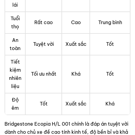
lái
Tuổi
Rất cao
Cao
Trung bình
thọ
An
Tuyệt vời
Xuất sắc
Tốt
toàn
Tiết
kiệm
Tối ưu nhất
Khá
Tốt
nhiên
liệu
Độ
Tốt
Xuất sắc
Khá
êm
Bridgestone Ecopia H/L 001 chính là đáp án tuyệt vời
dành cho chủ xe đề cao tính kinh tế, độ bền bỉ và khả