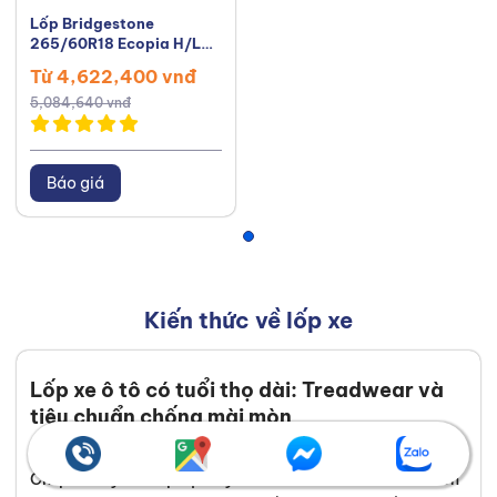
Lốp Bridgestone
265/60R18 Ecopia H/L
001 Thái Lan
Từ 4,622,400 vnđ
5,084,640 vnđ
Báo giá
Kiến thức về lốp xe
Lốp xe ô tô có tuổi thọ dài: Treadwear và
tiêu chuẩn chống mài mòn
Vũ Duy 08/08/2026
Chi phí thay thế lốp định kỳ luôn là khoản đầu tư lớn khiến