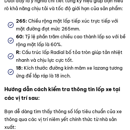
Dưới đây là ý nghĩa chi tiết từng ký hiệu giúp bạn hiểu
rõ khả năng chịu tải và tốc độ giới hạn của sản phẩm:
265:
Chiều rộng mặt lốp tiếp xúc trực tiếp với
mặt đường đạt mức 265mm.
60:
Tỷ lệ phần trăm chiều cao thành lốp so với bề
rộng mặt lốp là 60%.
R:
Cấu trúc lốp Radial bố tỏa tròn giúp tản nhiệt
nhanh và chịu lực cực tốt.
18:
Kích thước đường kính mâm xe lazang tương
ứng để lắp ráp là 18 inch.
Hướng dẫn cách kiểm tra thông tin lốp xe tại
các vị trí sau:
Bạn dễ dàng tìm thấy thông số lốp tiêu chuẩn của xe
thông qua các vị trí niêm yết chính thức từ nhà sản
xuất: