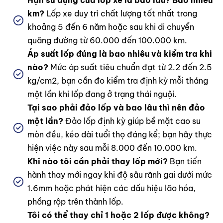
Hạn sử dụng của lốp xe là bao lâu? Bao nhiêu
km?
Lốp xe duy trì chất lượng tốt nhất trong
khoảng 5 đến 6 năm hoặc sau khi di chuyển
quãng đường từ 60.000 đến 100.000 km.
Áp suất lốp đúng là bao nhiêu và kiểm tra khi
nào?
Mức áp suất tiêu chuẩn đạt từ 2.2 đến 2.5
kg/cm2, bạn cần đo kiểm tra định kỳ mỗi tháng
một lần khi lốp đang ở trạng thái nguội.
Tại sao phải đảo lốp và bao lâu thì nên đảo
một lần?
Đảo lốp định kỳ giúp bề mặt cao su
mòn đều, kéo dài tuổi thọ đáng kể; bạn hãy thực
hiện việc này sau mỗi 8.000 đến 10.000 km.
Khi nào tôi cần phải thay lốp mới?
Bạn tiến
hành thay mới ngay khi độ sâu rãnh gai dưới mức
1.6mm hoặc phát hiện các dấu hiệu lão hóa,
phồng rộp trên thành lốp.
Tôi có thể thay chỉ 1 hoặc 2 lốp được không?