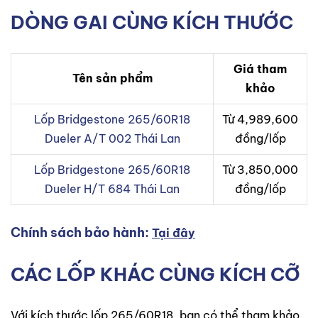
DÒNG GAI CÙNG KÍCH THƯỚC
Giá tham
Tên sản phẩm
khảo
Lốp Bridgestone 265/60R18
Từ 4,989,600
Dueler A/T 002 Thái Lan
đồng/lốp
Lốp Bridgestone 265/60R18
Từ 3,850,000
Dueler H/T 684 Thái Lan
đồng/lốp
Chính sách bảo hành:
Tại đây
CÁC LỐP KHÁC CÙNG KÍCH CỠ
Với kích thước lốp 265/60R18, bạn có thể tham khảo