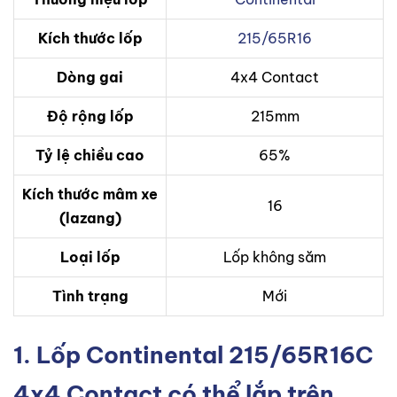
Kích thước lốp
215/65R16
Dòng gai
4x4 Contact
Độ rộng lốp
215mm
Tỷ lệ chiều cao
65%
Kích thước mâm xe
16
(lazang)
Loại lốp
Lốp không săm
Tình trạng
Mới
1. Lốp Continental 215/65R16C
4x4 Contact có thể lắp trên