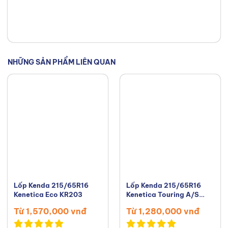
và khả năng tư vấn tận tâm của
tôi. Mục tiêu của tôi là giúp bạn
tìm được loại lốp hoàn hảo, đáp
ứng chính xác nhu cầu và ngân
NHỮNG SẢN PHẨM LIÊN QUAN
sách của bạn. Kết nối với tôi trên
Facebook
,
TikTok
,
Youtube
,
Lốp Kenda 215/65R16
Lốp Kenda 215/65R16
Kenetica Eco KR203
Kenetica Touring A/S
KR217
Từ 1,570,000 vnđ
Từ 1,280,000 vnđ