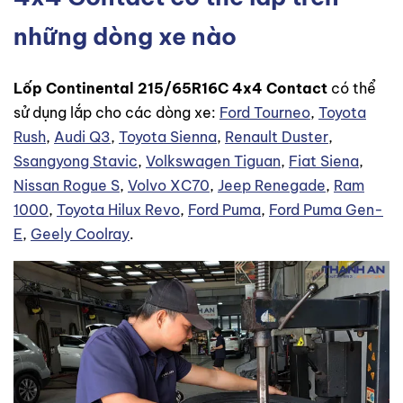
những dòng xe nào
Lốp Continental 215/65R16C 4x4 Contact
có thể
sử dụng lắp cho các dòng xe:
Ford Tourneo
,
Toyota
Rush
,
Audi Q3
,
Toyota Sienna
,
Renault Duster
,
Ssangyong Stavic
,
Volkswagen Tiguan
,
Fiat Siena
,
Nissan Rogue S
,
Volvo XC70
,
Jeep Renegade
,
Ram
1000
,
Toyota Hilux Revo
,
Ford Puma
,
Ford Puma Gen-
E
,
Geely Coolray
.