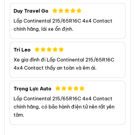
từ đó cải thiện hiệu suất và an
toàn khi vận hành xe. Chuyên
Duy Travel Go
môn của tôi tập trung vào việc
Lốp Continental 215/65R16C 4x4 Contact
phân tích và giải thích các yếu tố
chính hãng, lái xe ổn định.
quan trọng của lốp xe, bao gồm
hợp chất, kiểu gai, chỉ số tốc độ
Trí Leo
và áp suất lốp, để đảm bảo hiệu
suất tối ưu cho từng điều kiện lái
Xe gia đình đi Lốp Continental 215/65R16C
xe và loại xe cụ thể. Tôi là một
4x4 Contact thấy an toàn và êm ái.
chuyên gia ô tô được chứng nhận
và là thành viên của Hiệp hội Lốp
Trọng Lực Auto
xe ô tô Việt Nam, luôn cập nhật
Lốp Continental 215/65R16C 4x4 Contact
những kiến thức và công nghệ
chính hãng, có bảo hành điện tử nên rất yên
mới nhất trong ngành. Khách
tâm.
hàng thường xuyên khen ngợi khả
năng giải thích thông tin phức
tạp về lốp xe một cách dễ hiểu