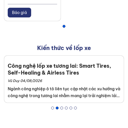
Báo giá
Kiến thức về lốp xe
Công nghệ lốp xe tương lai: Smart Tires,
Self-Healing & Airless Tires
Vũ Duy 04/08/2026
Ngành công nghiệp ô tô liên tục cập nhật các xu hướng và
công nghệ trong tương lai nhằm mang lại trải nghiệm lái
xe an toàn tuyệt đối. Khách hàng dễ dàng tìm thấy những
dòng sản phẩm tích hợp kỹ thuật cao tại hệ thống của
Thanh An Autocare
. Sự am hiểu tường tận về lốp xe thông
minh, lốp tự phục hồi và lốp không hơi giúp chủ xe tối ưu