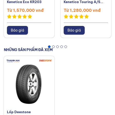
Kenetica Eco KR203
Kenetica Touring A/S
KR217
Từ 1,570,000 vnđ
Từ 1,280,000 vnđ
Báo giá
Báo giá
NHỮNG SẢN PHẨM ĐÃ XEM
Lốp Deestone