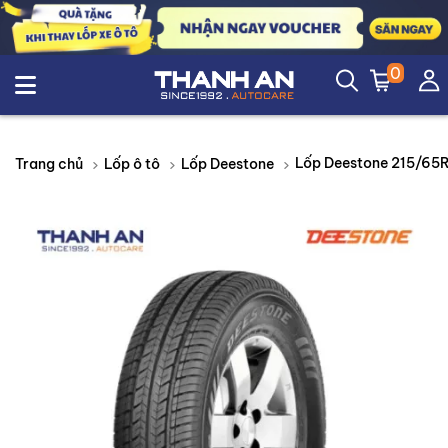
0
Trang chủ
Lốp ô tô
Lốp Deestone