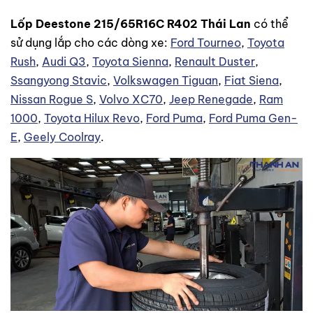
Lốp Deestone 215/65R16C R402 Thái Lan
có thể
sử dụng lắp cho các dòng xe:
Ford Tourneo
,
Toyota
Rush
,
Audi Q3
,
Toyota Sienna
,
Renault Duster
,
Ssangyong Stavic
,
Volkswagen Tiguan
,
Fiat Siena
,
Nissan Rogue S
,
Volvo XC70
,
Jeep Renegade
,
Ram
1000
,
Toyota Hilux Revo
,
Ford Puma
,
Ford Puma Gen-
E
,
Geely Coolray
.