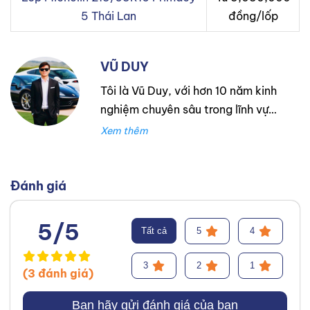
5 Thái Lan
đồng/lốp
VŨ DUY
Tôi là Vũ Duy, với hơn 10 năm kinh
nghiệm chuyên sâu trong lĩnh vực
lốp xe. Trong suốt thời gian đó,
tôi đã làm việc tại Thanh An
Autocare với tư cách là kỹ thuật
viên lốp xe, chuyên lắp ráp và
Đánh giá
cân bằng lốp hiệu suất cao.
Trước đó, tôi đã tích lũy kinh
5/5
Tất cả
5
4
nghiệm tại hãng Mercedes với vai
trò kỹ sư Công Nghệ Ô Tô. Tôi tự
3
2
1
(3 đánh giá)
hào đã tư vấn thành công cho
hơn 3000+ khách hàng, giúp họ
Bạn hãy gửi đánh giá của bạn