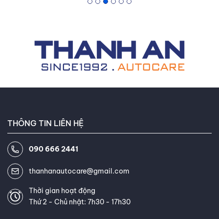
dòng sản phẩm tích hợp kỹ thuật cao tại hệ thống của
Thanh An Autocare
. Sự am hiểu tường tận về lốp xe thông
minh, lốp tự phục hồi và lốp không hơi giúp chủ xe tối ưu
ngân sách bảo dưỡng dài hạn.
THÔNG TIN LIÊN HỆ
090 666 2441
thanhanautocare@gmail.com
Thời gian hoạt động
Thứ 2 - Chủ nhật: 7h30 - 17h30