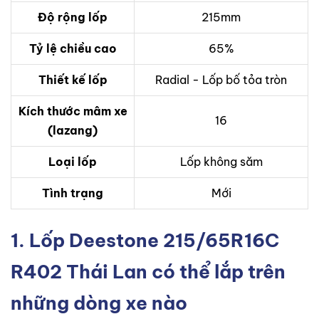
Độ rộng lốp
215mm
Tỷ lệ chiều cao
65%
Thiết kế lốp
Radial - Lốp bố tỏa tròn
Kích thước mâm xe
16
(lazang)
Loại lốp
Lốp không săm
Tình trạng
Mới
1. Lốp Deestone 215/65R16C
R402 Thái Lan có thể lắp trên
những dòng xe nào