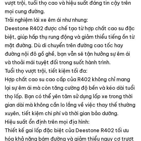
vượt trội, tuổi thọ cao và hiệu suất đáng tin cậy trên
mọi cung đường.
Trải nghiệm lái xe êm ái như nhung:
Deestone R402 được chế tạo từ hợp chất cao su đặc
biệt, giúp hấp thụ rung động và giảm thiểu tiếng ồn từ
mặt đường. Dù di chuyển trên đường cao tốc hay
đường nội đô gồ ghề, bạn vẫn sẽ tận hưởng sự êm ái
và thoải mái tuyệt đối trong suốt hành trình.
Tuổi thọ vượt trội, tiết kiệm tối đa:
Hợp chất cao su cao cấp của R402 không chỉ mang
lại sự êm ái mà còn tăng cường độ bền và kéo dài tuổi
thọ lốp. Bạn có thể yên tâm sử dụng lốp xe trong thời
gian dài mà không cần lo lắng về việc thay thế thường
xuyên, tiết kiệm chi phí và thời gian bảo dưỡng.
Hiệu suất ổn định trên mọi địa hình:
Thiết kế gai lốp đặc biệt của Deestone R402 tối ưu
hóa khả năng bám đường và giảm thiểu nguy cơ trượt