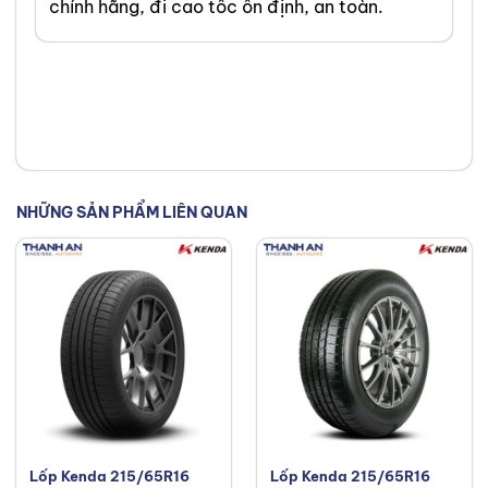
chính hãng, đi cao tốc ổn định, an toàn.
tạp về lốp xe một cách dễ hiểu
và khả năng tư vấn tận tâm của
tôi. Mục tiêu của tôi là giúp bạn
tìm được loại lốp hoàn hảo, đáp
ứng chính xác nhu cầu và ngân
sách của bạn. Kết nối với tôi trên
Facebook
,
TikTok
,
Youtube
,
NHỮNG SẢN PHẨM LIÊN QUAN
Lốp Kenda 215/65R16
Lốp Kenda 215/65R16