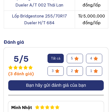
Dueler A/T 002 Thái Lan
đồng/lốp
Lốp Bridgestone 255/70R17
Từ 5,000,000
Dueler H/T 684
đồng/lốp
Đánh giá
5/5
Tất cả
5
4
3
2
1
(3 đánh giá)
Bạn hãy gửi đánh giá của bạn
Minh Nhật