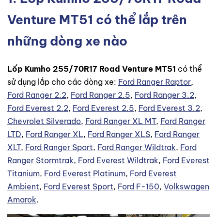
Venture MT51 có thể lắp trên
những dòng xe nào
Lốp Kumho 255/70R17 Road Venture MT51
có thể
sử dụng lắp cho các dòng xe:
Ford Ranger Raptor
,
Ford Ranger 2.2
,
Ford Ranger 2.5
,
Ford Ranger 3.2
,
Ford Everest 2.2
,
Ford Everest 2.5
,
Ford Everest 3.2
,
Chevrolet Silverado
,
Ford Ranger XL MT
,
Ford Ranger
LTD
,
Ford Ranger XL
,
Ford Ranger XLS
,
Ford Ranger
XLT
,
Ford Ranger Sport
,
Ford Ranger Wildtrak
,
Ford
Ranger Stormtrak
,
Ford Everest Wildtrak
,
Ford Everest
Titanium
,
Ford Everest Platinum
,
Ford Everest
Ambient
,
Ford Everest Sport
,
Ford F-150
,
Volkswagen
Amarok
.