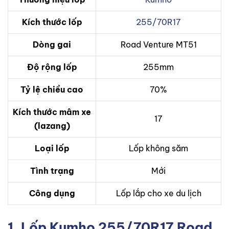
Kích thước lốp
255/70R17
Dòng gai
Road Venture MT51
Độ rộng lốp
255mm
Tỷ lệ chiều cao
70%
Kích thước mâm xe
17
(lazang)
Loại lốp
Lốp không săm
Tình trạng
Mới
Công dụng
Lốp lắp cho xe du lịch
1. Lốp Kumho 255/70R17 Road