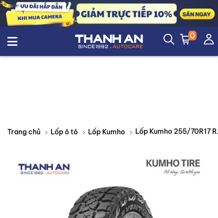
0
Lốp Kumho 2
Trang chủ
Lốp ô tô
Lốp Kumho