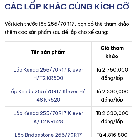
CÁC LỐP KHÁC CÙNG KÍCH CỠ
Với kích thước lốp 255/70R17, bạn có thể tham khảo
thêm các sản phẩm sau để lắp cho xế cưng:
Giá tham
Tên sản phẩm
khảo
Lốp Kenda 255/70R17 Klever
Từ 2,750,000
H/T2 KR600
đồng/lốp
Lốp Kenda 255/70R17 Klever H/T
Từ 2,330,000
4S KR620
đồng/lốp
Lốp Kenda 255/70R17 Klever
Từ 2,330,000
A/T2 KR628
đồng/lốp
Lốp Bridgestone 255/70R17
Từ 4,816,800