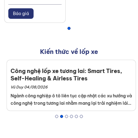
Báo giá
Kiến thức về lốp xe
Công nghệ lốp xe tương lai: Smart Tires,
Self-Healing & Airless Tires
Vũ Duy 04/08/2026
Ngành công nghiệp ô tô liên tục cập nhật các xu hướng và
công nghệ trong tương lai nhằm mang lại trải nghiệm lái
xe an toàn tuyệt đối. Khách hàng dễ dàng tìm thấy những
dòng sản phẩm tích hợp kỹ thuật cao tại hệ thống của
Thanh An Autocare
. Sự am hiểu tường tận về lốp xe thông
minh, lốp tự phục hồi và lốp không hơi giúp chủ xe tối ưu