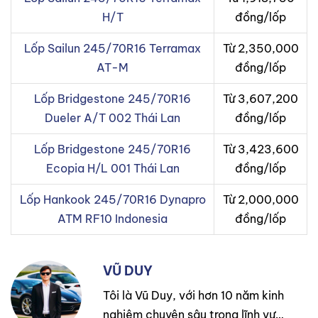
H/T
đồng/lốp
Lốp Sailun 245/70R16 Terramax
Từ 2,350,000
AT-M
đồng/lốp
Lốp Bridgestone 245/70R16
Từ 3,607,200
Dueler A/T 002 Thái Lan
đồng/lốp
Lốp Bridgestone 245/70R16
Từ 3,423,600
Ecopia H/L 001 Thái Lan
đồng/lốp
Lốp Hankook 245/70R16 Dynapro
Từ 2,000,000
ATM RF10 Indonesia
đồng/lốp
VŨ DUY
Tôi là Vũ Duy, với hơn 10 năm kinh
nghiệm chuyên sâu trong lĩnh vực