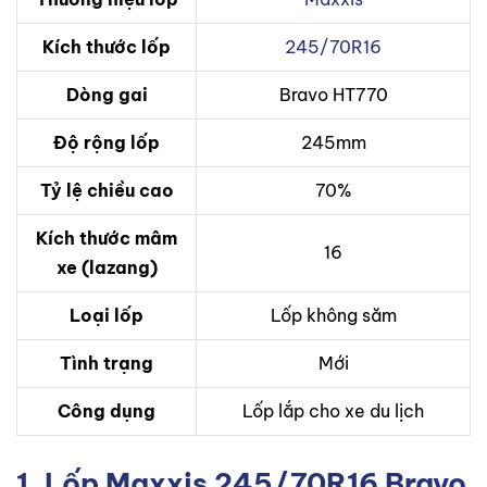
Kích thước lốp
245/70R16
Dòng gai
Bravo HT770
Độ rộng lốp
245mm
Tỷ lệ chiều cao
70%
Kích thước mâm
16
xe (lazang)
Loại lốp
Lốp không săm
Tình trạng
Mới
Công dụng
Lốp lắp cho xe du lịch
1. Lốp Maxxis 245/70R16 Bravo