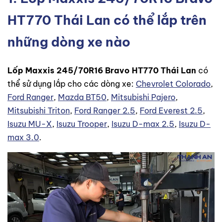
HT770 Thái Lan có thể lắp trên
những dòng xe nào
Lốp Maxxis 245/70R16 Bravo HT770 Thái Lan
có
thể sử dụng lắp cho các dòng xe:
Chevrolet Colorado
,
Ford Ranger
,
Mazda BT50
,
Mitsubishi Pajero
,
Mitsubishi Triton
,
Ford Ranger 2.5
,
Ford Everest 2.5
,
Isuzu MU-X
,
Isuzu Trooper
,
Isuzu D-max 2.5
,
Isuzu D-
max 3.0
.