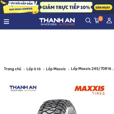
0
Lốp Maxxis 245/70R16 Bravo H
Trang chủ
Lốp ô tô
Lốp Maxxis