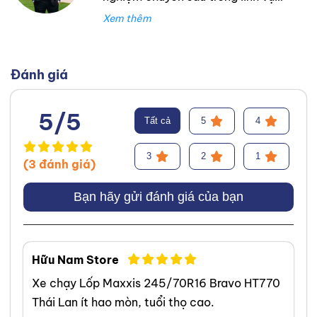
lốp xe. Trong suốt thời gian đó,
tôi đã làm việc tại Thanh An
Autocare với tư cách là kỹ thuật
viên lốp xe, chuyên lắp ráp và
Đánh giá
cân bằng lốp hiệu suất cao.
Trước đó, tôi đã tích lũy kinh
5/5
Tất cả
5
4
nghiệm tại hãng Mercedes với vai
trò kỹ sư Công Nghệ Ô Tô. Tôi tự
3
2
1
(3 đánh giá)
hào đã tư vấn thành công cho
hơn 3000+ khách hàng, giúp họ
Bạn hãy gửi đánh giá của bạn
lựa chọn được loại lốp phù hợp,
từ đó cải thiện hiệu suất và an
toàn khi vận hành xe. Chuyên
Hữu Nam Store
môn của tôi tập trung vào việc
Xe chạy Lốp Maxxis 245/70R16 Bravo HT770
phân tích và giải thích các yếu tố
Thái Lan ít hao mòn, tuổi thọ cao.
quan trọng của lốp xe, bao gồm