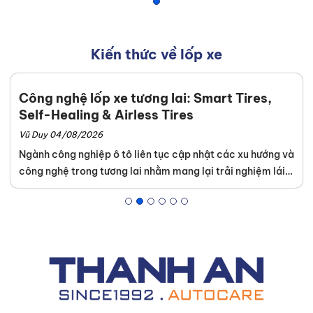
Kiến thức về lốp xe
Công nghệ lốp xe tương lai: Smart Tires,
Self-Healing & Airless Tires
Vũ Duy 04/08/2026
Ngành công nghiệp ô tô liên tục cập nhật các xu hướng và
công nghệ trong tương lai nhằm mang lại trải nghiệm lái
xe an toàn tuyệt đối. Khách hàng dễ dàng tìm thấy những
dòng sản phẩm tích hợp kỹ thuật cao tại hệ thống của
Thanh An Autocare
. Sự am hiểu tường tận về lốp xe thông
minh, lốp tự phục hồi và lốp không hơi giúp chủ xe tối ưu
ngân sách bảo dưỡng dài hạn.