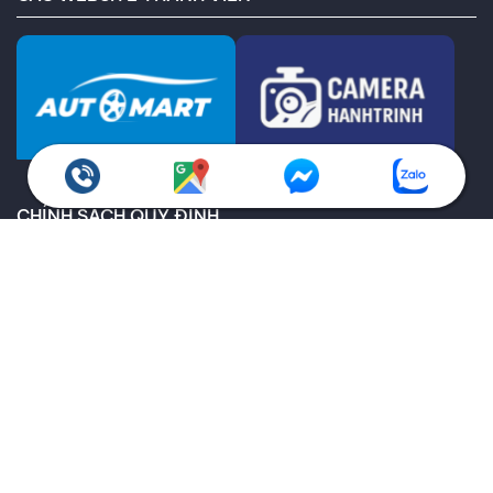
CHÍNH SÁCH QUY ĐỊNH
Chính sách bảo hành
Giao hàng toàn quốc
Chính sách kiểm hàng
Chính sách hoàn trả
Thông tin về vận chuyển và giao nhận
Thông tin về các phương thức thanh toán