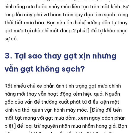
hình răng cưa hoặc nhảy múa liên tục trên mặt kính. Sự
rung lắc này phá vỡ hoàn toàn quỹ đạo làm sạch trong
thời tiết mưa bão. Bạn nên tìm hiểu[hướng dẫn tự thay
gạt mưa tại nhà chỉ mất đúng 2 phút] để tự khắc phục
sự cố.
3. Tại sao thay gạt xịn nhưng
vẫn gạt không sạch?
Rất nhiều chủ xe phản ánh tình trạng gạt mưa chính
hãng mới thay vẫn hoạt động kém hiệu quả. Nguồn
gốc của vấn đề thường xuất phát từ điều kiện mặt
kính và thói quen vận hành máy móc. [Đừng để tiền
mất tật mang với gạt mưa dỏm, xem ngay cách phân
biệt] để loại trừ nguyên nhân mua nhầm hàng giả. Bạn