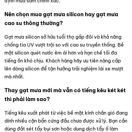
định mua sắm chính xác.
Nên chọn mua gạt mưa silicon hay gạt mưa
cao su thông thường?
Gạt mưa silicon sở hữu tuổi thọ gấp đôi và khả năng
chống tia UV vượt trội so với cao su truyền thống. Bề
mặt silicon quét nước êm ái hơn và hạn chế tối đa
tiếng ồn khó chịu. Khách hàng hãy ưu tiên nâng cấp
lên dòng silicon để tận hưởng trải nghiệm lái xe mượt
mà nhất.
Thay gạt mưa mới mà vẫn có tiếng kêu két két
thì phải làm sao?
Tiếng kêu xuất phát từ việc bề mặt kính chắn gió đang
dính nhiều cặn bẩn cứng đầu chưa được xử lý. Bạn cần
dùng đất sét tẩy bụi sơn hoặc dung dịch tẩy ố làm