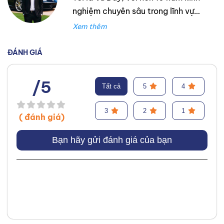
nghiệm chuyên sâu trong lĩnh vực
lốp xe. Trong suốt thời gian đó,
tôi đã làm việc tại Thanh An
Autocare với tư cách là kỹ thuật
ĐÁNH GIÁ
viên lốp xe, chuyên lắp ráp và
cân bằng lốp hiệu suất cao.
/5
Tất cả
5
4
Trước đó, tôi đã tích lũy kinh
nghiệm tại hãng Mercedes với vai
3
2
1
( đánh giá)
trò kỹ sư Công Nghệ Ô Tô. Tôi tự
hào đã tư vấn thành công cho
Bạn hãy gửi đánh giá của bạn
hơn 3000+ khách hàng, giúp họ
lựa chọn được loại lốp phù hợp,
từ đó cải thiện hiệu suất và an
toàn khi vận hành xe. Chuyên
môn của tôi tập trung vào việc
phân tích và giải thích các yếu tố