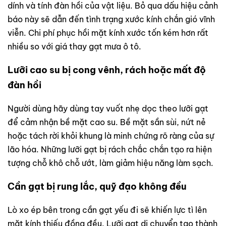
dính và tính đàn hồi của vật liệu. Bỏ qua dấu hiệu cảnh
báo này sẽ dẫn đến tình trạng xước kính chắn gió vĩnh
viễn. Chi phí phục hồi mặt kính xước tốn kém hơn rất
nhiều so với giá thay gạt mưa ô tô.
Lưỡi cao su bị cong vênh, rách hoặc mất độ
đàn hồi
Người dùng hãy dùng tay vuốt nhẹ dọc theo lưỡi gạt
để cảm nhận bề mặt cao su. Bề mặt sần sùi, nứt nẻ
hoặc tách rời khỏi khung là minh chứng rõ ràng của sự
lão hóa. Những lưỡi gạt bị rách chắc chắn tạo ra hiện
tượng chỗ khô chỗ ướt, làm giảm hiệu năng làm sạch.
Cần gạt bị rung lắc, quỹ đạo không đều
Lò xo ép bên trong cần gạt yếu đi sẽ khiến lực tì lên
mặt kính thiếu đồng đều. Lưỡi gạt di chuyển tạo thành