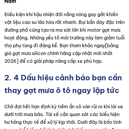
Nam
Điều kiện khí hậu nhiệt đới nắng nóng gay gắt khiến
vật liệu cao su lão hóa rất nhanh. Bụi bẩn dày đặc trên
đường phố cũng tạo ra ma sát lớn khi motor gạt mưa
hoạt động. Những yếu tố môi trường này làm giảm tuổi
thọ phụ tùng đi đáng kể. Bạn tham khảo ngay[bảng
giá gạt mưa silicon chính hãng cập nhật mới nhất
2026] để có giải pháp nâng cấp xe phù hợp.
2. 4 Dấu hiệu cảnh báo bạn cần
thay gạt mưa ô tô ngay lập tức
Chờ đợi hết hạn định kỳ tiềm ẩn vô vàn rủi ro khi lái xe
dưới trời mưa bão. Tài xế cần quan sát các biểu hiện
hư hỏng thực tế để xử lý kịp thời. Dưới đây là bốn tình