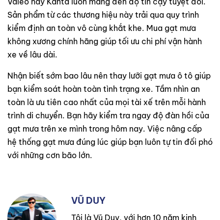
Valeo hay Kanta luôn mang đến độ tin cậy tuyệt đối.
Sản phẩm từ các thương hiệu này trải qua quy trình
kiểm định an toàn vô cùng khắt khe. Mua gạt mưa
không xương chính hãng giúp tối ưu chi phí vận hành
xe về lâu dài.
Nhận biết sớm bao lâu nên thay lưỡi gạt mưa ô tô giúp
bạn kiểm soát hoàn toàn tình trạng xe. Tầm nhìn an
toàn là ưu tiên cao nhất của mọi tài xế trên mỗi hành
trình di chuyển. Bạn hãy kiểm tra ngay độ đàn hồi của
gạt mưa trên xe mình trong hôm nay. Việc nâng cấp
hệ thống gạt mưa đúng lúc giúp bạn luôn tự tin đối phó
với những cơn bão lớn.
VŨ DUY
Tôi là Vũ Duy, với hơn 10 năm kinh