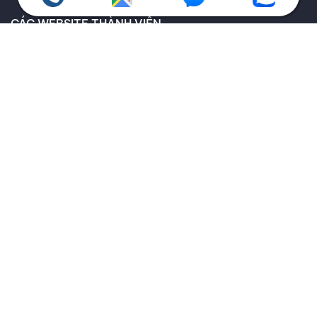
CÁC WEBSITE THÀNH VIÊN
CHÍNH SÁCH QUY ĐỊNH
Chính sách bảo hành
Giao hàng toàn quốc
Chính sách kiểm hàng
Chính sách hoàn trả
Thông tin về vận chuyển và giao nhận