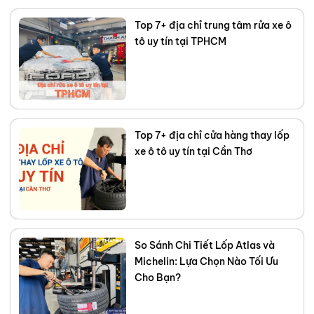
sách của bạn. Kết nối với tôi trên
Top 7+ địa chỉ trung tâm rửa xe ô
Facebook
,
TikTok
,
Youtube
,
tô uy tín tại TPHCM
Top 7+ địa chỉ cửa hàng thay lốp
xe ô tô uy tín tại Cần Thơ
So Sánh Chi Tiết Lốp Atlas và
Michelin: Lựa Chọn Nào Tối Ưu
Cho Bạn?