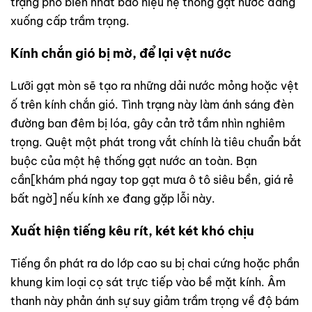
trạng phổ biến nhất báo hiệu hệ thống gạt nước đang
xuống cấp trầm trọng.
Kính chắn gió bị mờ, để lại vệt nước
Lưỡi gạt mòn sẽ tạo ra những dải nước mỏng hoặc vệt
ố trên kính chắn gió. Tình trạng này làm ánh sáng đèn
đường ban đêm bị lóa, gây cản trở tầm nhìn nghiêm
trọng. Quệt một phát trong vắt chính là tiêu chuẩn bắt
buộc của một hệ thống gạt nước an toàn. Bạn
cần[khám phá ngay top gạt mưa ô tô siêu bền, giá rẻ
bất ngờ] nếu kính xe đang gặp lỗi này.
Xuất hiện tiếng kêu rít, két két khó chịu
Tiếng ồn phát ra do lớp cao su bị chai cứng hoặc phần
khung kim loại cọ sát trực tiếp vào bề mặt kính. Âm
thanh này phản ánh sự suy giảm trầm trọng về độ bám