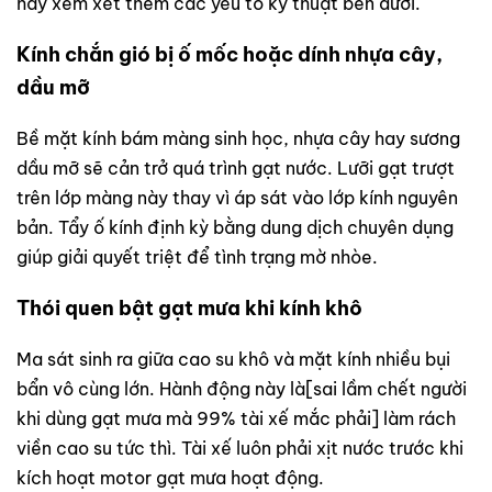
hãy xem xét thêm các yếu tố kỹ thuật bên dưới.
Kính chắn gió bị ố mốc hoặc dính nhựa cây,
dầu mỡ
Bề mặt kính bám màng sinh học, nhựa cây hay sương
dầu mỡ sẽ cản trở quá trình gạt nước. Lưỡi gạt trượt
trên lớp màng này thay vì áp sát vào lớp kính nguyên
bản. Tẩy ố kính định kỳ bằng dung dịch chuyên dụng
giúp giải quyết triệt để tình trạng mờ nhòe.
Thói quen bật gạt mưa khi kính khô
Ma sát sinh ra giữa cao su khô và mặt kính nhiều bụi
bẩn vô cùng lớn. Hành động này là[sai lầm chết người
khi dùng gạt mưa mà 99% tài xế mắc phải] làm rách
viền cao su tức thì. Tài xế luôn phải xịt nước trước khi
kích hoạt motor gạt mưa hoạt động.