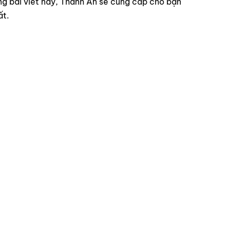
ng bài viết này, Thanh An sẽ cung cấp cho bạn
ất.