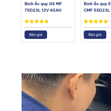
Bình ắc quy GS MF
Bình ắc quy 
75D23L 12V 65AH
CMF 55D23L 
Báo giá
Báo giá