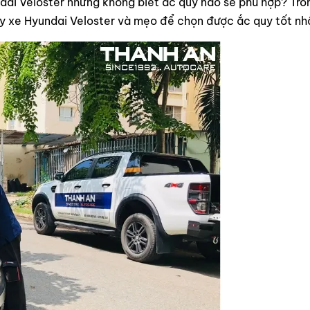
ai Veloster nhưng không biết ắc quy nào sẽ phù hợp? Tro
uy xe Hyundai Veloster và mẹo để chọn được ắc quy tốt nh