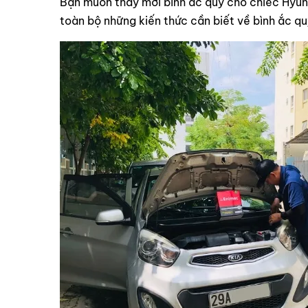
Bạn muốn thay mới bình ắc quy cho chiếc Hyund
toàn bộ những kiến thức cần biết về bình ắc q