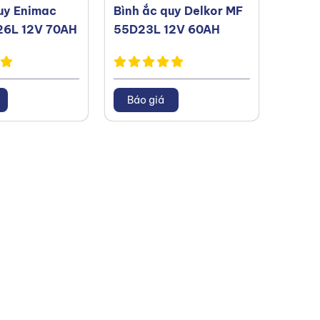
uy Enimac
Bình ắc quy Delkor MF
Bình 
6L 12V 70AH
55D23L 12V 60AH
35-6
65AH
Báo giá
Báo 