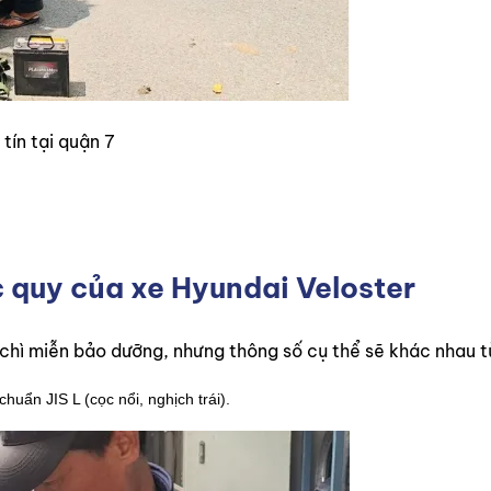
tín tại quận 7
c quy của xe Hyundai Veloster
 chì miễn bảo dưỡng, nhưng thông số cụ thể sẽ khác nhau t
uẩn JIS L (cọc nổi, nghịch trái).