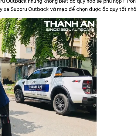
ru Outback nhưng không biết ắc quy nào sẽ phù hợp? Tron
quy xe Subaru Outback và mẹo để chọn được ắc quy tốt nhấ