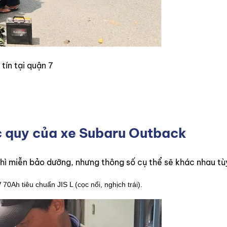
tín tại quận 7
ắc quy của xe Subaru Outback
chì miễn bảo dưỡng, nhưng thông số cụ thể sẽ khác nhau tù
0Ah tiêu chuẩn JIS L (cọc nổi, nghịch trái).