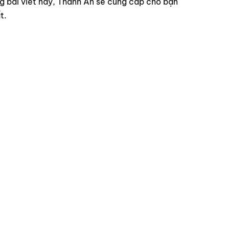
g bài viết này, Thanh An sẽ cung cấp cho bạn
t.