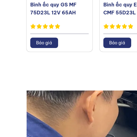
Bình ắc quy GS MF
Bình ắc quy 
75D23L 12V 65AH
CMF 55D23L 
Báo giá
Báo giá