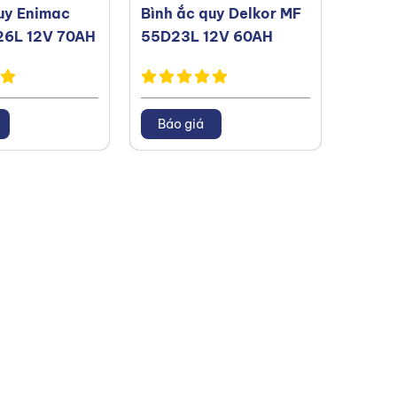
uy Enimac
Bình ắc quy Delkor MF
Bình 
6L 12V 70AH
55D23L 12V 60AH
35-6
65AH
Báo giá
Báo 