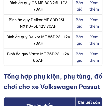
Bình ắc quy GS MF 80D26L 12V
Báo
Xem
70AH
giá
thêm
Bình ắc quy Delkor MF 80D26L-
Báo
Xem
NX110-5L 12V 70AH
giá
thêm
Bình ắc quy Delkor MF 85D23L 12V
Báo
Xem
70AH
giá
thêm
Bình ắc quy Varta MF 75D23L 12V
Báo
Xem
65AH
giá
thêm
Tổng hợp phụ kiện, phụ tùng, đồ
chơi cho xe Volkswagen Passat
Chi tiết sản
Tên sản phẩm