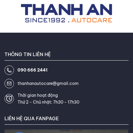
tích chi tiết các yếu tố kỹ thuật giúp quý khách tối ưu hóa
và áp suất lốp, để đảm bảo hiệu
thời gian sử dụng thiết bị này.
suất tối ưu cho từng điều kiện lái
xe và loại xe cụ thể. Tôi là một
chuyên gia ô tô được chứng nhận
và là thành viên của Hiệp hội Lốp
xe ô tô Việt Nam, luôn cập nhật
THÔNG TIN LIÊN HỆ
những kiến thức và công nghệ
mới nhất trong ngành. Khách
090 666 2441
hàng thường xuyên khen ngợi khả
năng giải thích thông tin phức
thanhanautocare@gmail.com
tạp về lốp xe một cách dễ hiểu
và khả năng tư vấn tận tâm của
Thời gian hoạt động
Thứ 2 - Chủ nhật: 7h30 - 17h30
tôi. Mục tiêu của tôi là giúp bạn
tìm được loại lốp hoàn hảo, đáp
LIÊN HỆ QUA FANPAGE
ứng chính xác nhu cầu và ngân
sách của bạn. Kết nối với tôi trên