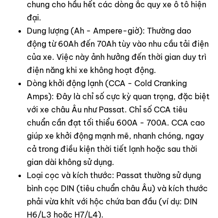
chung cho hầu hết các dòng ắc quy xe ô tô hiện
đại.
Dung lượng (Ah - Ampere-giờ): Thường dao
động từ 60Ah đến 70Ah tùy vào nhu cầu tải điện
của xe. Việc này ảnh hưởng đến thời gian duy trì
điện năng khi xe không hoạt động.
Dòng khởi động lạnh (CCA - Cold Cranking
Amps): Đây là chỉ số cực kỳ quan trọng, đặc biệt
với xe châu Âu như Passat. Chỉ số CCA tiêu
chuẩn cần đạt tối thiểu 600A - 700A. CCA cao
giúp xe khởi động mạnh mẽ, nhanh chóng, ngay
cả trong điều kiện thời tiết lạnh hoặc sau thời
gian dài không sử dụng.
Loại cọc và kích thước: Passat thường sử dụng
bình cọc DIN (tiêu chuẩn châu Âu) và kích thước
phải vừa khít với hộc chứa ban đầu (ví dụ: DIN
H6/L3 hoặc H7/L4).