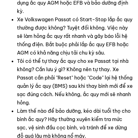
dụng ắc quy AGM hoặc EFB và bảo dưỡng định
kỳ.
Xe Volkswagen Passat có Start-Stop lắp ắc quy
thường được không? Tuyệt đối không. Việc này
sẽ làm hỏng ắc quy rất nhanh và gây báo lỗi hệ
thống điện. Bắt buộc phải lắp ắc quy EFB hoặc
AGM có khả năng chịu tải chu kỳ sâu.
Tôi có thể tự thay ắc quy cho xe Passat tại nhà
không? Cần lưu ý gì? Không nên tự thay. Xe
Passat cần phải "Reset" hoặc "Code" lại hệ thống
quản lý ắc quy (BMS) sau khi thay bình mới để xe
sạc đúng cách. Nếu không, ắc quy mới sẽ nhanh
hỏng.
Làm thế nào để bảo dưỡng, kéo dài tuổi thọ cho
bình ắc quy? Hãy thường xuyên kiểm tra mức
sạc, vệ sinh đầu cọc bình, và tránh để xe dừng
đỗ quá lâu mà không nổ máy.