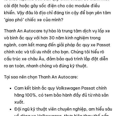
cài đặt hoặc gây sốc điện cho các module điều
khiển. Vậy đâu là địa chỉ đáng tin cậy để bạn yên tâm
"giao phó" chiếc xe của mình?
Thanh An Autocare tự hào là trung tâm dịch vụ lốp xe
và bình ắc quy với hơn 30 năm kinh nghiệm trong
ngành, cam kết mang đến giải pháp ắc quy xe Passat
chính xác và tối ưu nhất cho bạn. Chúng tôi hiểu rõ
cấu trúc xe châu Âu, đảm bảo quá trình lắp đặt diễn
ra an toàn, nhanh chóng và đúng kỹ thuật.
Tại sao nên chọn Thanh An Autocare:
Cam kết bình ắc quy Volkswagen Passat chính
hãng 100%, có tem bảo hành đầy đủ từ nhà sản
xuất.
Đội ngũ kỹ thuật viên chuyên nghiệp, am hiểu sâu
về dòng xe Volkswagen, thực hiện thay thế cẩn