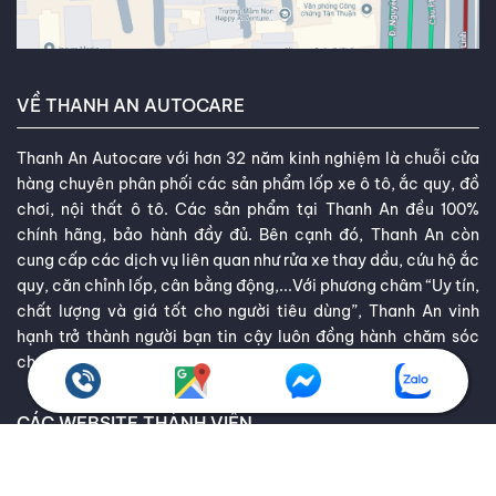
VỀ THANH AN AUTOCARE
Thanh An Autocare với hơn 32 năm kinh nghiệm là chuỗi cửa
hàng chuyên phân phối các sản phẩm lốp xe ô tô, ắc quy, đồ
chơi, nội thất ô tô. Các sản phẩm tại Thanh An đều 100%
chính hãng, bảo hành đầy đủ. Bên cạnh đó, Thanh An còn
cung cấp các dịch vụ liên quan như rửa xe thay dầu, cứu hộ ắc
quy, căn chỉnh lốp, cân bằng động,...Với phương châm “Uy tín,
chất lượng và giá tốt cho người tiêu dùng”, Thanh An vinh
hạnh trở thành người bạn tin cậy luôn đồng hành chăm sóc
cho ô tô của bạn.
CÁC WEBSITE THÀNH VIÊN