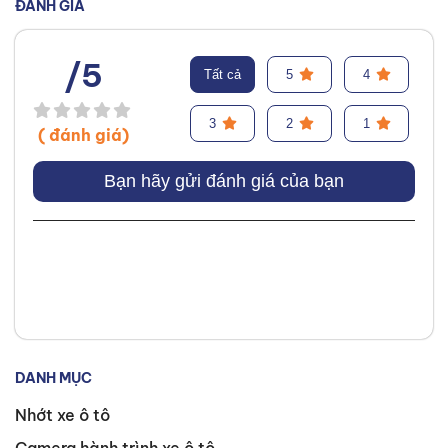
Autocare với tư cách là kỹ thuật
ĐÁNH GIÁ
viên lốp xe, chuyên lắp ráp và
cân bằng lốp hiệu suất cao.
/5
Tất cả
5
4
Trước đó, tôi đã tích lũy kinh
nghiệm tại hãng Mercedes với vai
3
2
1
( đánh giá)
trò kỹ sư Công Nghệ Ô Tô. Tôi tự
hào đã tư vấn thành công cho
Bạn hãy gửi đánh giá của bạn
hơn 3000+ khách hàng, giúp họ
lựa chọn được loại lốp phù hợp,
từ đó cải thiện hiệu suất và an
toàn khi vận hành xe. Chuyên
môn của tôi tập trung vào việc
phân tích và giải thích các yếu tố
quan trọng của lốp xe, bao gồm
DANH MỤC
hợp chất, kiểu gai, chỉ số tốc độ
và áp suất lốp, để đảm bảo hiệu
Nhớt xe ô tô
suất tối ưu cho từng điều kiện lái