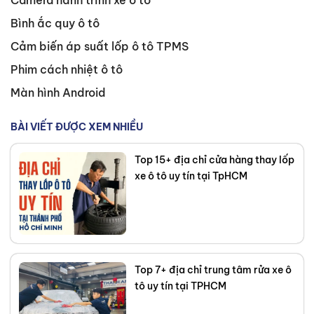
Camera hành trình xe ô tô
xe và loại xe cụ thể. Tôi là một
Bình ắc quy ô tô
chuyên gia ô tô được chứng nhận
Cảm biến áp suất lốp ô tô TPMS
và là thành viên của Hiệp hội Lốp
xe ô tô Việt Nam, luôn cập nhật
Phim cách nhiệt ô tô
những kiến thức và công nghệ
Màn hình Android
mới nhất trong ngành. Khách
hàng thường xuyên khen ngợi khả
BÀI VIẾT ĐƯỢC XEM NHIỀU
năng giải thích thông tin phức
Top 15+ địa chỉ cửa hàng thay lốp
tạp về lốp xe một cách dễ hiểu
xe ô tô uy tín tại TpHCM
và khả năng tư vấn tận tâm của
tôi. Mục tiêu của tôi là giúp bạn
tìm được loại lốp hoàn hảo, đáp
ứng chính xác nhu cầu và ngân
sách của bạn. Kết nối với tôi trên
Top 7+ địa chỉ trung tâm rửa xe ô
Facebook
,
TikTok
,
Youtube
,
tô uy tín tại TPHCM