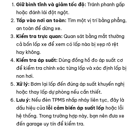
Giữ bình tĩnh và giảm tốc độ:
Tránh phanh gấp
hoặc đánh lái đột ngột.
Tấp vào nơi an toàn:
Tìm một vị trí bằng phẳng,
an toàn để dừng xe.
Kiểm tra trực quan:
Quan sát bằng mắt thường
cả bốn lốp xe để xem có lốp nào bị xẹp rõ rệt
hay không.
Kiểm tra áp suất:
Dùng đồng hồ đo áp suất cơ
để kiểm tra chính xác từng lốp và xác định lốp bị
non hơi.
Xử lý:
Bơm lại lốp đến đúng áp suất khuyến nghị
hoặc thay lốp dự phòng nếu cần thiết.
Lưu ý:
Nếu đèn TPMS nhấp nháy liên tục, đây là
dấu hiệu của
lỗi cảm biến áp suất lốp
hoặc lỗi
hệ thống. Trong trường hợp này, bạn nên đưa xe
đến garage uy tín để kiểm tra.