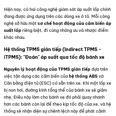
Hiện nay, có hai công nghệ giám sát áp suất lốp chính
đang được ứng dụng trên các dòng xe ô tô. Mỗi công
nghệ sở hữu một
cơ chế hoạt động của cảm biến áp
suất lốp
riêng biệt, đi cùng những ưu và nhược điểm
khác nhau.
Hệ thống TPMS gián tiếp (Indirect TPMS -
iTPMS): "Đoán" áp suất qua tốc độ bánh xe
Nguyên lý hoạt động của TPMS gián tiếp
dựa trên
việc tận dụng các cảm biến của
hệ thống ABS
và
Cân bằng điện tử (ESC) có sẵn trên xe. Khi một lốp xe
bị non hơi, đường kính tổng thể của bánh xe sẽ giảm
nhẹ. Điều này làm cho bánh xe đó phải quay nhanh
hơn các bánh còn lại để theo kịp tốc độ của xe, và hệ
thống sẽ nhận diện sự chênh lệch này để phát cảnh