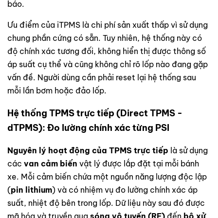
báo.
Ưu điểm của iTPMS là chi phí sản xuất thấp vì sử dụng
chung phần cứng có sẵn. Tuy nhiên, hệ thống này có
độ chính xác tương đối, không hiển thị được thông số
áp suất cụ thể và cũng không chỉ rõ lốp nào đang gặp
vấn đề. Người dùng cần phải reset lại hệ thống sau
mỗi lần bơm hoặc đảo lốp.
Hệ thống TPMS trực tiếp (Direct TPMS -
dTPMS): Đo lường chính xác từng PSI
Nguyên lý hoạt động của TPMS trực tiếp
là sử dụng
các
van cảm biến
vật lý được lắp đặt tại mỗi bánh
xe. Mỗi cảm biến chứa một nguồn năng lượng độc lập
(
pin lithium
) và có nhiệm vụ đo lường chính xác áp
suất, nhiệt độ bên trong lốp. Dữ liệu này sau đó được
mã hóa và truyền qua
sóng vô tuyến (RF)
đến
bộ xử