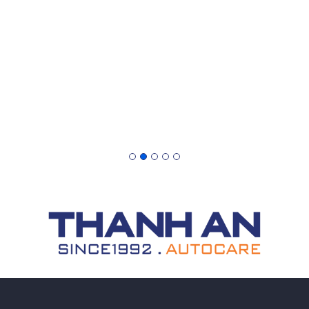
Gạt Mưa Bị Rách: Có Nên Dán Tạm Hay
Thay Mới Luôn?