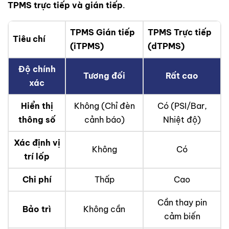
TPMS trực tiếp và gián tiếp
.
TPMS Gián tiếp
TPMS Trực tiếp
Tiêu chí
(iTPMS)
(dTPMS)
Độ chính
Tương đối
Rất cao
xác
Hiển thị
Không (Chỉ đèn
Có (PSI/Bar,
thông số
cảnh báo)
Nhiệt độ)
Xác định vị
Không
Có
trí lốp
Chi phí
Thấp
Cao
Cần thay pin
Bảo trì
Không cần
cảm biến