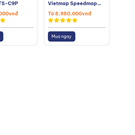
TS-C9P
Vietmap Speedmap
Vietm
M2
,000vnđ
Từ 8,980,000vnđ
Từ 3,
Mua ngay
Mua 