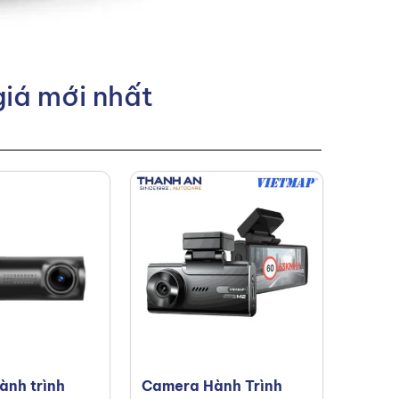
giá mới nhất
ành trình
Camera Hành Trình
Camer