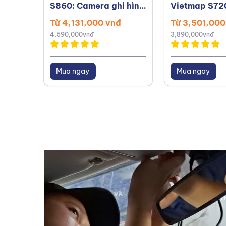
S860: Camera ghi hình
Vietmap S72
3K và cảnh báo giao
Từ 4,131,000 vnđ
Từ 3,501,000
thông
4,590,000vnđ
3,890,000vnđ
Mua ngay
Mua ngay