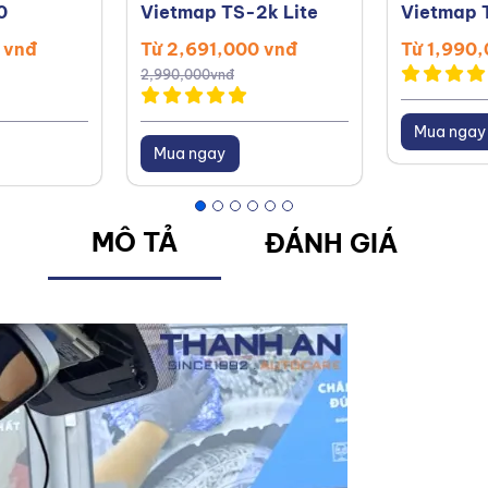
0
Vietmap TS-2k Lite
Vietmap 
 vnđ
Từ 2,691,000 vnđ
Từ 1,990
2,990,000vnđ
Mua ngay
Mua ngay
MÔ TẢ
ĐÁNH GIÁ