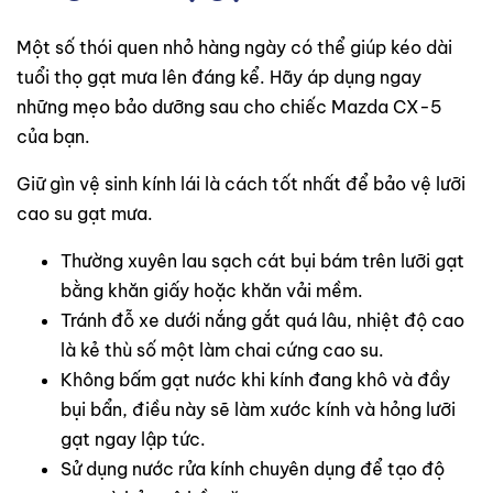
Một số thói quen nhỏ hàng ngày có thể giúp kéo dài
tuổi thọ gạt mưa lên đáng kể. Hãy áp dụng ngay
những mẹo bảo dưỡng sau cho chiếc Mazda CX-5
của bạn.
Giữ gìn vệ sinh kính lái là cách tốt nhất để bảo vệ lưỡi
cao su gạt mưa.
Thường xuyên lau sạch cát bụi bám trên lưỡi gạt
bằng khăn giấy hoặc khăn vải mềm.
Tránh đỗ xe dưới nắng gắt quá lâu, nhiệt độ cao
là kẻ thù số một làm chai cứng cao su.
Không bấm gạt nước khi kính đang khô và đầy
bụi bẩn, điều này sẽ làm xước kính và hỏng lưỡi
gạt ngay lập tức.
Sử dụng nước rửa kính chuyên dụng để tạo độ