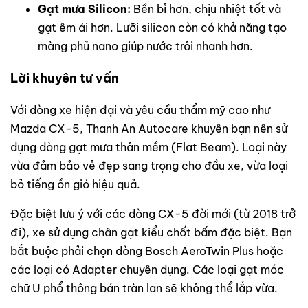
Gạt mưa Silicon:
Bền bỉ hơn, chịu nhiệt tốt và
gạt êm ái hơn. Lưỡi silicon còn có khả năng tạo
màng phủ nano giúp nước trôi nhanh hơn.
Lời khuyên tư vấn
Với dòng xe hiện đại và yêu cầu thẩm mỹ cao như
Mazda CX-5, Thanh An Autocare khuyên bạn nên sử
dụng dòng gạt mưa thân mềm (Flat Beam). Loại này
vừa đảm bảo vẻ đẹp sang trọng cho đầu xe, vừa loại
bỏ tiếng ồn gió hiệu quả.
Đặc biệt lưu ý với các dòng CX-5 đời mới (từ 2018 trở
đi), xe sử dụng chân gạt kiểu chốt bấm đặc biệt. Bạn
bắt buộc phải chọn dòng Bosch AeroTwin Plus hoặc
các loại có Adapter chuyên dụng. Các loại gạt móc
chữ U phổ thông bán tràn lan sẽ không thể lắp vừa.