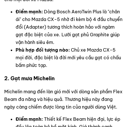
Điểm mạnh:
Dòng Bosch AeroTwin Plus là "chân
ái" cho Mazda CX-5 nhờ đi kèm bộ 4 đầu chuyển
đổi (Adapter) tương thích hoàn hảo với ngàm
gạt đặc biệt của xe. Lưỡi gạt phủ Graphite giúp
vận hành siêu êm.
Phù hợp đối tượng nào:
Chủ xe Mazda CX-5
mọi đời, đặc biệt là đời mới yêu cầu gạt có chấu
bấm phức tạp.
2. Gạt mưa Michelin
Michelin mang đến làn gió mới với dòng sản phẩm Flex
Beam đa năng và hiệu quả. Thương hiệu này đang
ngày càng chiếm được lòng tin của người dùng Việt.
Điểm mạnh:
Thiết kế Flex Beam hiện đại, lực ép
đều lên toàn bộ bề mặt kính. Giá thành cạnh