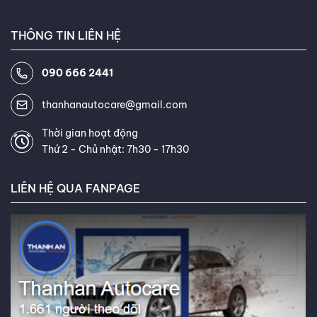
xe ô tô Việt Nam, luôn cập nhật
THÔNG TIN LIÊN HỆ
những kiến thức và công nghệ
mới nhất trong ngành. Khách
090 666 2441
hàng thường xuyên khen ngợi khả
năng giải thích thông tin phức
thanhanautocare@gmail.com
tạp về lốp xe một cách dễ hiểu
và khả năng tư vấn tận tâm của
Thời gian hoạt động
Thứ 2 - Chủ nhật: 7h30 - 17h30
tôi. Mục tiêu của tôi là giúp bạn
tìm được loại lốp hoàn hảo, đáp
LIÊN HỆ QUA FANPAGE
ứng chính xác nhu cầu và ngân
sách của bạn. Kết nối với tôi trên
Facebook
,
TikTok
,
Youtube
,