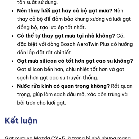
tần suất sử dụng.
Nên thay lưỡi gạt hay cả bộ gạt mưa?
Nên
thay cả bộ để đảm bảo khung xương và lưỡi gạt
đồng bộ, tạo lực ép tốt nhất.
Có thể tự thay gạt mưa tại nhà không?
Có,
đặc biệt với dòng Bosch AeroTwin Plus có hướng
dẫn lắp đặt rất chi tiết.
Gạt mưa silicon có tốt hơn gạt cao su không?
Gạt silicon bền hơn, chịu nhiệt tốt hơn và gạt
sạch hơn gạt cao su truyền thống.
Nước rửa kính có quan trọng không?
Rất quan
trọng, giúp làm sạch dầu mỡ, xác côn trùng và
bôi trơn cho lưỡi gạt.
Kết luận
Gạt mưa xe Mazda CX-5 là trang bị nhỏ nhưng mang