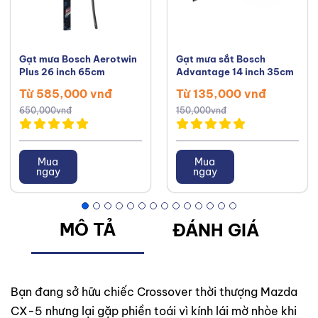
Gạt mưa Bosch Aerotwin
Gạt mưa sắt Bosch
Plus 26 inch 65cm
Advantage 14 inch 35cm
Từ 585,000 vnđ
Từ 135,000 vnđ
650,000vnđ
150,000vnđ
Mua
Mua
ngay
ngay
MÔ TẢ
ĐÁNH GIÁ
Bạn đang sở hữu chiếc Crossover thời thượng Mazda
CX-5 nhưng lại gặp phiền toái vì kính lái mờ nhòe khi