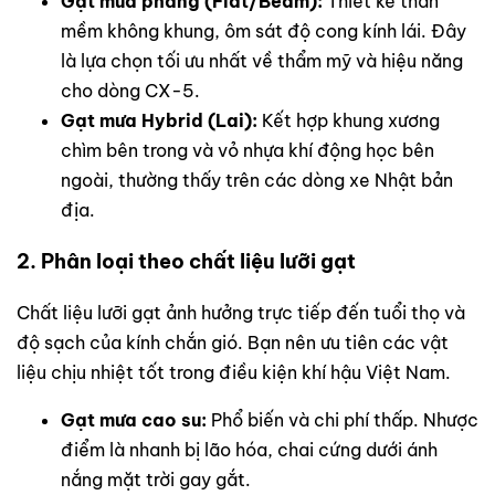
Gạt mưa phẳng (Flat/Beam):
Thiết kế thân
mềm không khung, ôm sát độ cong kính lái. Đây
là lựa chọn tối ưu nhất về thẩm mỹ và hiệu năng
cho dòng CX-5.
Gạt mưa Hybrid (Lai):
Kết hợp khung xương
chìm bên trong và vỏ nhựa khí động học bên
ngoài, thường thấy trên các dòng xe Nhật bản
địa.
2. Phân loại theo chất liệu lưỡi gạt
Chất liệu lưỡi gạt ảnh hưởng trực tiếp đến tuổi thọ và
độ sạch của kính chắn gió. Bạn nên ưu tiên các vật
liệu chịu nhiệt tốt trong điều kiện khí hậu Việt Nam.
Gạt mưa cao su:
Phổ biến và chi phí thấp. Nhược
điểm là nhanh bị lão hóa, chai cứng dưới ánh
nắng mặt trời gay gắt.