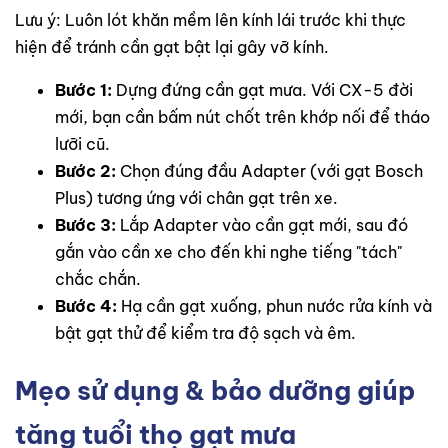
Lưu ý: Luôn lót khăn mềm lên kính lái trước khi thực
hiện để tránh cần gạt bật lại gây vỡ kính.
Bước 1:
Dựng đứng cần gạt mưa. Với CX-5 đời
mới, bạn cần bấm nút chốt trên khớp nối để tháo
lưỡi cũ.
Bước 2:
Chọn đúng đầu Adapter (với gạt Bosch
Plus) tương ứng với chân gạt trên xe.
Bước 3:
Lắp Adapter vào cần gạt mới, sau đó
gắn vào cần xe cho đến khi nghe tiếng "tách"
chắc chắn.
Bước 4:
Hạ cần gạt xuống, phun nước rửa kính và
bật gạt thử để kiểm tra độ sạch và êm.
Mẹo sử dụng & bảo dưỡng giúp
tăng tuổi thọ gạt mưa