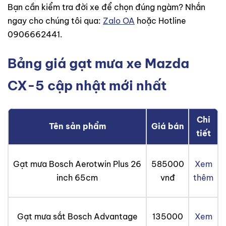
Bạn cần kiểm tra đời xe để chọn đúng ngàm? Nhắn
ngay cho chúng tôi qua:
Zalo OA
hoặc Hotline
0906662441.
Bảng giá gạt mưa xe Mazda
CX-5 cập nhật mới nhất
Chi
Tên sản phẩm
Giá bán
tiết
Gạt mưa Bosch Aerotwin Plus 26
585000
Xem
inch 65cm
vnđ
thêm
Gạt mưa sắt Bosch Advantage
135000
Xem