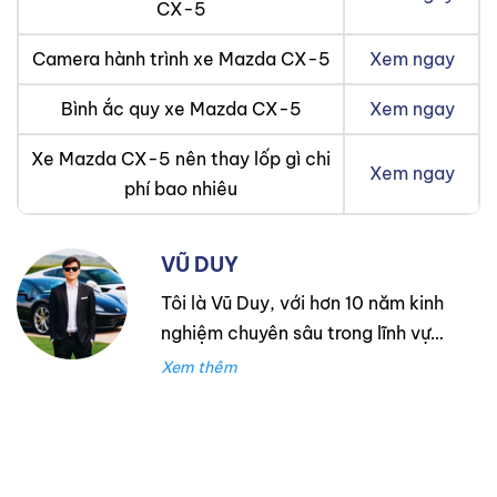
CX-5
Camera hành trình xe Mazda CX-5
Xem ngay
Bình ắc quy xe Mazda CX-5
Xem ngay
Xe Mazda CX-5 nên thay lốp gì chi
Xem ngay
phí bao nhiêu
VŨ DUY
Tôi là Vũ Duy, với hơn 10 năm kinh
nghiệm chuyên sâu trong lĩnh vực
lốp xe. Trong suốt thời gian đó,
tôi đã làm việc tại Thanh An
Autocare với tư cách là kỹ thuật
viên lốp xe, chuyên lắp ráp và
cân bằng lốp hiệu suất cao.