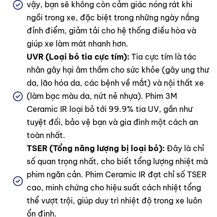
vậy, bạn sẽ không còn cảm giác nóng rát khi
ngồi trong xe, đặc biệt trong những ngày nắng
đỉnh điểm, giảm tải cho hệ thống điều hòa và
giúp xe làm mát nhanh hơn.
UVR (Loại bỏ tia cực tím):
Tia cực tím là tác
nhân gây hại âm thầm cho sức khỏe (gây ung thư
da, lão hóa da, các bệnh về mắt) và nội thất xe
(làm bạc màu da, nứt nẻ nhựa). Phim 3M
Ceramic IR loại bỏ tới 99.9% tia UV, gần như
tuyệt đối, bảo vệ bạn và gia đình một cách an
toàn nhất.
TSER (Tổng năng lượng bị loại bỏ):
Đây là chỉ
số quan trọng nhất, cho biết tổng lượng nhiệt mà
phim ngăn cản. Phim Ceramic IR đạt chỉ số TSER
cao, minh chứng cho hiệu suất cách nhiệt tổng
thể vượt trội, giúp duy trì nhiệt độ trong xe luôn
ổn định.