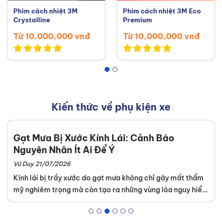
Phim cách nhiệt 3M
Phim cách nhiệt 3M Eco
Crystalline
Premium
Từ 10,000,000 vnđ
Từ 10,000,000 vnđ
Kiến thức về phụ kiện xe
Gạt Mưa Bị Xước Kính Lái: Cảnh Báo
Nguyên Nhân Ít Ai Để Ý
Vũ Duy 21/07/2026
Kính lái bị trầy xước do gạt mưa không chỉ gây mất thẩm
mỹ nghiêm trọng mà còn tạo ra những vùng lóa nguy hiểm
khi lái xe đối diện với ánh đèn ban đêm. Thanh An
Autocare nhận thấy rất nhiều chủ xe thường bỏ qua những