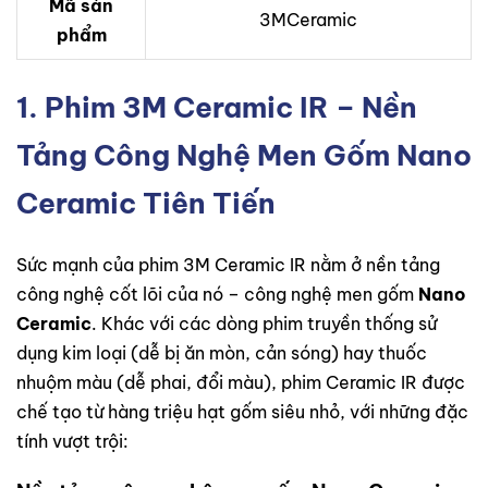
Mã sản
3MCeramic
phẩm
1. Phim 3M Ceramic IR – Nền
Tảng Công Nghệ Men Gốm Nano
Ceramic Tiên Tiến
Sức mạnh của phim 3M Ceramic IR nằm ở nền tảng
công nghệ cốt lõi của nó – công nghệ men gốm
Nano
Ceramic
. Khác với các dòng phim truyền thống sử
dụng kim loại (dễ bị ăn mòn, cản sóng) hay thuốc
nhuộm màu (dễ phai, đổi màu), phim Ceramic IR được
chế tạo từ hàng triệu hạt gốm siêu nhỏ, với những đặc
tính vượt trội: