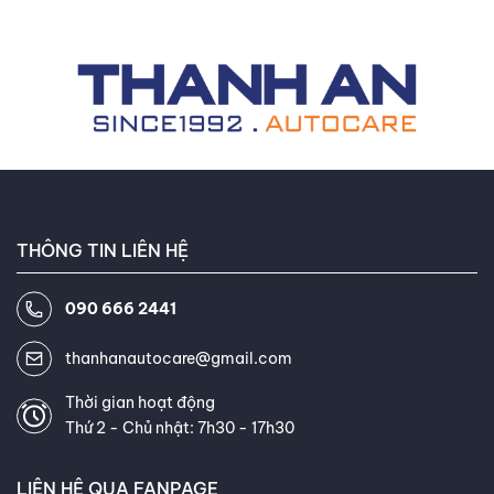
hư hỏng nhỏ ở lưỡi gạt, dẫn đến hậu quả là phải tốn hàng
triệu đồng để đánh bóng hoặc thay kính mới. Bài viết này
sẽ cung cấp kiến thức chuyên sâu giúp bạn nhận diện sớm
và xử lý triệt để tình trạng gạt mưa phá hủy bề mặt kính.
THÔNG TIN LIÊN HỆ
090 666 2441
thanhanautocare@gmail.com
Thời gian hoạt động
Thứ 2 - Chủ nhật: 7h30 - 17h30
LIÊN HỆ QUA FANPAGE