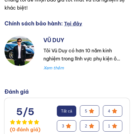
khác biệt!
Chính sách bảo hành:
Tại đây
VŨ DUY
Tôi Vũ Duy có hơn 10 năm kinh
nghiệm trong lĩnh vực phụ kiện ô
tô. Tôi là một người thực sự đam
mê mãnh liệt với nghề tư vấn lựa
chọn phụ tùng và phụ kiện cho xe
ô tô. Với mong muốn đem lại lựa
Đánh giá
chọn tốt nhất và phù hợp với
khách hàng.
Facebook
,
TikTok
,
5/5
Tất cả
5
4
Youtube
,
3
2
1
(0 đánh giá)