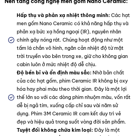
Nền tảng công nghệ men gốm Nano Ceramic:
Hấp thụ và phản xạ nhiệt thông minh:
Các hạt
men gốm Nano Ceramic có khả năng hấp thụ và
phản xạ bức xạ hồng ngoại (IR), nguyên nhân
chính gây nóng rát. Chúng hoạt động như một
tấm lá chắn vô hình, ngăn cản nhiệt độ từ mặt
trời truyền vào bên trong xe, giữ cho không gian
cabin luôn ở mức nhiệt độ dễ chịu.
Độ bền bỉ và ổn định màu sắc:
Nhờ bản chất
của các hạt gốm, phim Ceramic IR không bị oxy
hóa hay phai màu theo thời gian. Đây là một lợi
thế lớn so với các dòng phim nhuộm màu, vốn rất
dễ bị ngả tím, xuống cấp chỉ sau vài năm sử
dụng. Phim 3M Ceramic IR cam kết duy trì vẻ
đẹp và hiệu quả trong suốt vòng đời sản phẩm.
Tuyệt đối không chứa kim loại:
Đây là một