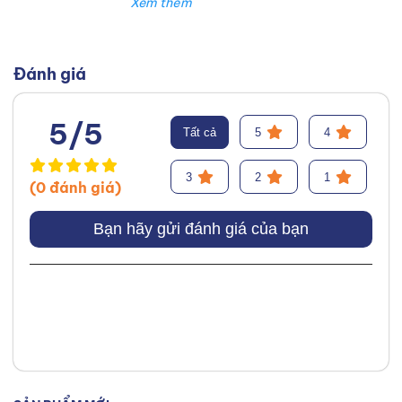
mê mãnh liệt với nghề tư vấn lựa
chọn phụ tùng và phụ kiện cho xe
ô tô. Với mong muốn đem lại lựa
Đánh giá
chọn tốt nhất và phù hợp với
khách hàng.
Facebook
,
TikTok
,
5/5
Tất cả
5
4
Youtube
,
3
2
1
(0 đánh giá)
Bạn hãy gửi đánh giá của bạn