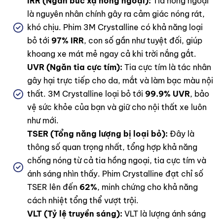
IRR (Ngăn bức xạ hồng ngoại):
Tia hồng ngoại
là nguyên nhân chính gây ra cảm giác nóng rát,
khó chịu. Phim 3M Crystalline có khả năng loại
bỏ tới
97% IRR
, con số gần như tuyệt đối, giúp
khoang xe mát mẻ ngay cả khi trời nắng gắt.
UVR (Ngăn tia cực tím):
Tia cực tím là tác nhân
gây hại trực tiếp cho da, mắt và làm bạc màu nội
thất. 3M Crystalline loại bỏ tới
99.9% UVR
, bảo
vệ sức khỏe của bạn và giữ cho nội thất xe luôn
như mới.
TSER (Tổng năng lượng bị loại bỏ):
Đây là
thông số quan trọng nhất, tổng hợp khả năng
chống nóng từ cả tia hồng ngoại, tia cực tím và
ánh sáng nhìn thấy. Phim Crystalline đạt chỉ số
TSER lên đến
62%
, minh chứng cho khả năng
cách nhiệt tổng thể vượt trội.
VLT (Tỷ lệ truyền sáng):
VLT là lượng ánh sáng