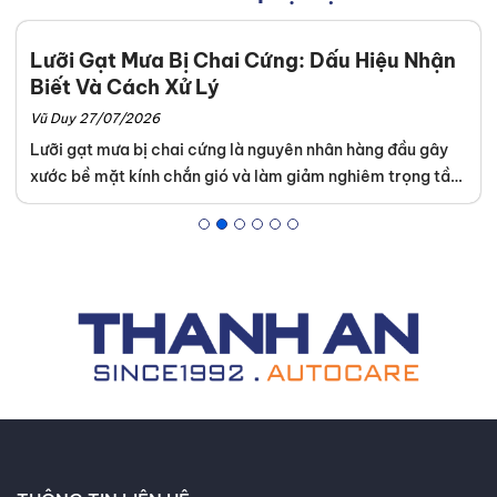
Lưỡi Gạt Mưa Bị Chai Cứng: Dấu Hiệu Nhận
Biết Và Cách Xử Lý
Vũ Duy 27/07/2026
Lưỡi gạt mưa bị chai cứng là nguyên nhân hàng đầu gây
xước bề mặt kính chắn gió và làm giảm nghiêm trọng tầm
nhìn khi di chuyển trong thời tiết xấu. Tình trạng này diễn
ra âm thầm nhưng để lại hậu quả lớn nếu chủ xe không
kiểm tra định kỳ. Để đảm bảo an toàn và tiết kiệm chi phí
thay kính lái về sau, Thanh An Autocare sẽ hướng dẫn bạn
cách xác định độ lão hóa của cao su và phương án xử lý
hiệu quả nhất.