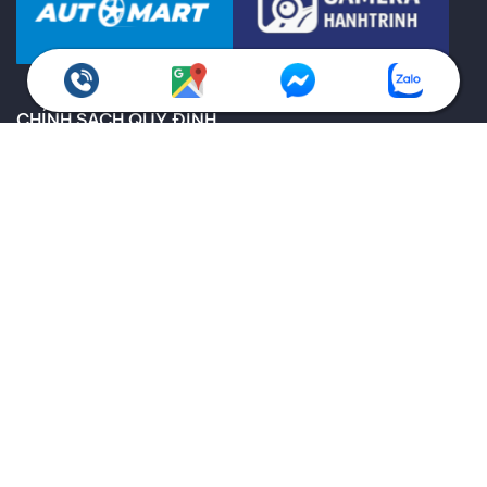
CHÍNH SÁCH QUY ĐỊNH
Chính sách bảo hành
Giao hàng toàn quốc
Chính sách kiểm hàng
Chính sách hoàn trả
Thông tin về vận chuyển và giao nhận
Thông tin về các phương thức thanh toán
Ưu đãi dành cho doanh nghiệp
THEO DÕI THANH AN QUA