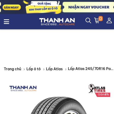
0
Lốp Atlas 245/70R16 Paraller 4x4 HP Thái Lan
Trang chủ
Lốp ô tô
Lốp Atlas
Giảm
8%