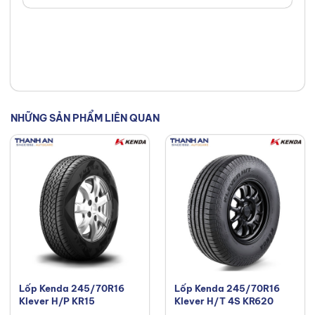
tạp về lốp xe một cách dễ hiểu
và khả năng tư vấn tận tâm của
tôi. Mục tiêu của tôi là giúp bạn
tìm được loại lốp hoàn hảo, đáp
ứng chính xác nhu cầu và ngân
sách của bạn. Kết nối với tôi trên
NHỮNG SẢN PHẨM LIÊN QUAN
Facebook
,
TikTok
,
Youtube
,
Lốp Kenda 245/70R16
Lốp Kenda 245/70R16
Klever H/P KR15
Klever H/T 4S KR620