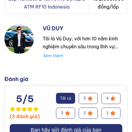
ATM RF10 Indonesia
đồng/lốp
VŨ DUY
Tôi là Vũ Duy, với hơn 10 năm kinh
nghiệm chuyên sâu trong lĩnh vực
lốp xe. Trong suốt thời gian đó,
tôi đã làm việc tại Thanh An
Autocare với tư cách là kỹ thuật
viên lốp xe, chuyên lắp ráp và
Đánh giá
cân bằng lốp hiệu suất cao.
Trước đó, tôi đã tích lũy kinh
5/5
Tất cả
5
4
nghiệm tại hãng Mercedes với vai
trò kỹ sư Công Nghệ Ô Tô. Tôi tự
3
2
1
(3 đánh giá)
hào đã tư vấn thành công cho
hơn 3000+ khách hàng, giúp họ
Bạn hãy gửi đánh giá của bạn