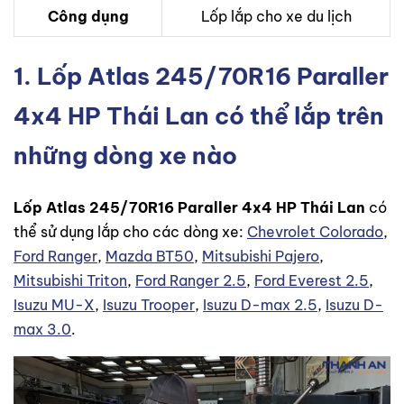
Công dụng
Lốp lắp cho xe du lịch
1. Lốp Atlas 245/70R16 Paraller
4x4 HP Thái Lan có thể lắp trên
những dòng xe nào
Lốp Atlas 245/70R16 Paraller 4x4 HP Thái Lan
có
thể sử dụng lắp cho các dòng xe:
Chevrolet Colorado
,
Ford Ranger
,
Mazda BT50
,
Mitsubishi Pajero
,
Mitsubishi Triton
,
Ford Ranger 2.5
,
Ford Everest 2.5
,
Isuzu MU-X
,
Isuzu Trooper
,
Isuzu D-max 2.5
,
Isuzu D-
max 3.0
.