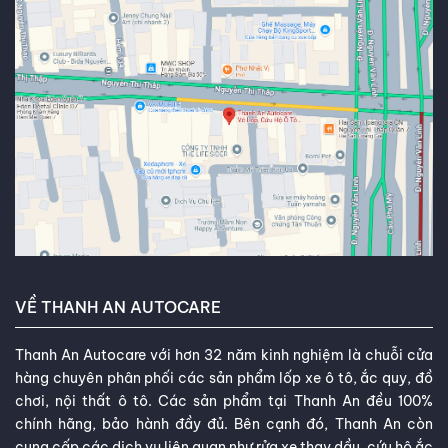
VỀ THANH AN AUTOCARE
Thanh An Autocare với hơn 32 năm kinh nghiệm là chuỗi cửa
hàng chuyên phân phối các sản phẩm lốp xe ô tô, ắc quy, đồ
chơi, nội thất ô tô. Các sản phẩm tại Thanh An đều 100%
chính hãng, bảo hành đầy đủ. Bên cạnh đó, Thanh An còn
cung cấp các dịch vụ liên quan như rửa xe thay dầu, cứu hộ ắc