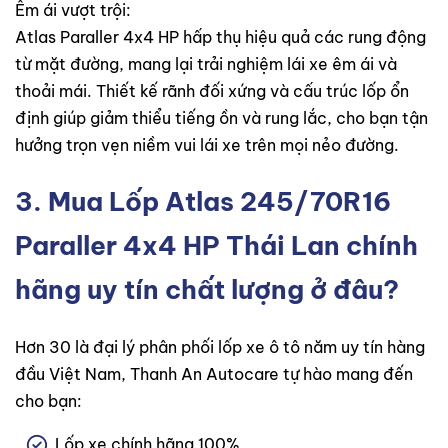
Êm ái vượt trội:
Atlas Paraller 4x4 HP hấp thụ hiệu quả các rung động
từ mặt đường, mang lại trải nghiệm lái xe êm ái và
thoải mái. Thiết kế rãnh đối xứng và cấu trúc lốp ổn
định giúp giảm thiểu tiếng ồn và rung lắc, cho bạn tận
hưởng trọn vẹn niềm vui lái xe trên mọi nẻo đường.
3. Mua
Lốp Atlas 245/70R16
Paraller 4x4 HP Thái Lan
chính
hãng uy tín chất lượng ở đâu?
Hơn 30 là đại lý phân phối lốp xe ô tô năm uy tín hàng
đầu Việt Nam, Thanh An Autocare tự hào mang đến
cho bạn:
Lốp xe chính hãng 100%