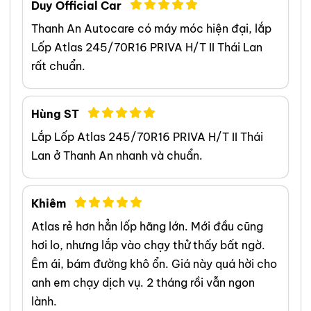
Duy Official Car
Thanh An Autocare có máy móc hiện đại, lắp
Lốp Atlas 245/70R16 PRIVA H/T II Thái Lan
rất chuẩn.
Hùng ST
Lắp Lốp Atlas 245/70R16 PRIVA H/T II Thái
Lan ở Thanh An nhanh và chuẩn.
Khiêm
Atlas rẻ hơn hẳn lốp hãng lớn. Mới đầu cũng
hơi lo, nhưng lắp vào chạy thử thấy bất ngờ.
Êm ái, bám đường khô ổn. Giá này quá hời cho
anh em chạy dịch vụ. 2 tháng rồi vẫn ngon
lành.