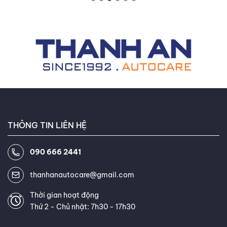
dòng sản phẩm tích hợp kỹ thuật cao tại hệ thống của
Thanh An Autocare
. Sự am hiểu tường tận về lốp xe thông
minh, lốp tự phục hồi và lốp không hơi giúp chủ xe tối ưu
ngân sách bảo dưỡng dài hạn.
THÔNG TIN LIÊN HỆ
090 666 2441
thanhanautocare@gmail.com
Thời gian hoạt động
Thứ 2 - Chủ nhật: 7h30 - 17h30