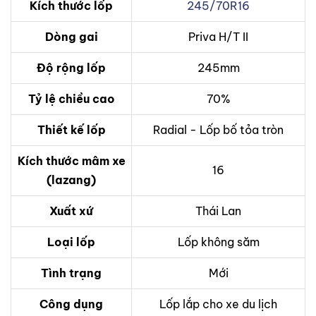
Kích thước lốp
245/70R16
Dòng gai
Priva H/T II
Độ rộng lốp
245mm
Tỷ lệ chiều cao
70%
Thiết kế lốp
Radial - Lốp bố tỏa tròn
Kích thước mâm xe
16
(lazang)
Xuất xứ
Thái Lan
Loại lốp
Lốp không săm
Tình trạng
Mới
Công dụng
Lốp lắp cho xe du lịch