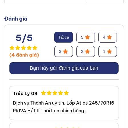
Đánh giá
5/5
Tất cả
5
4
3
2
1
(4 đánh giá)
Bạn hãy gửi đánh giá của bạn
Trúc Ly 09
Dịch vụ Thanh An uy tín, Lốp Atlas 245/70R16
PRIVA H/T II Thái Lan chính hãng.