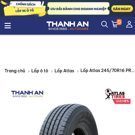
0
Lốp Atlas 245/70R16 PRIVA H/T II Thái Lan
Trang chủ
Lốp ô tô
Lốp Atlas
Giảm
8%