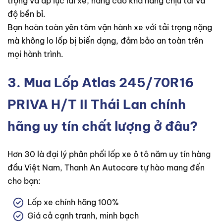
trọng và áp lực lái xe, nâng cao khả năng chịu tải và
độ bền bỉ.
Bạn hoàn toàn yên tâm vận hành xe với tải trọng nặng
mà không lo lốp bị biến dạng, đảm bảo an toàn trên
mọi hành trình.
3. Mua
Lốp Atlas 245/70R16
PRIVA H/T II Thái Lan
chính
hãng uy tín chất lượng ở đâu?
Hơn 30 là đại lý phân phối lốp xe ô tô năm uy tín hàng
đầu Việt Nam, Thanh An Autocare tự hào mang đến
cho bạn:
Lốp xe chính hãng 100%
Giá cả cạnh tranh, minh bạch