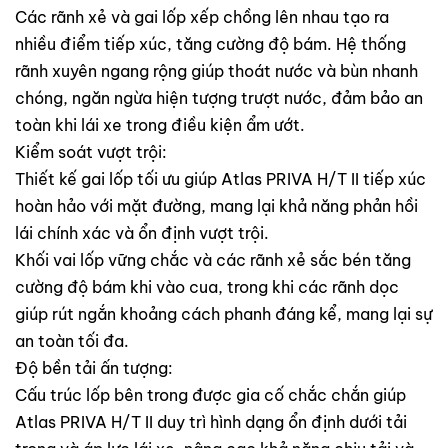
Các rãnh xẻ và gai lốp xếp chồng lên nhau tạo ra
nhiều điểm tiếp xúc, tăng cường độ bám. Hệ thống
rãnh xuyên ngang rộng giúp thoát nước và bùn nhanh
chóng, ngăn ngừa hiện tượng trượt nước, đảm bảo an
toàn khi lái xe trong điều kiện ẩm ướt.
Kiểm soát vượt trội:
Thiết kế gai lốp tối ưu giúp Atlas PRIVA H/T II tiếp xúc
hoàn hảo với mặt đường, mang lại khả năng phản hồi
lái chính xác và ổn định vượt trội.
Khối vai lốp vững chắc và các rãnh xẻ sắc bén tăng
cường độ bám khi vào cua, trong khi các rãnh dọc
giúp rút ngắn khoảng cách phanh đáng kể, mang lại sự
an toàn tối đa.
Độ bền tải ấn tượng:
Cấu trúc lốp bên trong được gia cố chắc chắn giúp
Atlas PRIVA H/T II duy trì hình dạng ổn định dưới tải