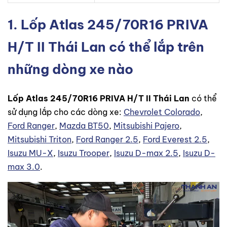
1. Lốp Atlas 245/70R16 PRIVA
H/T II Thái Lan có thể lắp trên
những dòng xe nào
Lốp Atlas 245/70R16 PRIVA H/T II Thái Lan
có thể
sử dụng lắp cho các dòng xe:
Chevrolet Colorado
,
Ford Ranger
,
Mazda BT50
,
Mitsubishi Pajero
,
Mitsubishi Triton
,
Ford Ranger 2.5
,
Ford Everest 2.5
,
Isuzu MU-X
,
Isuzu Trooper
,
Isuzu D-max 2.5
,
Isuzu D-
max 3.0
.