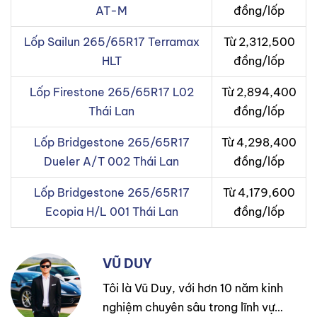
AT-M
đồng/lốp
Lốp Sailun 265/65R17 Terramax
Từ 2,312,500
HLT
đồng/lốp
Lốp Firestone 265/65R17 L02
Từ 2,894,400
Thái Lan
đồng/lốp
Lốp Bridgestone 265/65R17
Từ 4,298,400
Dueler A/T 002 Thái Lan
đồng/lốp
Lốp Bridgestone 265/65R17
Từ 4,179,600
Ecopia H/L 001 Thái Lan
đồng/lốp
VŨ DUY
Tôi là Vũ Duy, với hơn 10 năm kinh
nghiệm chuyên sâu trong lĩnh vực