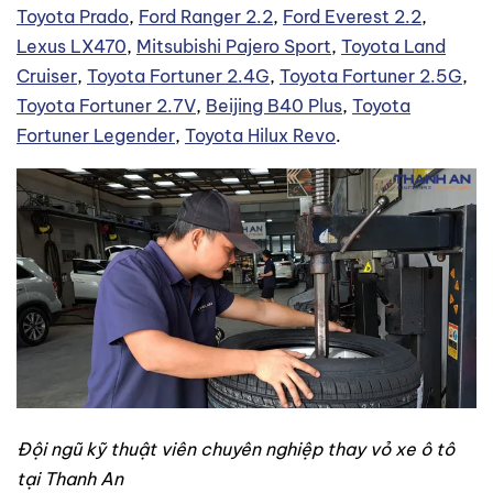
Toyota Prado
,
Ford Ranger 2.2
,
Ford Everest 2.2
,
Lexus LX470
,
Mitsubishi Pajero Sport
,
Toyota Land
Cruiser
,
Toyota Fortuner 2.4G
,
Toyota Fortuner 2.5G
,
Toyota Fortuner 2.7V
,
Beijing B40 Plus
,
Toyota
Fortuner Legender
,
Toyota Hilux Revo
.
Đội ngũ kỹ thuật viên chuyên nghiệp thay vỏ xe ô tô
tại Thanh An