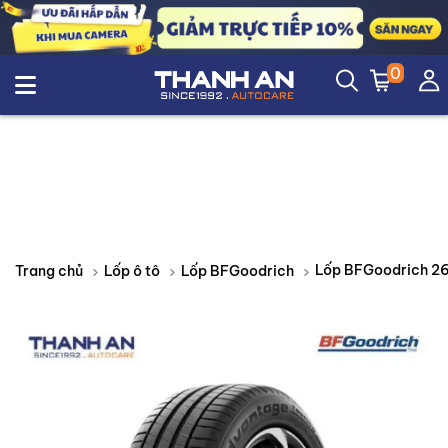
0
Trang chủ
Lốp ô tô
Lốp BFGoodrich