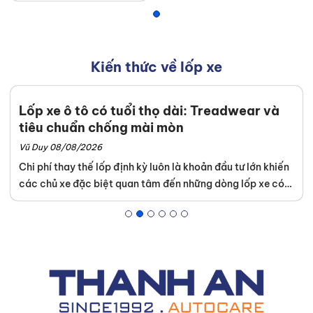
Kiến thức về lốp xe
Lốp xe ô tô có tuổi thọ dài: Treadwear và
tiêu chuẩn chống mài mòn
Vũ Duy 08/08/2026
Chi phí thay thế lốp định kỳ luôn là khoản đầu tư lớn khiến
các chủ xe đặc biệt quan tâm đến những dòng lốp xe có
tuổi thọ dài. Tại hệ thống trung tâm dịch vụ
Thanh An
Autocare
, chúng tôi luôn phân tích kỹ lưỡng thông số kỹ
thuật nhằm mang đến giải pháp vận hành êm ái và bền bỉ.
Bài viết dưới đây sẽ cung cấp những tiêu chuẩn đo lường
chính xác giúp quý khách tự tin tìm kiếm và duy trì bộ lốp
ưng ý.