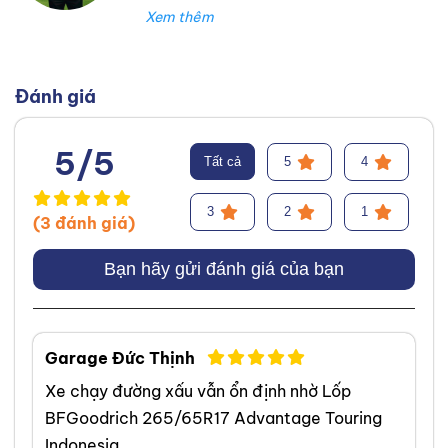
lốp xe. Trong suốt thời gian đó,
tôi đã làm việc tại Thanh An
Autocare với tư cách là kỹ thuật
viên lốp xe, chuyên lắp ráp và
Đánh giá
cân bằng lốp hiệu suất cao.
Trước đó, tôi đã tích lũy kinh
5/5
Tất cả
5
4
nghiệm tại hãng Mercedes với vai
trò kỹ sư Công Nghệ Ô Tô. Tôi tự
3
2
1
(3 đánh giá)
hào đã tư vấn thành công cho
hơn 3000+ khách hàng, giúp họ
Bạn hãy gửi đánh giá của bạn
lựa chọn được loại lốp phù hợp,
từ đó cải thiện hiệu suất và an
toàn khi vận hành xe. Chuyên
Garage Đức Thịnh
môn của tôi tập trung vào việc
Xe chạy đường xấu vẫn ổn định nhờ Lốp
phân tích và giải thích các yếu tố
BFGoodrich 265/65R17 Advantage Touring
quan trọng của lốp xe, bao gồm
Indonesia.
hợp chất, kiểu gai, chỉ số tốc độ