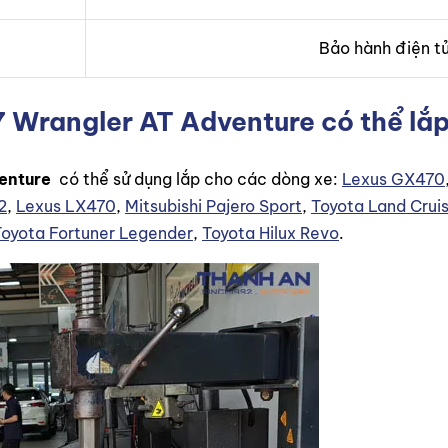
Bảo hành điện t
Wrangler AT Adventure có thể lắp
enture
có thể sử dụng lắp cho các dòng xe:
Lexus GX470
2
,
Lexus LX470
,
Mitsubishi Pajero Sport
,
Toyota Land Crui
Toyota Fortuner Legender
,
Toyota Hilux Revo
.