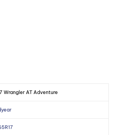
 Wrangler AT Adventure
year
65R17