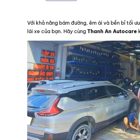
Với khả năng bám đường, êm ái và bền bỉ tối ư
lái xe của bạn. Hãy cùng
Thanh An Autocare
k