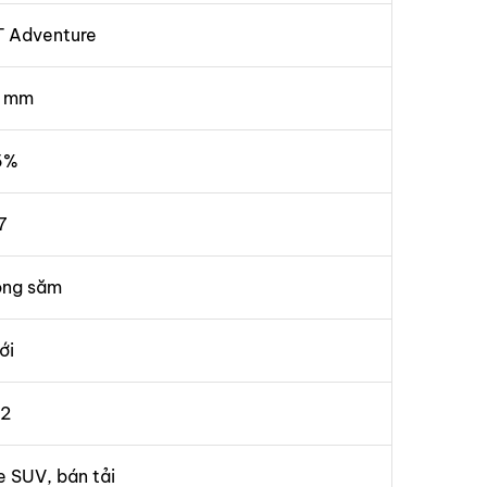
T Adventure
 mm
5%
7
ông săm
ới
12
e SUV, bán tải