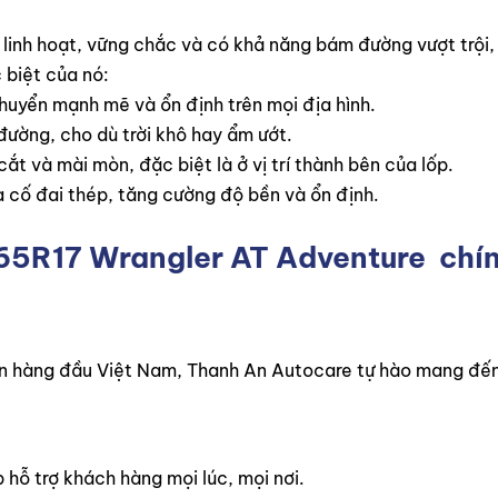
h linh hoạt, vững chắc và có khả năng bám đường vượt trội,
 biệt của nó:
chuyển mạnh mẽ và ổn định trên mọi địa hình.
đường, cho dù trời khô hay ẩm ướt.
ắt và mài mòn, đặc biệt là ở vị trí thành bên của lốp.
 cố đai thép, tăng cường độ bền và ổn định.
65R17 Wrangler AT Adventure
chín
 tín hàng đầu Việt Nam, Thanh An Autocare tự hào mang đế
 hỗ trợ khách hàng mọi lúc, mọi nơi.