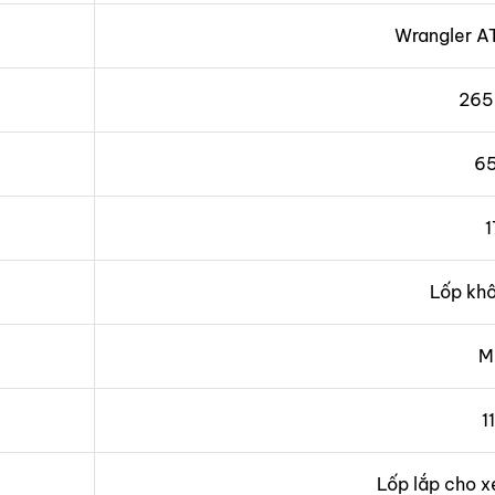
Wrangler A
265
6
1
Lốp kh
M
1
Lốp lắp cho x