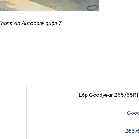
 Thanh An Autocare quận 7
Lốp Goodyear 265/65R17
Good
265/