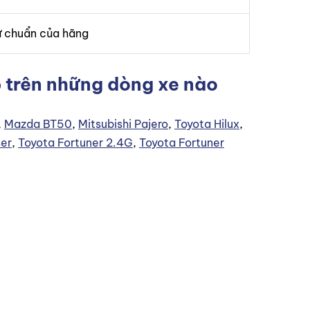
ử chuẩn của hãng
 trên những dòng xe nào
,
Mazda BT50
,
Mitsubishi Pajero
,
Toyota Hilux
,
ser
,
Toyota Fortuner 2.4G
,
Toyota Fortuner