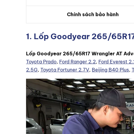
Chính sách bảo hành
1. Lốp Goodyear 265/65R17 
Lốp Goodyear 265/65R17 Wrangler AT Adv
Toyota Prado
,
Ford Ranger 2.2
,
Ford Everest 2.
2.5G
,
Toyota Fortuner 2.7V
,
Beijing B40 Plus
,