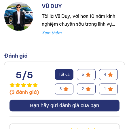
VŨ DUY
Tôi là Vũ Duy, với hơn 10 năm kinh
nghiệm chuyên sâu trong lĩnh vực
lốp xe. Trong suốt thời gian đó,
tôi đã làm việc tại Thanh An
Autocare với tư cách là kỹ thuật
viên lốp xe, chuyên lắp ráp và
Đánh giá
cân bằng lốp hiệu suất cao.
Trước đó, tôi đã tích lũy kinh
5/5
Tất cả
5
4
nghiệm tại hãng Mercedes với vai
trò kỹ sư Công Nghệ Ô Tô. Tôi tự
3
2
1
(3 đánh giá)
hào đã tư vấn thành công cho
hơn 3000+ khách hàng, giúp họ
Bạn hãy gửi đánh giá của bạn
lựa chọn được loại lốp phù hợp,
từ đó cải thiện hiệu suất và an
toàn khi vận hành xe. Chuyên