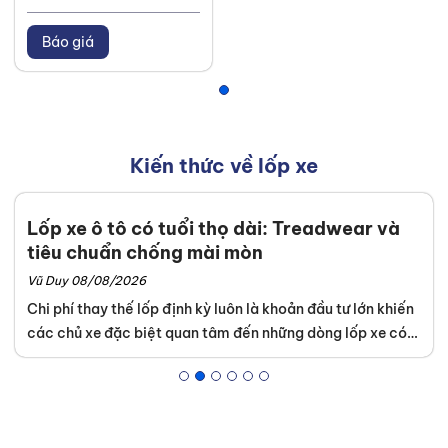
Báo giá
Kiến thức về lốp xe
Công nghệ lốp xe tương lai: Smart Tires,
Self-Healing & Airless Tires
Vũ Duy 04/08/2026
Ngành công nghiệp ô tô liên tục cập nhật các xu hướng và
công nghệ trong tương lai nhằm mang lại trải nghiệm lái
xe an toàn tuyệt đối. Khách hàng dễ dàng tìm thấy những
dòng sản phẩm tích hợp kỹ thuật cao tại hệ thống của
Thanh An Autocare
. Sự am hiểu tường tận về lốp xe thông
minh, lốp tự phục hồi và lốp không hơi giúp chủ xe tối ưu