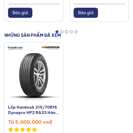
Báo giá
Báo giá
NHỮNG SẢN PHẨM ĐÃ XEM
Lốp Hankook 215/70R16
Dynapro HP2 RA33 Hàn
Quốc
Từ 5,000,000 vnđ