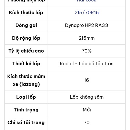
Kích thước lốp
215/70R16
Dòng gai
Dynapro HP2 RA33
Độ rộng lốp
215mm
Tỷ lệ chiều cao
70%
Thiết kế lốp
Radial - Lốp bố tỏa tròn
Kích thước mâm
16
xe (lazang)
Loại lốp
Lốp không săm
Tình trạng
Mới
Chỉ số tải trọng
70