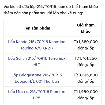
Với kích thước lốp 215/70R16, bạn có thể tham khảo
thêm các sản phẩm sau để lắp cho xế cưng:
Giá tham
Tên sản phẩm
khảo
Lốp Kenda 215/70R16 Kenetica
Từ 1,380,000
Touring A/S KR217
đồng/lốp
Lốp Sailun 215/70R16 Terramax
Từ 1,761,250
HLT
đồng/lốp
Lốp Bridgestone 215/70R16
Từ 3,315,600
Ecopia H/L 001 Thái Lan
đồng/lốp
Lốp Maxxis 215/70R16 Premitra
Từ 1,950,000
HP5
đồng/lốp