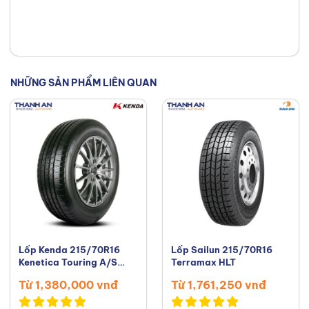
tìm được loại lốp hoàn hảo, đáp
ứng chính xác nhu cầu và ngân
sách của bạn. Kết nối với tôi trên
Facebook
,
TikTok
,
Youtube
,
NHỮNG SẢN PHẨM LIÊN QUAN
Lốp Kenda 215/70R16
Lốp Sailun 215/70R16
Kenetica Touring A/S
Terramax HLT
KR217
Từ 1,380,000 vnđ
Từ 1,761,250 vnđ