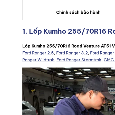
Chính sách bảo hành
1. Lốp Kumho 255/70R16 Roa
Lốp Kumho 255/70R16 Road Venture AT51 V
Ford Ranger 2.5
,
Ford Ranger 3.2
,
Ford Ranger
Ranger Wildtrak
,
Ford Ranger Stormtrak
,
GMC 