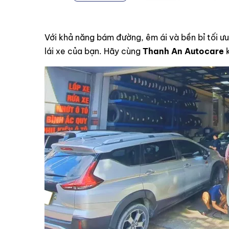
Với khả năng bám đường, êm ái và bền bỉ tối ư
lái xe của bạn. Hãy cùng
Thanh An Autocare
k