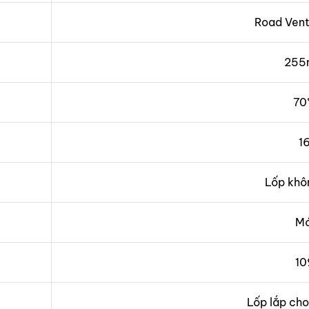
Road Vent
255
70
1
Lốp khô
Mớ
10
Lốp lắp cho