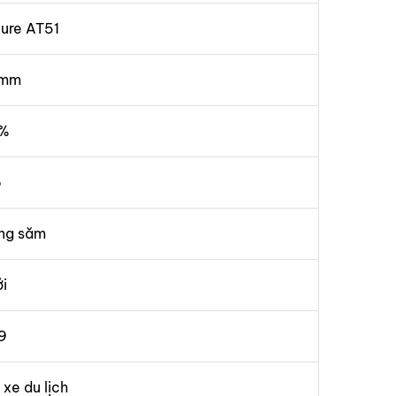
ure AT51
mm
%
6
ng săm
i
9
 xe du lịch