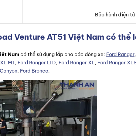
Bảo hành điện tử
d Venture AT51 Việt Nam có thể l
iệt Nam
có thể sử dụng lắp cho các dòng xe:
Ford Ranger
 XL MT
,
Ford Ranger LTD
,
Ford Ranger XL
,
Ford Ranger XL
Canyon
,
Ford Bronco
.