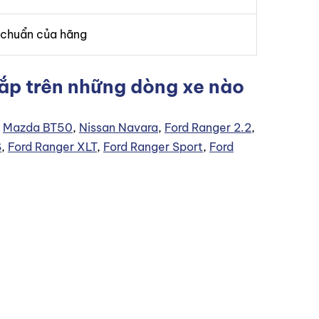
 chuẩn của hãng
ắp trên những dòng xe nào
,
Mazda BT50
,
Nissan Navara
,
Ford Ranger 2.2
,
S
,
Ford Ranger XLT
,
Ford Ranger Sport
,
Ford