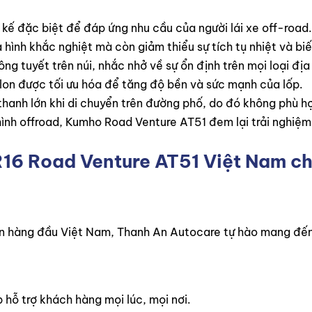
ế đặc biệt để đáp ứng nhu cầu của người lái xe off-road. 
 hình khắc nghiệt mà còn giảm thiểu sự tích tụ nhiệt và biế
ông tuyết trên núi, nhắc nhở về sự ổn định trên mọi loại đ
lon được tối ưu hóa để tăng độ bền và sức mạnh của lốp.
hanh lớn khi di chuyển trên đường phố, do đó không phù hợ
ình offroad, Kumho Road Venture AT51 đem lại trải nghiệm 
6 Road Venture AT51 Việt Nam
ch
 tín hàng đầu Việt Nam, Thanh An Autocare tự hào mang đế
 hỗ trợ khách hàng mọi lúc, mọi nơi.