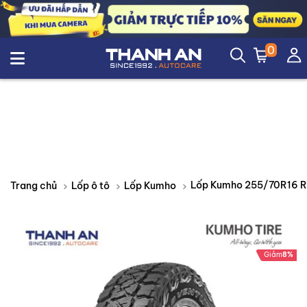
0
Lốp 
Trang chủ
Lốp ô tô
Lốp Kumho
Giảm
8%