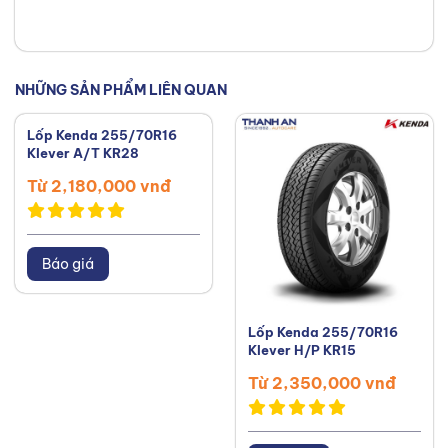
sách của bạn. Kết nối với tôi trên
Facebook
,
TikTok
,
Youtube
,
NHỮNG SẢN PHẨM LIÊN QUAN
Lốp Kenda 255/70R16
Klever A/T KR28
Từ 2,180,000 vnđ
Báo giá
Lốp Kenda 255/70R16
Klever H/P KR15
Từ 2,350,000 vnđ