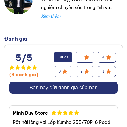
nghiệm chuyên sâu trong lĩnh vực
lốp xe. Trong suốt thời gian đó,
tôi đã làm việc tại Thanh An
Autocare với tư cách là kỹ thuật
viên lốp xe, chuyên lắp ráp và
Đánh giá
cân bằng lốp hiệu suất cao.
Trước đó, tôi đã tích lũy kinh
5/5
Tất cả
5
4
nghiệm tại hãng Mercedes với vai
trò kỹ sư Công Nghệ Ô Tô. Tôi tự
3
2
1
(3 đánh giá)
hào đã tư vấn thành công cho
hơn 3000+ khách hàng, giúp họ
Bạn hãy gửi đánh giá của bạn
lựa chọn được loại lốp phù hợp,
từ đó cải thiện hiệu suất và an
toàn khi vận hành xe. Chuyên
Minh Duy Store
môn của tôi tập trung vào việc
Rất hài lòng với Lốp Kumho 255/70R16 Road
phân tích và giải thích các yếu tố