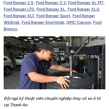
Ford Ranger 2.5
,
Ford Ranger 3.2
,
Ford Ranger XL MT
,
Ford Ranger LTD
,
Ford Ranger XL
,
Ford Ranger XLS
,
Ford Ranger XLT
,
Ford Ranger Sport
,
Ford Ranger
Wildtrak
,
Ford Ranger Stormtrak
,
GMC Canyon
,
Ford
Bronco
.
Đội ngũ kỹ thuật viên chuyên nghiệp thay vỏ xe ô tô
tại Thanh An