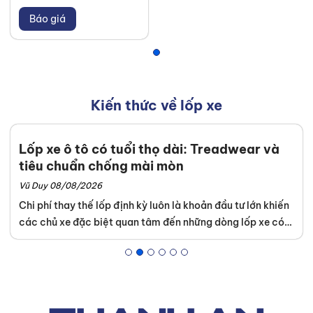
Báo giá
Kiến thức về lốp xe
Lốp xe ô tô có tuổi thọ dài: Treadwear và
tiêu chuẩn chống mài mòn
Vũ Duy 08/08/2026
Chi phí thay thế lốp định kỳ luôn là khoản đầu tư lớn khiến
các chủ xe đặc biệt quan tâm đến những dòng lốp xe có
tuổi thọ dài. Tại hệ thống trung tâm dịch vụ
Thanh An
Autocare
, chúng tôi luôn phân tích kỹ lưỡng thông số kỹ
thuật nhằm mang đến giải pháp vận hành êm ái và bền bỉ.
Bài viết dưới đây sẽ cung cấp những tiêu chuẩn đo lường
chính xác giúp quý khách tự tin tìm kiếm và duy trì bộ lốp