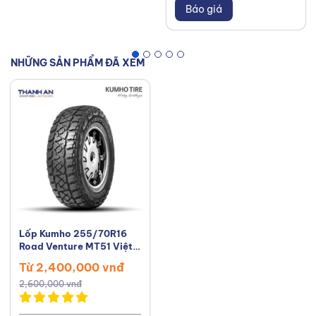
Báo giá
NHỮNG SẢN PHẨM ĐÃ XEM
Lốp Kumho 255/70R16
Road Venture MT51 Việt
Nam
Từ 2,400,000 vnđ
2,600,000 vnđ