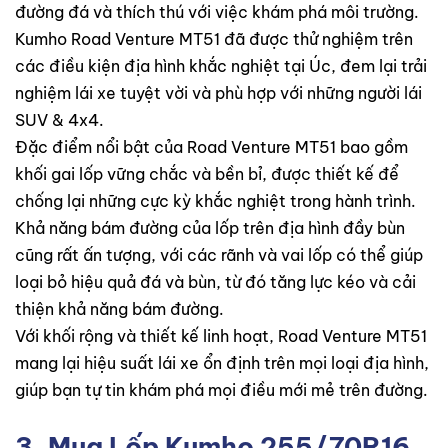
đường đá và thích thú với việc khám phá môi trường.
Kumho Road Venture MT51 đã được thử nghiệm trên
các điều kiện địa hình khắc nghiệt tại Úc, đem lại trải
nghiệm lái xe tuyệt vời và phù hợp với những người lái
SUV & 4x4.
Đặc điểm nổi bật của Road Venture MT51 bao gồm
khối gai lốp vững chắc và bền bỉ, được thiết kế để
chống lại những cực kỳ khắc nghiệt trong hành trình.
Khả năng bám đường của lốp trên địa hình đầy bùn
cũng rất ấn tượng, với các rãnh và vai lốp có thể giúp
loại bỏ hiệu quả đá và bùn, từ đó tăng lực kéo và cải
thiện khả năng bám đường.
Với khối rộng và thiết kế linh hoạt, Road Venture MT51
mang lại hiệu suất lái xe ổn định trên mọi loại địa hình,
giúp bạn tự tin khám phá mọi điều mới mẻ trên đường.
3. Mua
Lốp Kumho 255/70R16