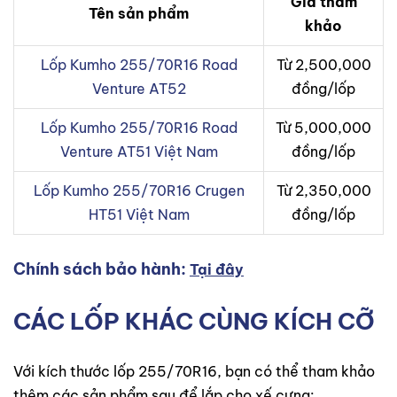
Giá tham
Tên sản phẩm
khảo
Lốp Kumho 255/70R16 Road
Từ 2,500,000
Venture AT52
đồng/lốp
Lốp Kumho 255/70R16 Road
Từ 5,000,000
Venture AT51 Việt Nam
đồng/lốp
Lốp Kumho 255/70R16 Crugen
Từ 2,350,000
HT51 Việt Nam
đồng/lốp
Chính sách bảo hành:
Tại đây
CÁC LỐP KHÁC CÙNG KÍCH CỠ
Với kích thước lốp 255/70R16, bạn có thể tham khảo
thêm các sản phẩm sau để lắp cho xế cưng: