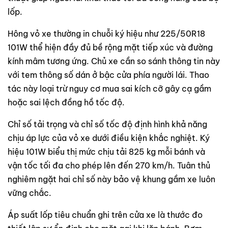
lốp.
Hông vỏ xe thường in chuỗi ký hiệu như 225/50R18
101W thể hiện đầy đủ bề rộng mặt tiếp xúc và đường
kính mâm tương ứng. Chủ xe cần so sánh thông tin này
với tem thông số dán ở bậc cửa phía người lái. Thao
tác này loại trừ nguy cơ mua sai kích cỡ gây cạ gầm
hoặc sai lệch đồng hồ tốc độ.
Chỉ số tải trọng và chỉ số tốc độ định hình khả năng
chịu áp lực của vỏ xe dưới điều kiện khắc nghiệt. Ký
hiệu 101W biểu thị mức chịu tải 825 kg mỗi bánh và
vận tốc tối đa cho phép lên đến 270 km/h. Tuân thủ
nghiêm ngặt hai chỉ số này bảo vệ khung gầm xe luôn
vững chắc.
Áp suất lốp tiêu chuẩn ghi trên cửa xe là thước đo