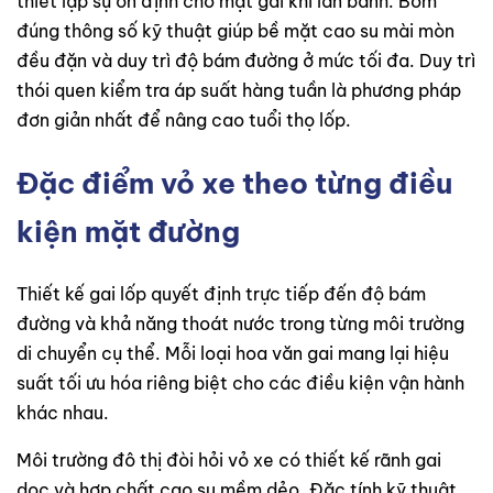
thiết lập sự ổn định cho mặt gai khi lăn bánh. Bơm
đúng thông số kỹ thuật giúp bề mặt cao su mài mòn
đều đặn và duy trì độ bám đường ở mức tối đa. Duy trì
thói quen kiểm tra áp suất hàng tuần là phương pháp
đơn giản nhất để nâng cao tuổi thọ lốp.
Đặc điểm vỏ xe theo từng điều
kiện mặt đường
Thiết kế gai lốp quyết định trực tiếp đến độ bám
đường và khả năng thoát nước trong từng môi trường
di chuyển cụ thể. Mỗi loại hoa văn gai mang lại hiệu
suất tối ưu hóa riêng biệt cho các điều kiện vận hành
khác nhau.
Môi trường đô thị đòi hỏi vỏ xe có thiết kế rãnh gai
dọc và hợp chất cao su mềm dẻo. Đặc tính kỹ thuật