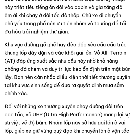
này triệt tiêu tiếng ồn dội vào cabin và gia tăng độ
êm ái khi chạy ở dải tốc độ thấp. Chủ xe di chuyển
chủ yếu trong phố nên ưu tiên nhóm vỏ touring để tối
đa hóa trải nghiệm thư giãn.
Khu vực đường gồ ghề hay đèo dốc yêu cầu cấu trúc
khung lốp dày dặn và các khối gai lớn. Vỏ All-Terrain
(AT) đáp ứng xuất sắc nhu cầu này nhờ khả năng
chống đá chém và duy trì lực kéo ổn định trên mặt bùn
lầy. Bạn nên cân nhắc điều kiện thời tiết thường xuyên
tại khu vực sinh sống để đưa ra quyết định mua sắm
chính xác.
Đối với những xe thường xuyên chạy đường dài trên
cao tốc, vỏ UHP (Ultra High Performance) mang lại sự
ưu việt về độ bám. Nhóm lốp này sở hữu gai lớn ở vai
lốp, giúp xe giữ vững quỹ đạo khi chuyển làn ở vận tốc