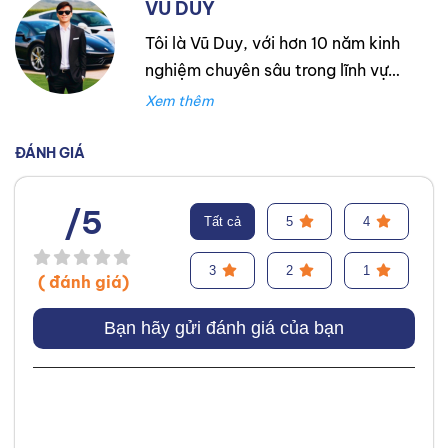
VŨ DUY
Tôi là Vũ Duy, với hơn 10 năm kinh
nghiệm chuyên sâu trong lĩnh vực
lốp xe. Trong suốt thời gian đó,
tôi đã làm việc tại Thanh An
Autocare với tư cách là kỹ thuật
ĐÁNH GIÁ
viên lốp xe, chuyên lắp ráp và
cân bằng lốp hiệu suất cao.
/5
Tất cả
5
4
Trước đó, tôi đã tích lũy kinh
nghiệm tại hãng Mercedes với vai
3
2
1
( đánh giá)
trò kỹ sư Công Nghệ Ô Tô. Tôi tự
hào đã tư vấn thành công cho
Bạn hãy gửi đánh giá của bạn
hơn 3000+ khách hàng, giúp họ
lựa chọn được loại lốp phù hợp,
từ đó cải thiện hiệu suất và an
toàn khi vận hành xe. Chuyên