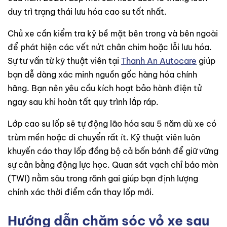
duy trì trạng thái lưu hóa cao su tốt nhất.
Chủ xe cần kiểm tra kỹ bề mặt bên trong và bên ngoài
để phát hiện các vết nứt chân chim hoặc lỗi lưu hóa.
Sự tư vấn từ kỹ thuật viên tại
Thanh An Autocare
giúp
bạn dễ dàng xác minh nguồn gốc hàng hóa chính
hãng. Bạn nên yêu cầu kích hoạt bảo hành điện tử
ngay sau khi hoàn tất quy trình lắp ráp.
Lớp cao su lốp sẽ tự động lão hóa sau 5 năm dù xe có
trùm mền hoặc di chuyển rất ít. Kỹ thuật viên luôn
khuyến cáo thay lốp đồng bộ cả bốn bánh để giữ vững
sự cân bằng động lực học. Quan sát vạch chỉ báo mòn
(TWI) nằm sâu trong rãnh gai giúp bạn định lượng
chính xác thời điểm cần thay lốp mới.
Hướng dẫn chăm sóc vỏ xe sau