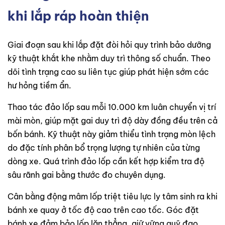
khi lắp ráp hoàn thiện
Giai đoạn sau khi lắp đặt đòi hỏi quy trình bảo dưỡng
kỹ thuật khắt khe nhằm duy trì thông số chuẩn. Theo
dõi tình trạng cao su liên tục giúp phát hiện sớm các
hư hỏng tiềm ẩn.
Thao tác đảo lốp sau mỗi 10.000 km luân chuyển vị trí
mài mòn, giúp mặt gai duy trì độ dày đồng đều trên cả
bốn bánh. Kỹ thuật này giảm thiểu tình trạng mòn lệch
do đặc tính phân bổ trọng lượng tự nhiên của từng
dòng xe. Quá trình đảo lốp cần kết hợp kiểm tra độ
sâu rãnh gai bằng thước đo chuyên dụng.
Cân bằng động mâm lốp triệt tiêu lực ly tâm sinh ra khi
bánh xe quay ở tốc độ cao trên cao tốc. Góc đặt
bánh xe đảm bảo lốp lăn thẳng, giữ vững quỹ đạo