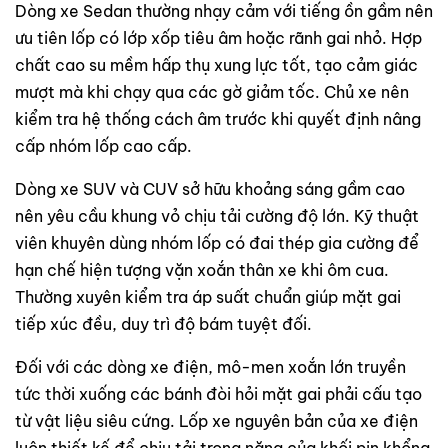
Dòng xe Sedan thường nhạy cảm với tiếng ồn gầm nên
ưu tiên lốp có lớp xốp tiêu âm hoặc rãnh gai nhỏ. Hợp
chất cao su mềm hấp thụ xung lực tốt, tạo cảm giác
mượt mà khi chạy qua các gờ giảm tốc. Chủ xe nên
kiểm tra hệ thống cách âm trước khi quyết định nâng
cấp nhóm lốp cao cấp.
Dòng xe SUV và CUV sở hữu khoảng sáng gầm cao
nên yêu cầu khung vỏ chịu tải cường độ lớn. Kỹ thuật
viên khuyên dùng nhóm lốp có đai thép gia cường để
hạn chế hiện tượng vặn xoắn thân xe khi ôm cua.
Thường xuyên kiểm tra áp suất chuẩn giúp mặt gai
tiếp xúc đều, duy trì độ bám tuyệt đối.
Đối với các dòng xe điện, mô-men xoắn lớn truyền
tức thời xuống các bánh đòi hỏi mặt gai phải cấu tạo
từ vật liệu siêu cứng. Lốp xe nguyên bản của xe điện
luôn thiết kế để chịu tải trọng nặng của khối pin khổng