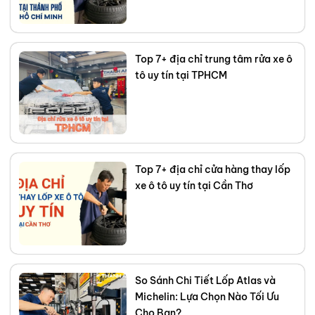
tìm được loại lốp hoàn hảo, đáp
ứng chính xác nhu cầu và ngân
sách của bạn. Kết nối với tôi trên
Top 7+ địa chỉ trung tâm rửa xe ô
Facebook
,
TikTok
,
Youtube
,
tô uy tín tại TPHCM
Top 7+ địa chỉ cửa hàng thay lốp
xe ô tô uy tín tại Cần Thơ
So Sánh Chi Tiết Lốp Atlas và
Michelin: Lựa Chọn Nào Tối Ưu
Cho Bạn?