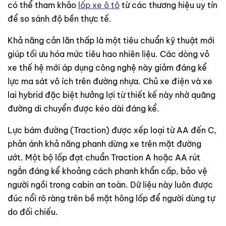
có thể tham khảo
lốp xe ô tô
từ các thương hiệu uy tín
để so sánh độ bền thực tế.
Khả năng cản lăn thấp là một tiêu chuẩn kỹ thuật mới
giúp tối ưu hóa mức tiêu hao nhiên liệu. Các dòng vỏ
xe thế hệ mới áp dụng công nghệ này giảm đáng kể
lực ma sát vô ích trên đường nhựa. Chủ xe điện và xe
lai hybrid đặc biệt hưởng lợi từ thiết kế này nhờ quãng
đường di chuyển được kéo dài đáng kể.
Lực bám đường (Traction) được xếp loại từ AA đến C,
phản ánh khả năng phanh dừng xe trên mặt đường
ướt. Một bộ lốp đạt chuẩn Traction A hoặc AA rút
ngắn đáng kể khoảng cách phanh khẩn cấp, bảo vệ
người ngồi trong cabin an toàn. Dữ liệu này luôn được
đúc nổi rõ ràng trên bề mặt hông lốp để người dùng tự
do đối chiếu.