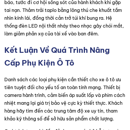
báo, tước đi cơ hội sống sót của hành khách khi gặp
tai nạn. Thảm trải taplo bằng lông thú che khuất tầm
nhìn kính lái, đồng thời cản trở túi khí bung ra. Hệ
thống đèn LED nội thất nháy theo nhạc gây chói mắt,
làm giảm phản xạ của tài xế vào ban đêm.
Kết Luận Về Quá Trình Nâng
Cấp Phụ Kiện Ô Tô
Danh sách các loại phụ kiện cần thiết cho xe ô tô ưu
tiên tuyệt đối cho yếu tố an toàn tính mạng. Thiết bị
camera hành trình, cảm biến áp suất lốp và phim cách
nhiệt mang lại giá trị bảo vệ cực kỳ thiết thực. Khách
hàng hãy tìm đến các trung tâm độ xe uy tín, tham
khảo kỹ thông số để sở hữu sản phẩm chất lượng.