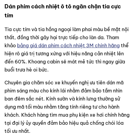
Dán phim cách nhiệt ô tô ngăn chặn tia cực
tím
Tia cực tím và tia hồng ngoại làm phai màu bề mặt nội
thất, đồng thời gây hại trực tiếp cho làn da. Tham
khảo
bảng giá dán phim cách nhiệt 3M chính hãng
thể
hiện rõ giá trị tương xứng với hiệu năng cản nhiệt lên
đến 60%. Khoang cabin sẽ mát mẻ tức thì ngay giữa
buổi trưa hè oi bức.
Chuyên gia chăm sóc xe khuyến nghị ưu tiên dán mã
phim sáng màu cho kính lái nhằm đảm bảo tầm nhìn
ban đêm sắc nét. Kính sườn và kính lưng thường sử
dụng mã tối màu nhằm tăng tính riêng tư cho hành
khách. Khách hàng tìm mua phụ kiện xe hơi chính hãng
tại đại lý ủy quyền đảm bảo hiệu quả chống chói lóa
tối ưu nhất.