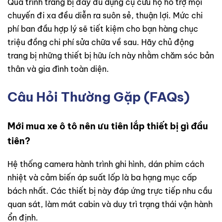
Quá trình trang bị đầy đủ dụng cụ cứu hộ hỗ trợ mọi
chuyến đi xa đều diễn ra suôn sẻ, thuận lợi. Mức chi
phí ban đầu hợp lý sẽ tiết kiệm cho bạn hàng chục
triệu đồng chi phí sửa chữa về sau. Hãy chủ động
trang bị những thiết bị hữu ích này nhằm chăm sóc bản
thân và gia đình toàn diện.
Câu Hỏi Thường Gặp (FAQs)
Mới mua xe ô tô nên ưu tiên lắp thiết bị gì đầu
tiên?
Hệ thống camera hành trình ghi hình, dán phim cách
nhiệt và cảm biến áp suất lốp là ba hạng mục cấp
bách nhất. Các thiết bị này đáp ứng trực tiếp nhu cầu
quan sát, làm mát cabin và duy trì trạng thái vận hành
ổn định.