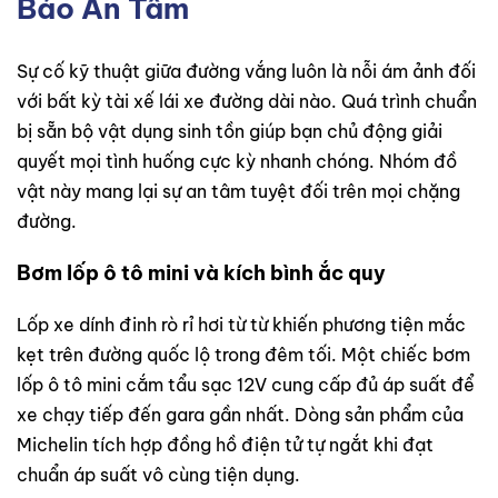
Bảo An Tâm
Sự cố kỹ thuật giữa đường vắng luôn là nỗi ám ảnh đối
với bất kỳ tài xế lái xe đường dài nào. Quá trình chuẩn
bị sẵn bộ vật dụng sinh tồn giúp bạn chủ động giải
quyết mọi tình huống cực kỳ nhanh chóng. Nhóm đồ
vật này mang lại sự an tâm tuyệt đối trên mọi chặng
đường.
Bơm lốp ô tô mini và kích bình ắc quy
Lốp xe dính đinh rò rỉ hơi từ từ khiến phương tiện mắc
kẹt trên đường quốc lộ trong đêm tối. Một chiếc bơm
lốp ô tô mini cắm tẩu sạc 12V cung cấp đủ áp suất để
xe chạy tiếp đến gara gần nhất. Dòng sản phẩm của
Michelin tích hợp đồng hồ điện tử tự ngắt khi đạt
chuẩn áp suất vô cùng tiện dụng.