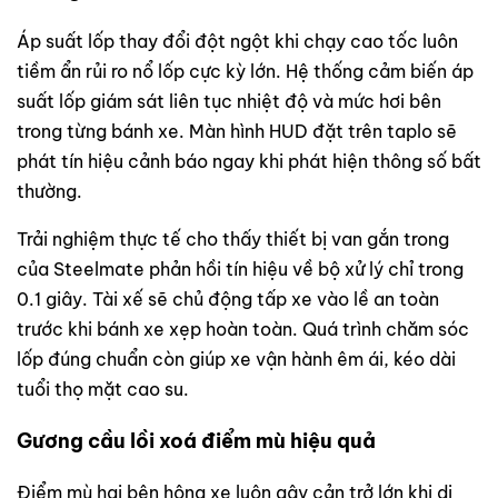
Áp suất lốp thay đổi đột ngột khi chạy cao tốc luôn
tiềm ẩn rủi ro nổ lốp cực kỳ lớn. Hệ thống cảm biến áp
suất lốp giám sát liên tục nhiệt độ và mức hơi bên
trong từng bánh xe. Màn hình HUD đặt trên taplo sẽ
phát tín hiệu cảnh báo ngay khi phát hiện thông số bất
thường.
Trải nghiệm thực tế cho thấy thiết bị van gắn trong
của Steelmate phản hồi tín hiệu về bộ xử lý chỉ trong
0.1 giây. Tài xế sẽ chủ động tấp xe vào lề an toàn
trước khi bánh xe xẹp hoàn toàn. Quá trình chăm sóc
lốp đúng chuẩn còn giúp xe vận hành êm ái, kéo dài
tuổi thọ mặt cao su.
Gương cầu lồi xoá điểm mù hiệu quả
Điểm mù hai bên hông xe luôn gây cản trở lớn khi di