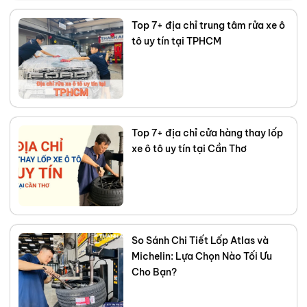
sách của bạn. Kết nối với tôi trên
Top 7+ địa chỉ trung tâm rửa xe ô
Facebook
,
TikTok
,
Youtube
,
tô uy tín tại TPHCM
Top 7+ địa chỉ cửa hàng thay lốp
xe ô tô uy tín tại Cần Thơ
So Sánh Chi Tiết Lốp Atlas và
Michelin: Lựa Chọn Nào Tối Ưu
Cho Bạn?