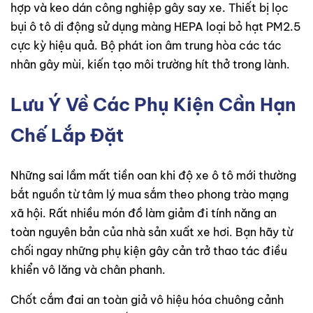
hợp và keo dán công nghiệp gây say xe. Thiết bị lọc
bụi ô tô di động sử dụng màng HEPA loại bỏ hạt PM2.5
cực kỳ hiệu quả. Bộ phát ion âm trung hòa các tác
nhân gây mùi, kiến tạo môi trường hít thở trong lành.
Lưu Ý Về Các Phụ Kiện Cần Hạn
Chế Lắp Đặt
Những sai lầm mất tiền oan khi độ xe ô tô mới thường
bắt nguồn từ tâm lý mua sắm theo phong trào mạng
xã hội. Rất nhiều món đồ làm giảm đi tính năng an
toàn nguyên bản của nhà sản xuất xe hơi. Bạn hãy từ
chối ngay những phụ kiện gây cản trở thao tác điều
khiển vô lăng và chân phanh.
Chốt cắm đai an toàn giả vô hiệu hóa chuông cảnh