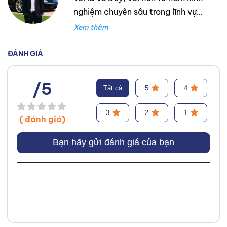
nghiệm chuyên sâu trong lĩnh vực
lốp xe. Trong suốt thời gian đó,
tôi đã làm việc tại Thanh An
Autocare với tư cách là kỹ thuật
ĐÁNH GIÁ
viên lốp xe, chuyên lắp ráp và
cân bằng lốp hiệu suất cao.
/5
Tất cả
5
4
Trước đó, tôi đã tích lũy kinh
nghiệm tại hãng Mercedes với vai
3
2
1
( đánh giá)
trò kỹ sư Công Nghệ Ô Tô. Tôi tự
hào đã tư vấn thành công cho
Bạn hãy gửi đánh giá của bạn
hơn 3000+ khách hàng, giúp họ
lựa chọn được loại lốp phù hợp,
từ đó cải thiện hiệu suất và an
toàn khi vận hành xe. Chuyên
môn của tôi tập trung vào việc
phân tích và giải thích các yếu tố