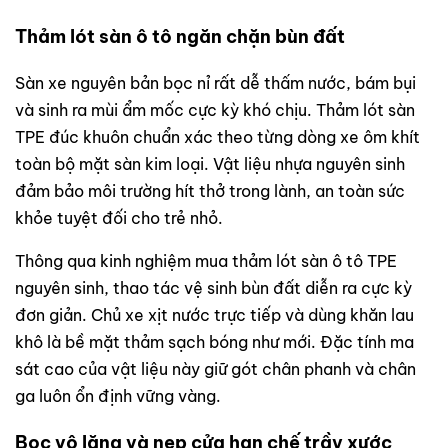
Thảm lót sàn ô tô ngăn chặn bùn đất
Sàn xe nguyên bản bọc nỉ rất dễ thấm nước, bám bụi
và sinh ra mùi ẩm mốc cực kỳ khó chịu. Thảm lót sàn
TPE đúc khuôn chuẩn xác theo từng dòng xe ôm khít
toàn bộ mặt sàn kim loại. Vật liệu nhựa nguyên sinh
đảm bảo môi trường hít thở trong lành, an toàn sức
khỏe tuyệt đối cho trẻ nhỏ.
Thông qua kinh nghiệm mua thảm lót sàn ô tô TPE
nguyên sinh, thao tác vệ sinh bùn đất diễn ra cực kỳ
đơn giản. Chủ xe xịt nước trực tiếp và dùng khăn lau
khô là bề mặt thảm sạch bóng như mới. Đặc tính ma
sát cao của vật liệu này giữ gót chân phanh và chân
ga luôn ổn định vững vàng.
Bọc vô lăng và nẹp cửa hạn chế trầy xước