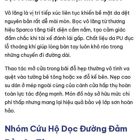
Vô lăng là vị trí tiếp xúc liên tục khiến bề mặt da dệt
nguyên bản rất dễ mài mòn. Bọc vô lăng từ thương
hiệu Sparco tăng tiết diện cầm nắm, tạo cảm giác
đầm chắc khi tài xế đánh lái gấp. Chất liệu da PU đục
lỗ thoáng khí giúp lòng bàn tay luôn khô ráo trong
những chuyến đi đường dài.
Thao tác mở cửa trong bãi đỗ hẹp thường vô tình va
quệt vào tường bê tông hoặc xe đỗ kế bên. Nẹp cao
su dán ở mép ngoài cùng của cánh cửa hấp thụ hoàn
toàn lực tác động mạnh. Món đồ này sở hữu mức chi
phí thấp nhưng mang lại hiệu quả bảo vệ lớp sơn hoàn
hảo.
Nhóm Cứu Hộ Dọc Đường Đảm