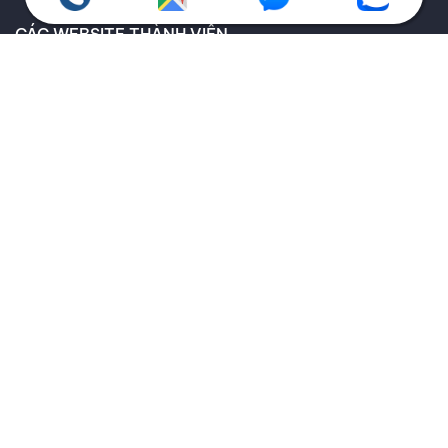
CÁC WEBSITE THÀNH VIÊN
CHÍNH SÁCH QUY ĐỊNH
Chính sách bảo hành
Giao hàng toàn quốc
Chính sách kiểm hàng
Chính sách hoàn trả
Thông tin về vận chuyển và giao nhận