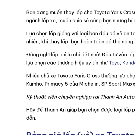
Bạn đang muốn thay lốp cho Toyota Yaris Cross
ngành lốp xe, muốn chia sẻ cùng bạn những bí q
Lựa chọn lốp giống với loại ban đầu có vẻ an t
nhiên, khi thay lốp, bạn hoàn toàn có thể nâng 
Đừng nghĩ lốp chỉ là chi tiết nhỏ! Đầu tư vào l
lựa chọn các thương hiệu uy tín như
Toyo
,
Kend
Nhiều chủ xe Toyota Yaris Cross thường lựa c
Kumho, Primacy 5 của Michelin, SP Sport Maxx 
Kỹ thuật viên chuyên nghiệp tại Thanh An Aut
Hãy để Thanh An giúp bạn chọn được loại lốp p
dẫn.