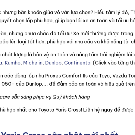
 nhưng băn khoăn giữa vô vàn lựa chọn? Hiểu tâm lý đó, T
uyết chọn lốp phù hợp, giúp bạn lái xe an toàn và tối ưu hó
oàn, nhưng chưa chắc đã tối ưu! Xe mới thường được trang 
cấp lên loại tốt hơn, phù hợp với nhu cầu và khả năng tài c
ốp chất lượng là bảo vệ an toàn và nâng tầm trải nghiệm lái
a
,
Kumho
,
Michelin
,
Dunlop
,
Continental
(Click vào từng th
họn các dòng lốp như Proxes Comfort IIs của Toyo, Vezda 
050+ của Dunlop,... để đảm bảo an toàn và hiệu quả trên 
ocare sẵn sàng phục vụ Quý khách hàng
hù hợp nhất cho Toyota Yaris Cross! Liên hệ ngay để được