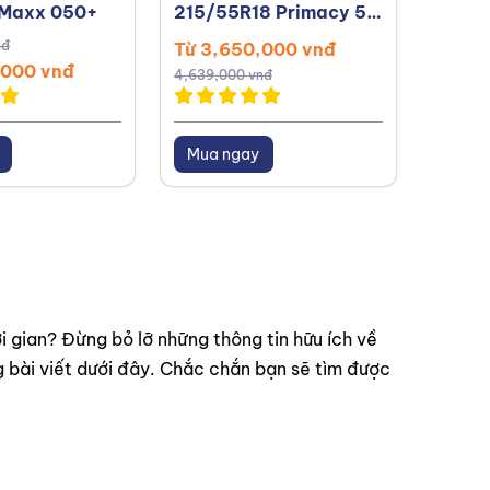
 Maxx 050+
215/55R18 Primacy 5
Cruge
Thái Lan
nđ
Từ 3,650,000 vnđ
Từ 2,
,000 vnđ
4,639,000 vnđ
2,400,0
Mua ngay
Mua 
i gian? Đừng bỏ lỡ những thông tin hữu ích về
ng bài viết dưới đây. Chắc chắn bạn sẽ tìm được