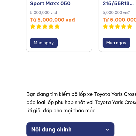
Sport Maxx 050
215/55R18
UltraContac
5,000,000 vnđ
5,000,000 vnđ
Malaysia/ Th
Từ 5,000,000 vnđ
Từ 5,000,00
Mua ngay
Mua ngay
Bạn đang tìm kiếm bộ lốp xe Toyota Yaris Cross
các loại lốp phù hợp nhất với Toyota Yaris Cro
lời giải đáp cho mọi thắc mắc.
Nội dung chính