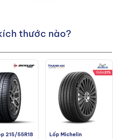
 kích thước nào?
Giảm
21%
op 215/55R18
Lốp Michelin
Lốp K