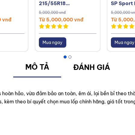
215/55R18
SP Sport
t UC6
PremiumContact 2
5,000,000 vnđ
5,000,000 v
ái Lan
0 vnđ
Từ 5,000,000 vnđ
Từ 5,000
Mua ngay
Mua ngay
MÔ TẢ
ĐÁNH GIÁ
 hoàn hảo, vừa đảm bảo an toàn, êm ái, lại bền bỉ theo thờ
ss, kèm theo bí quyết chọn mua lốp chính hãng, giá tốt tro