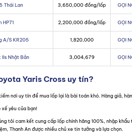
5 Thái Lan
3,650,000 đồng/lốp
GỌI 
n HP71
2,200,000 đồng/lốp
GỌI 
ng A/S KR205
1,820,000
GỌI 
 IIs Nhật Bản
3,004,679
GỌI 
oyota Yaris Cross uy tín?
iếm nơi uy tín để mua lốp lại là bài toán khó. Hàng giả, hàng
 xế yêu của bạn!
úng tôi cam kết cung cấp lốp chính hãng 100%, nhập khẩu t
iệm, Thanh An được nhiều chủ xe tin tưởng và lựa chọn.