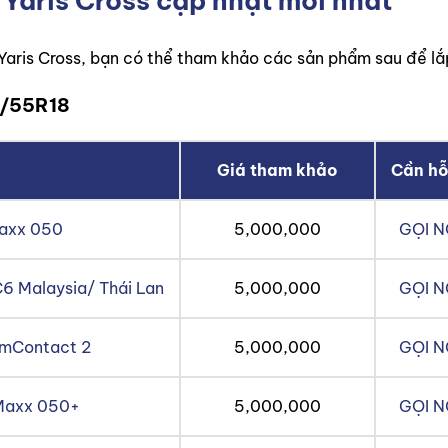
 Yaris Cross cập nhật mới nhất
Yaris Cross, bạn có thể tham khảo các sản phẩm sau để lắ
5/55R18
Giá tham khảo
Cần hỗ
Maxx 050
5,000,000
GỌI 
6 Malaysia/ Thái Lan
5,000,000
GỌI 
umContact 2
5,000,000
GỌI 
 Maxx 050+
5,000,000
GỌI 