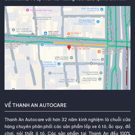
VỀ THANH AN AUTOCARE
Thanh An Autocare với hơn 32 năm kinh nghiệm là chuỗi cửa
hàng chuyên phân phối các sản phẩm lốp xe ô tô, ắc quy, đồ
chơi, nội thất ô tô. Các sản phẩm tại Thanh An đều 100%