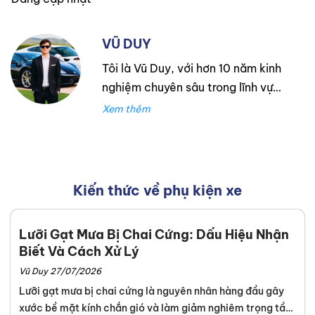
VŨ DUY
Tôi là Vũ Duy, với hơn 10 năm kinh
nghiệm chuyên sâu trong lĩnh vực
lốp xe. Trong suốt thời gian đó,
tôi đã làm việc tại Thanh An
Autocare với tư cách là kỹ thuật
viên lốp xe, chuyên lắp ráp và
cân bằng lốp hiệu suất cao.
Kiến thức về phụ kiện xe
Trước đó, tôi đã tích lũy kinh
nghiệm tại hãng Mercedes với vai
Lưỡi Gạt Mưa Bị Chai Cứng: Dấu Hiệu Nhận
trò kỹ sư Công Nghệ Ô Tô. Tôi tự
Biết Và Cách Xử Lý
hào đã tư vấn thành công cho
Vũ Duy 27/07/2026
hơn 3000+ khách hàng, giúp họ
Lưỡi gạt mưa bị chai cứng là nguyên nhân hàng đầu gây
lựa chọn được loại lốp phù hợp,
xước bề mặt kính chắn gió và làm giảm nghiêm trọng tầm