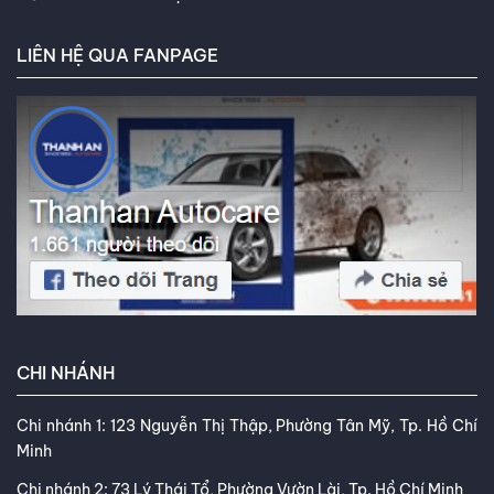
và khả năng tư vấn tận tâm của
tôi. Mục tiêu của tôi là giúp bạn
LIÊN HỆ QUA FANPAGE
tìm được loại lốp hoàn hảo, đáp
ứng chính xác nhu cầu và ngân
sách của bạn. Kết nối với tôi trên
Facebook
,
TikTok
,
Youtube
,
CHI NHÁNH
Chi nhánh 1: 123 Nguyễn Thị Thập, Phường Tân Mỹ, Tp. Hồ Chí
Minh
Chi nhánh 2: 73 Lý Thái Tổ, Phường Vườn Lài, Tp. Hồ Chí Minh