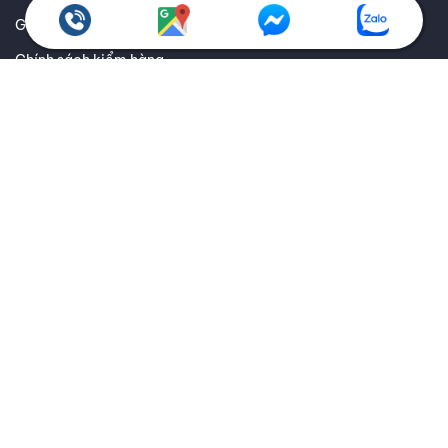
Giao hàng toàn quốc
Chính sách kiểm hàng
Chính sách hoàn trả
Thông tin về vận chuyển và giao nhận
Thông tin về các phương thức thanh toán
Ưu đãi dành cho doanh nghiệp
THEO DÕI THANH AN QUA
0318517417 - CÔNG TY TNHH THANH AN AUTOCARE